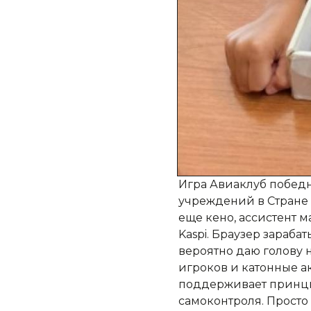
Игра Авиаклуб победн
учреждений в Стране К
еще кено, ассистент 
Kaspi. Браузер зараб
вероятно даю голову 
игроков и катонные а
поддерживает принци
самоконтроля. Просто