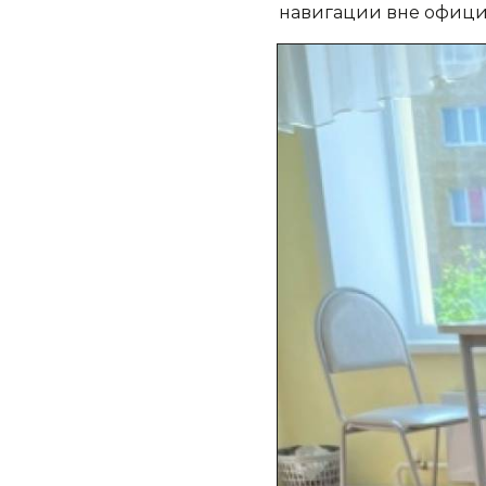
навигации вне официа