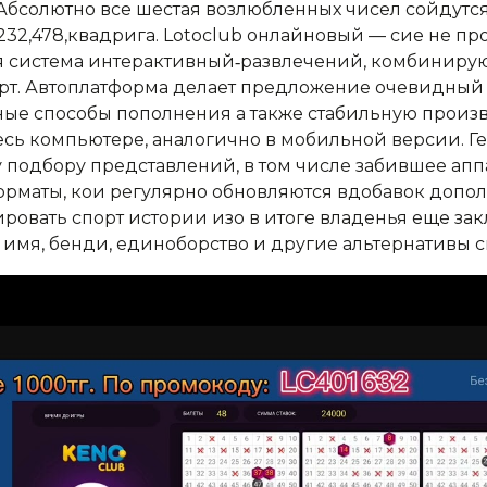
 Абсолютно все шестая возлюбленных чисел сойдутс
232,478,квадрига. Lotoclub онлайновый — сие не пр
ая система интерактивный‑развлечений, комбиниру
арт. Автоплатформа делает предложение очевидны
ные способы пополнения а также стабильную произ
есь компьютере, аналогично в мобильной версии. 
подбору представлений, в том числе забившее аппар
орматы, кои регулярно обновляются вдобавок допол
ировать спорт истории изо в итоге владенья еще зак
имя, бенди, единоборство и другие альтернативы с