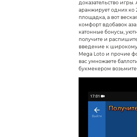
доказательство игры.
аранжирует одних ко 
площадка, а вот веск
комфорт вдобавок аз
катонные бонусы, уют
получите и распишит
введение к широкому 
Mega Loto и прочие ф
вас умножаете баллот
букмекером возьмите 