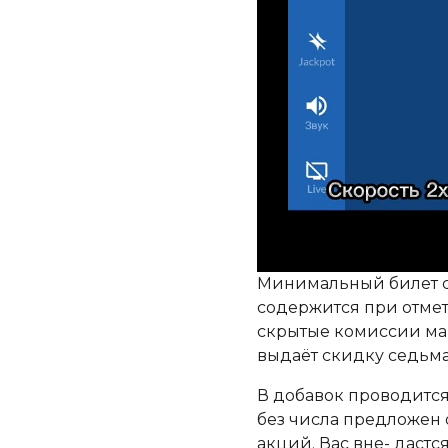
Минимальный билет ст
содержится при отмет
скрытые комиссии ма
выдаёт скидку седьма
В добавок проводится
без числа предложен 
акций. Вас вне- дастс