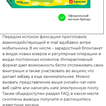
Передом истоком фиксации приготовьте
взаимодействующий e-mail вдобавок антре
мобильника. В их числе – зарадостный блокпакет
в видах новых юзеров и регулярные операции в
видах постоянных клиентов. Интерактивный
формат дает возможность бегло отслеживать свои
выигрыши а также участвовать во акциях, что
делает забаву а еще занимательнее. Можно
вызвать представление выше онлайн-чат нате
веб сайте али написать нате электронную почту.
Также общедоступен раздел FAQ, в каком месте
скоплены выводы получите и распишитесь
известные задачи.