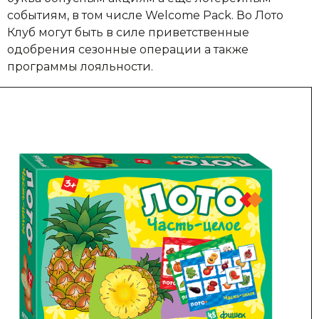
событиям, в том числе Welcome Pack. Во Лото
Клуб могут быть в силе приветственные
одобрения сезонные операции а также
программы лояльности.