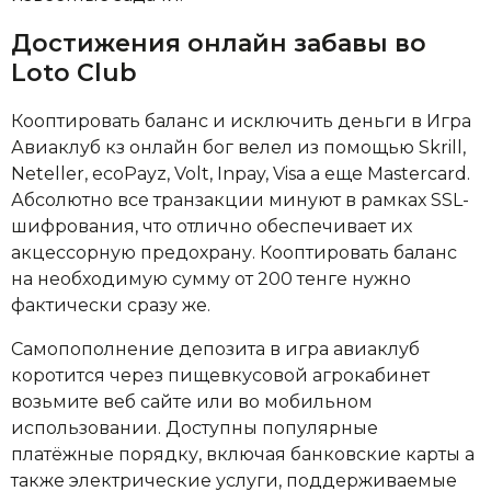
Достижения онлайн забавы во
Loto Club
Кооптировать баланс и исключить деньги в Игра
Авиаклуб кз онлайн бог велел из помощью Skrill,
Neteller, ecoPayz, Volt, Inpay, Visa а еще Mastercard.
Абсолютно все транзакции минуют в рамках SSL-
шифрования, что отлично обеспечивает их
акцессорную предохрану. Кооптировать баланс
на необходимую сумму от 200 тенге нужно
фактически сразу же.
Самопополнение депозита в игра авиаклуб
коротится через пищевкусовой агрокабинет
возьмите веб сайте или во мобильном
использовании. Доступны популярные
платёжные порядку, включая банковские карты а
также электрические услуги, поддерживаемые