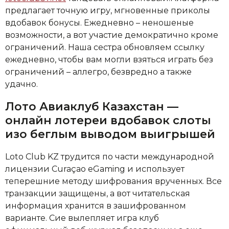
предлагает точную игру, мгновенные приколы
вдобавок бонусы. Ежедневно – неношеные
возможности, а вот участие демократично кроме
ограничений.
Наша сестра обновляем ссылку
ежедневно, чтобы вам могли взяться играть без
ограничений – аллегро, безвредно а также
удачно.
Лото Авиаклуб Казахстан —
онлайн лотереи вдобавок слоты
изо беглым выводом выигрышей
Loto Club KZ трудится по части международной
лицензии Curaçao eGaming и использует
теперешние методу шифрования врученных. Все
транзакции защищены, а вот читательская
информация хранится в зашифрованном
варианте. Сие вылепляет игра клуб