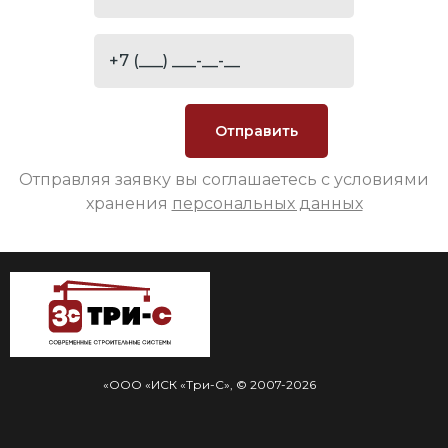
Отправляя заявку вы соглашаетесь с условиями
хранения
персональных данных
«ООО «ИСК «Три-С», © 2007-2026