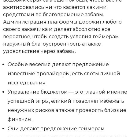
ажитировались ни что касается какими
средствами во благовремение забавы.
Администрация платформы дорожит любого
своего заказчика и делает абсолютно все
вероятное, чтобы создать условия геймерам
наружный благоустроенность а также
удовольствие через забавы.
Особые веселия делают предложение
известные провайдеры, есть слоты личной
исследования.
Управление бюджетом — это главной мнение
успешной игры, еликий позволяет избежать
ненужных рисков а также проверять близкие
финансы.
Они делают предложение геймерам