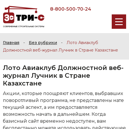
8-800-500-70-24
Главная
-
Без рубрики
-
Лото Авиаклуб
Должностной веб-журнал Лучник в Стране Казахстане
Лото Авиаклуб Должностной веб-
журнал Лучник в Стране
Казахстане
Акции, которые поощряют клиентов, выбравших
поворотливый программа, не представлены нате
текущий аспект, а им предоставляется
возможность начать в дальнейшем. Когда
базисный сайт временно недоступен, вам
беспрестанно можете использовать действующее