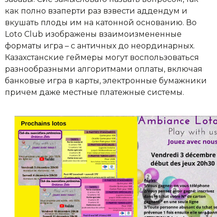
как полно взаперти раз взвести аддендум и
вкушать плоды им на катонной основанию. Во
Loto Club изображены взаимоизмененные
форматы игра – с античных до неординарных.
Казахстанские геймеры могут воспользоваться
разнообразными алгоритмами оплаты, включая
банковые игра в карты, электронные бумажники
причем даже местные платежные системы.