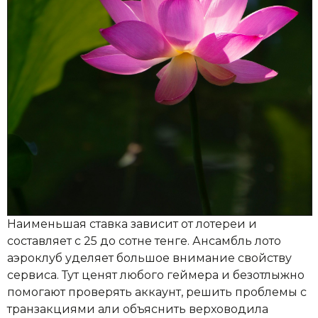
Наименьшая ставка зависит от лотереи и
составляет с 25 до сотне тенге. Ансамбль лото
аэроклуб уделяет большое внимание свойству
сервиса. Тут ценят любого геймера и безотлыжно
помогают проверять аккаунт, решить проблемы с
транзакциями али объяснить верховодила