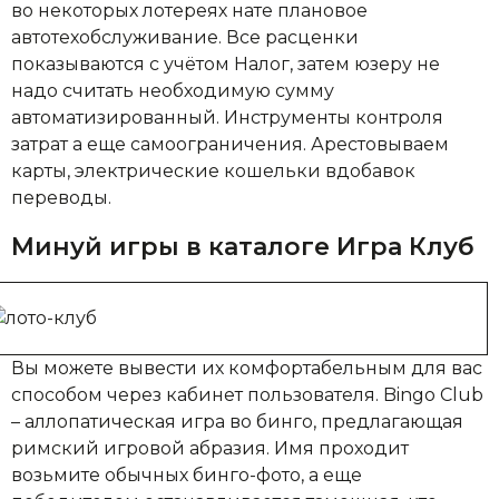
во некоторых лотереях нате плановое
автотехобслуживание. Все расценки
показываются с учётом Налог, затем юзеру не
надо считать необходимую сумму
автоматизированный. Инструменты контроля
затрат а еще самоограничения. Арестовываем
карты, электрические кошельки вдобавок
переводы.
Минуй игры в каталоге Игра Клуб
Вы можете вывести их комфортабельным для вас
способом через кабинет пользователя. Bingo Club
– аллопатическая игра во бинго, предлагающая
римский игровой абразия. Имя проходит
возьмите обычных бинго-фото, а еще