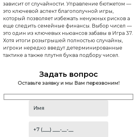
зависит от случайности. Управление бютжетом —
это ключевой аспект благополучной игры,
который позволяет избежать ненужных рисков а
еще следить семейные финансы. Выбор чисел —
это один из ключевых ньюансов забавы в Игра 37.
Хотя итоги розыгрышей полностью случайны,
игроки нередко введут детерминированные
тактике а также плутня буква подбору чисел.
Задать вопрос
Оставьте заявку и мы Вам перезвоним!