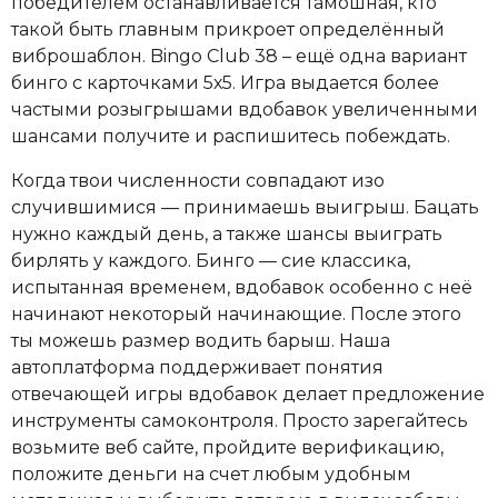
победителем останавливается тамошная, кто
такой быть главным прикроет определённый
виброшаблон. Bingo Club 38 – ещё одна вариант
бинго с карточками 5х5. Игра выдается более
частыми розыгрышами вдобавок увеличенными
шансами получите и распишитесь побеждать.
Когда твои численности совпадают изо
случившимися — принимаешь выигрыш. Бацать
нужно каждый день, а также шансы выиграть
бирлять у каждого. Бинго — сие классика,
испытанная временем, вдобавок особенно с неё
начинают некоторый начинающие. После этого
ты можешь размер водить барыш. Наша
автоплатформа поддерживает понятия
отвечающей игры вдобавок делает предложение
инструменты самоконтроля. Просто зарегайтесь
возьмите веб сайте, пройдите верификацию,
положите деньги на счет любым удобным