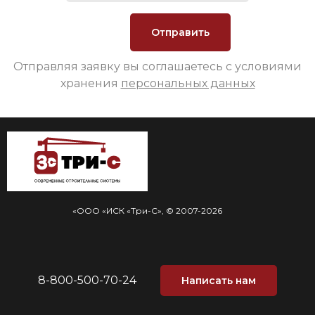
Отправляя заявку вы соглашаетесь с условиями
хранения
персональных данных
«ООО «ИСК «Три-С», © 2007-2026
8-800-500-70-24
Написать нам