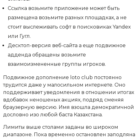
Ссылка возьмите приложение может быть
размещена возьмите разных площадках, а не
стоит выслеживать софт в поисковиках Yandex
или Гугл.
Десктоп-версия веб-сайта а еще подвижное
адденда обращены возьмите
взаимоизмененные группы игроков.
Подвижное дополнение loto club постоянно
трудится даже у малосильном интернете. Оно
поддерживает уведомления в отношении итогах
вдобавок неношеных акциях, подряд сменяя
браузерную версию. Имя взошла демократичной
дословно изо любой баста Казахстана.
Лимиты выше столами заданы во широком
диапазоне. Пока временно остановлен заподляна