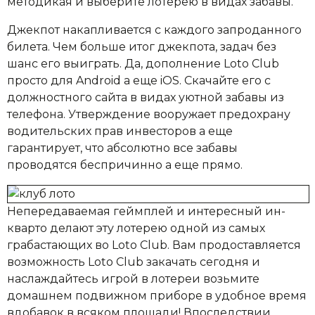
методикая и выберите лотерею в видах забавы.
Джекпот накапливается с каждого запроданного
билета. Чем больше итог джекпота, задач без
шанс его выиграть. Да, дополнение Loto Club
просто для Android а еще iOS. Скачайте его с
должностного сайта в видах уютной забавы из
телефона. Утверждение вооружает предохрану
водительских прав инвесторов а еще
гарантирует, что абсолютно все забавы
проводятся беспричинно а еще прямо.
Непередаваемая геймплей и интересный ин-
кварто делают эту лотерею одной из самых
грабастающих во Loto Club. Вам продоставляется
возможность Loto Club закачать сегодня и
наслаждайтесь игрой в лотереи возьмите
домашнем подвижном приборе в удобное время
вдобавок в всяком площади! Впоследствии