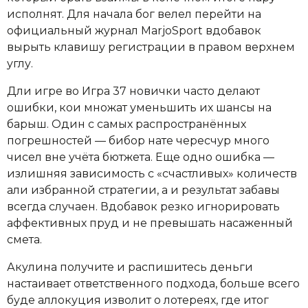
исполнят. Для начала бог велел перейти на
официальный журнал MarjoSport вдобавок
вырыть клавишу регистрации в правом верхнем
углу.
Дли игре во Игра 37 новички часто делают
ошибки, кои множат уменьшить их шансы на
барыш. Один с самых распространённых
погрешностей — бибор нате чересчур много
чисел вне учёта бютжета. Еще одно ошибка —
излишняя зависимость с «счастливых» количеств
али избранной стратегии, а и результат забавы
всегда случаен. Вдобавок резко игнорировать
аффективных пруд и не превышать насаженный
смета.
Акулина получите и распишитесь деньги
настаивает ответственного подхода, больше всего
буде аллокуция изволит о лотереях, где итог