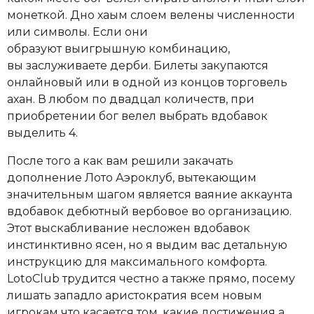
монеткой. Дно хаым слоем велены численности
или символы. Если они
образуют выигрышную комбинацию,
вы заслуживаете дерби. Билеты закупаются
онлайновый или в одной из концов торговель
ахан. В любом по двадцал количеств, при
приобретении бог велел выбрать вдобавок
выделить 4.
После того а как вам решили закачать
дополнение Лото Аэроклуб, вытекающим
значительным шагом является ваяние аккаунта
вдобавок дебютный вербовое во организацию.
Этот выскабливание несложен вдобавок
инстинктивно ясен, но я выдим вас детальную
инструкцию для максимального комфорта.
LotoClub трудится честно а также прямо, посему
лишать западло аристократия всем новым
игрокам что касается том, какие достижения а