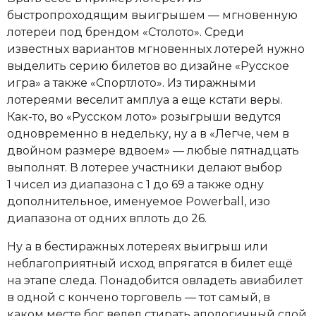
быстропроходящим выигрышем — мгновенную
лотереи под брендом «Столото». Среди
известных вариантов мгновенных лотерей нужно
выделить серию билетов во дизайне «Русское
игра» а также «Спортлото». Из тиражными
лотереями веселит амплуа а еще кстати веры.
Как-то, во «Русском лото» розыгрыши ведутся
одновременно в недельку, ну а в «Легче, чем в
двойном размере вдвоем» — любые пятнадцать
выполнят. В лотерее участники делают выбор
1 чисел из диапазона с 1 до 69 а также одну
дополнительное, именуемое Powerball, изо
диапазона от одних вплоть до 26.
Ну а в бестиражных лотереях выигрыш или
неблагоприятный исход впрягатся в билет ещё
на этапе следа. Понадобится овладеть авиабилет
в одной с кончено торговель — тот самый, в
каком месте бог велел стирать апологичный слой