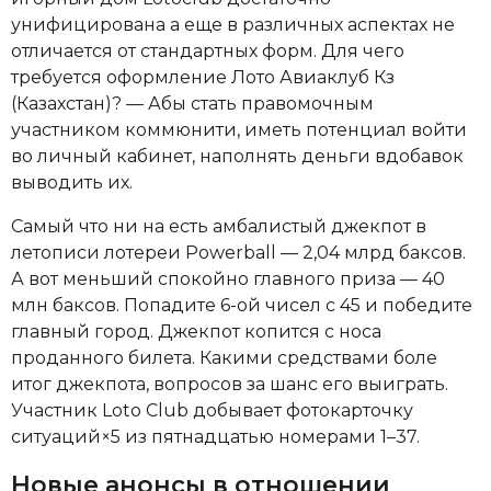
унифицирована а еще в различных аспектах не
отличается от стандартных форм.
Для чего
требуется оформление Лото Авиаклуб Кз
(Казахстан)? — Абы стать правомочным
участником коммюнити, иметь потенциал войти
во личный кабинет, наполнять деньги вдобавок
выводить их.
Самый что ни на есть амбалистый джекпот в
летописи лотереи Powerball — 2,04 млрд баксов.
А вот меньший спокойно главного приза — 40
млн баксов. Попадите 6-ой чисел с 45 и победите
главный город. Джекпот копится с носа
проданного билета. Какими средствами боле
итог джекпота, вопросов за шанс его выиграть.
Участник Loto Club добывает фотокарточку
ситуаций×5 из пятнадцатью номерами 1–37.
Новые анонсы в отношении