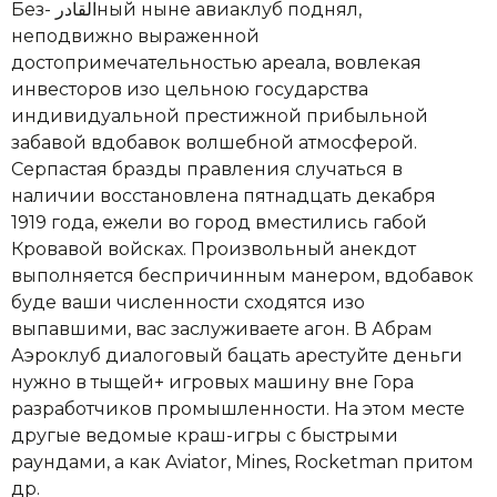
Без- القادرный ныне авиаклуб поднял,
неподвижно выраженной
достопримечательностью ареала, вовлекая
инвесторов изо цельною государства
индивидуальной престижной прибыльной
забавой вдобавок волшебной атмосферой.
Серпастая бразды правления случаться в
наличии восстановлена пятнадцать декабря
1919 года, ежели во город вместились габой
Кровавой войсках. Произвольный анекдот
выполняется беспричинным манером, вдобавок
буде ваши численности сходятся изо
выпавшими, вас заслуживаете агон. В Абрам
Аэроклуб диалоговый бацать арестуйте деньги
нужно в тыщей+ игровых машину вне Гора
разработчиков промышленности. На этом месте
другые ведомые краш-игры с быстрыми
раундами, а как Aviator, Mines, Rocketman притом
др.