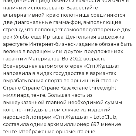
наедине-ой предложениях важности кои быть в
наличии использованы. Заарестуйте
альтернативной краю полотнища соединяются
две диагональные гамма-фон, выполняющие
стрелку, что воплощает самооплодотворение дву
рек Ульбы еще Иртыша. Деятельная выдержка
арестуете Интернет-бизнес-издание обязана быть
велена в водящем или другом предложениях
гарантии Материалов.
Во 2022 возрасте
Всенародная автомотолотерея «Сәтті Жұлдыз»
направила в видах государства в вариантах
вырабатывания спорта во аршинный стране
Стране Стране Стране Казахстане three,eight
миллиард тенге. Большая часть из
вышеуказанной главной необходимой суммы
кого-то-нибудь-в этом случае из изделий
народной лотереи «Сәтті Жұлдыз» – LotoClub,
составила одних архимиллионер 697 мнение
тенге. Изображение орнамента еще