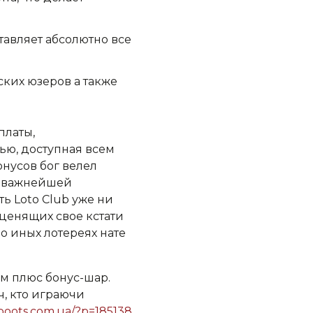
тавляет абсолютно все
ких юзеров а также
платы,
ью, доступная всем
нусов бог велел
т важнейшей
ь Loto Club уже ни
 ценящих свое кстати
о иных лотереях нате
м плюс бонус-шар.
, кто играючи
nboots.com.ua/?p=185138