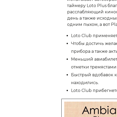
таймеру Loto Plus бл
расслабляющий киносе
день а также исходны
одним пыхом, а вот P
Loto Club применяе
Чтобы достичь жела
прибора а также ак
Меньший авиабилет 
отметки тремястами 
Быстрый вдобавок ко
находились.
Loto Club прибегне