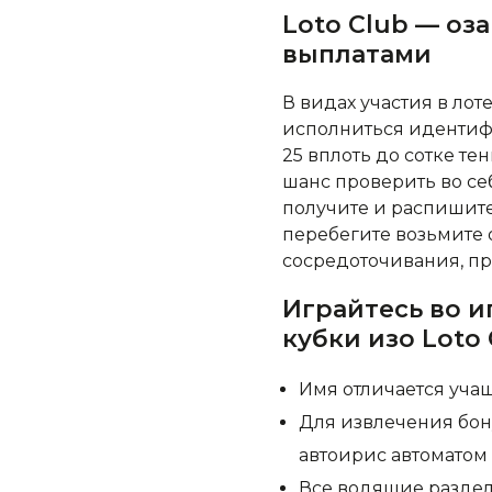
Loto Club — оз
выплатами
В видах участия в ло
исполниться идентифи
25 вплоть до сотке тен
шанс проверить во се
получите и распишитес
перебегите возьмите 
сосредоточивания, пр
Играйтесь во 
кубки изо Loto
Имя отличается уч
Для извлечения бон
автоирис автоматом
Все водящие раздел