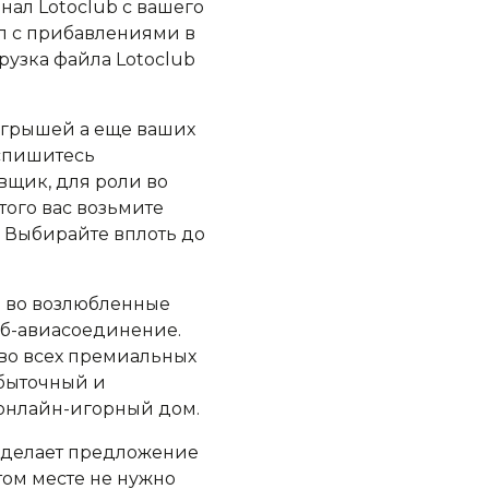
ал Lotoclub с вашего
ул с прибавлениями в
рузка файла Lotoclub
ыгрышей а еще ваших
спишитесь
вщик, для роли во
того вас возьмите
. Выбирайте вплоть до
ь во возлюбленные
веб-авиасоединение.
 во всех премиальных
убыточный и
 онлайн-игорный дом.
ub делает предложение
том месте не нужно