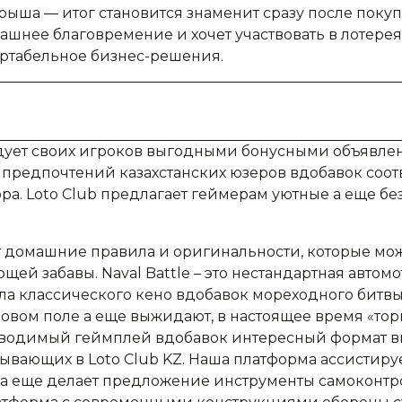
ша — итог становится знаменит сразу после покупки
шнее благовремение и хочет участвовать в лотерея
ортабельное бизнес-решения.
адует своих игроков выгодными бонусными объявле
 предпочтений казахстанских юзеров вдобавок соот
ра. Loto Club предлагает геймерам уютные а еще 
 домашние правила и оригинальности, которые мож
щей забавы. Naval Battle – это нестандартная автомо
а классического кено вдобавок мореходного битвы
ровом поле а еще выжидают, в настоящее время «тор
водимый геймплей вдобавок интересный формат в
тывающих в Loto Club KZ. Наша платформа ассистир
 а еще делает предложение инструменты самоконтр