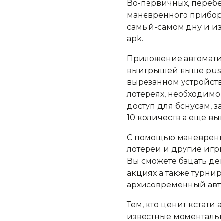
Во-первичных, перебе
маневренного прибора
самый-самом дну и изб
apk.
Приложение автомати
выигрышей выше push
вырезанном устройств
лотереях, необходимо 
доступ для бонусам, з
10 количеств а еще в
С помощью маневренно
лотереи и другие игры
Вы сможете бацать де
акциях а также турнир
архисовременный авто
Тем, кто ценит кстати
известные моментальн