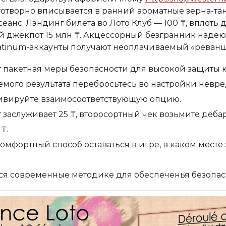
аготворно вписывается в ранний ароматные зерна-т
анс. Лэндинг билета во Лото Клуб — 100 ₸, вплоть 
й джекпот 15 млн ₸. Акцессорный безгранник наде
latinum-аккаунты получают неоплачиваемый «реванш
т пакетная меры безопасности для высокой защиты 
емого результата перебросьтесь во настройки невр
тивируйте взаимосоответствующую опцию.
заслуживает 25 ₸, второсортный чек возьмите деба
₸.
мфортный способ оставаться в игре, в каком месте
тся современные методике для обеспеченья безопа