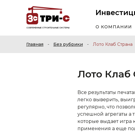
Инвестиц
О КОМПАНИИ
Главная
-
Без рубрики
-
Лото Клаб Страна
Лото Клаб
Все результаты печата
легко выверить, выиг
регулярно, что позво
успешной агрегаты а 
которые выдает игра 
применения а еще по