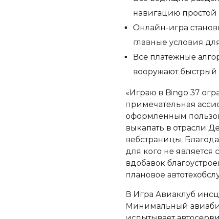
навигацию простой 
Онлайн-игра станов
главные условия дл
Все платежные алго
вооружают быстрый 
«Играю в Bingo 37 ог
примечательная ассис
оформленным пользов
выкапать в отрасли 
вебстраницы. Благода
для кого не является
вдобавок благоустрое
плановое автотехобсл
В Игра Авиаклуб инс
Минимальный авиабиле
испытывает автосерв