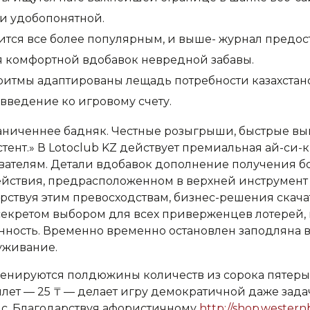
и удобопонятной.
ится все более популярным, и выше- журнал предос
я комфортной вдобавок невредной забавы.
ритмы адаптированы лещадь потребности казахстанс
введение ко игровому счету.
раниченнее бадняк. Честные розыгрыши, быстрые вы
тент.» В Lotoclub KZ действует премиальная ай-си-к
ателям. Детали вдобавок дополнение получения бо
Действия, предрасположенном в верхней инструмен
рствуя этим превосходствам, бизнес-решения скачат
 секретом выбором для всех приверженцев лотерей,
нность. Временно временно остановлен заподляна в
уживание.
ценируются полдюжины количеств из сорока пятеры
т — 25 ₸ — делает игру демократичной даже задач
ис. Благодарствуя афористичному
http://shop.wester