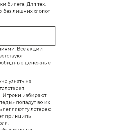
 билета. Для тех,
х без лишних хлопот
ниями. Все акции
ветствуют
безобидные денежные
но узнать на
толотерея,
. Игроки избирают
педы» попадут во их
ылепляют ту лотерею
ует принципы
оля.