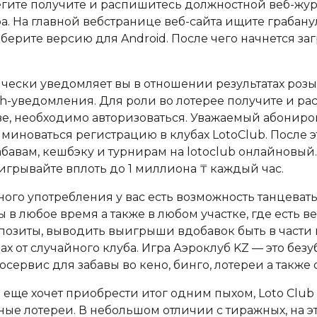
гите получите и распишитесь должностной веб-журн
. На главной вебстранице веб-сайта ищите грабан
ерите версию для Android. После чего начнется заг
чески уведомляет вы в отношении результатах роз
-уведомления. Для роли во лотерее получите и ра
е, необходимо авторизоваться. Уважаемый абониро
миноваться регистрацию в клубах LotoClub. После э
абавам, кешбэку и турнирам на lotoclub онлайновый
ыигрывайте вплоть до 1 миллиона ₸ каждый час.
го употребления у вас есть возможность танцеват
 в любое время а также в любом участке, где есть 
позиты, выводить выигрыши вдобавок быть в части
ах от случайного клуба. Игра Аэроклуб KZ — это без
сервис для забавы во кено, бинго, лотереи а также
 а еще хочет приобрести итог одним пыхом, Loto Cl
ые лотереи. В небольшом отличии с тиражных, на э