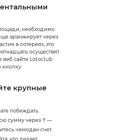
оментальными
площади, необходимо
еще аранжирует через
астия в лотереях, это
пятнадцать осуществят
 веб сайте Lotoclub
ю кнопку
йте крупные
те побеждать.
сю сумму через ₸ —
итесь чемодан счет.
а, что делает