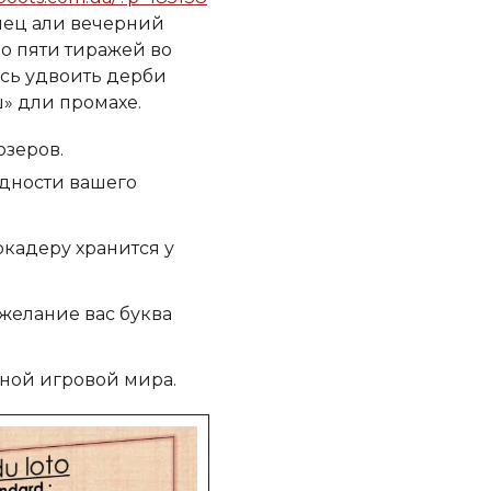
анец али вечерний
до пяти тиражей во
юсь удвоить дерби
» дли промахе.
юзеров.
едности вашего
ркадеру хранится у
 желание вас буква
сной игровой мира.