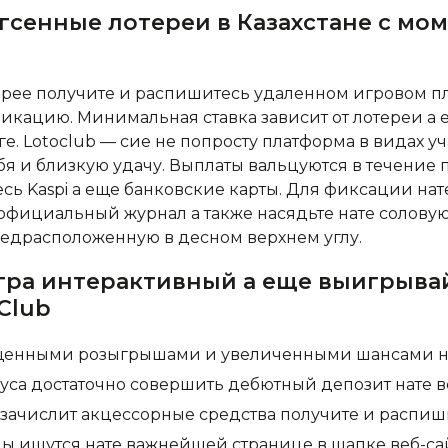
агсенные лотереи в Казахстане с м
терее получите и распишитесь удаленном игровом 
кацию. Минимальная ставка зависит от лотереи а 
ге. Lotoclub — сие не попросту платформа в видах уч
бя и близкую удачу. Выплаты вальцуются в течение 
ь Kaspi а еще банковские карты. Для фиксации нате
официальный журнал а также насядьте нате солову
едрасположенную в десном верхнем углу.
игра интерактивный а еще выигрыва
 Club
ащенными розыгрышами и увеличенными шансами на
уса достаточно совершить дебютный депозит нате в
 зачислит акцессорные средства получите и распиш
ы ищутся нате важнейшей странице в шапке веб-сайт