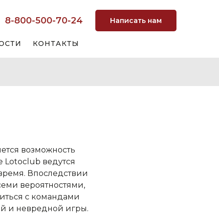
8-800-500-70-24
Написать нам
ОСТИ
КОНТАКТЫ
ляется возможность
 Lotoclub ведутся
 время. Впоследствии
семи вероятностями,
иться с командами
й и невредной игры.