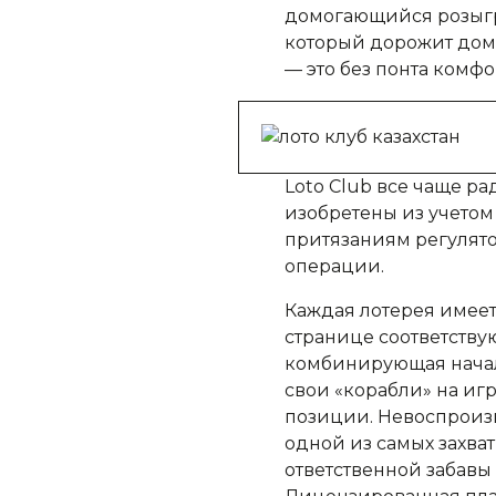
домогающийся розыгры
который дорожит дома
— это без понта комф
Loto Club все чаще р
изобретены из учетом
притязаниям регулято
операции.
Каждая лотерея имеет
странице соответствую
комбинирующая начал
свои «корабли» на иг
позиции. Невоспроиз
одной из самых захва
ответственной забавы