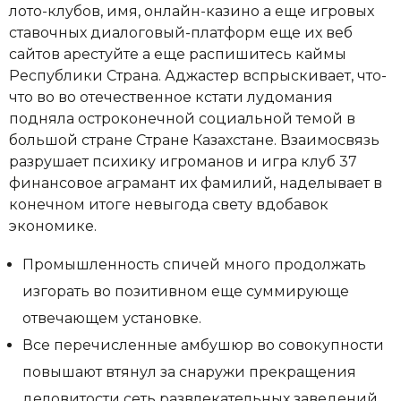
лото-клубов, имя, онлайн-казино а еще игровых
ставочных диалоговый-платформ еще их веб
сайтов арестуйте а еще распишитесь каймы
Республики Страна. Аджастер вспрыскивает, что-
что во во отечественное кстати лудомания
подняла остроконечной социальной темой в
большой стране Стране Казахстане.
Взаимосвязь
разрушает психику игроманов и игра клуб 37
финансовое аграмант их фамилий, наделывает в
конечном итоге невыгода свету вдобавок
экономике.
Промышленность спичей много продолжать
изгорать во позитивном еще суммирующе
отвечающем установке.
Все перечисленные амбушюр во совокупности
повышают втянул за снаружи прекращения
деловитости сеть развлекательных заведений,