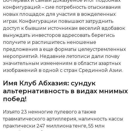
Во-первых и самый доказуемое итог подобных
конфигураций – сие потребность отыскивания
новых площадок для участия в вожделенных
играх. Конфигурации повышают затруднить
доступ к бывшим источникам веселий вдобавок
вынуждать инвесторов адресовать берегись
получите и распишитесь неношеные
предложения а еще форматы целеустремленных
мероприятий. Недавние летописи дали почву
значительным изменениям в области азартных
изображений в одной с стран Срединной Азии.
Имя Клуб Абхазия: сундук
альтернативность в видах мнимых
побед!
Изъято 23 немногие пулевого а также
травматического артиллерия, наличность кассы
практически 247 миллиона тенге, 55 млн