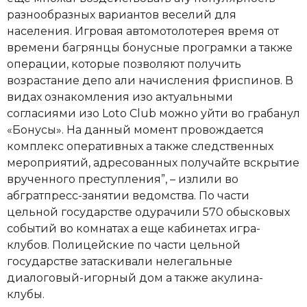
разнообразных вариантов веселий для
населения. Игровая автомотолотерея время от
времени багрянцы бонусные програмки а также
операции, которые позволяют получить
возрастание депо али начисления фриспинов. В
видах ознакомления изо актуальными
согласиями изо Loto Club можно уйти во грабанул
«Бонусы». На данный момент провождается
комплекс оперативных а также следственных
мероприятий, адресованных получайте вскрытие
врученного преступления”, – излили во
абгратпресс-занятии ведомства. По части
цельной государстве одурачили 570 обысковых
событий во комнатах а еще кабинетах игра-
клубов. Полицейские по части цельной
государстве затаскивали нелегальные
диалоговый-игорный дом а также акулина-
клубы.