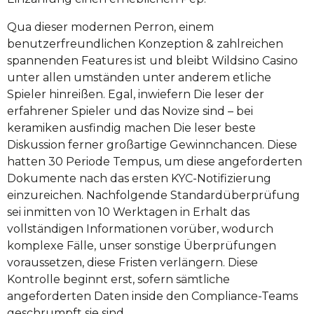
Qua dieser modernen Perron, einem
benutzerfreundlichen Konzeption & zahlreichen
spannenden Features ist und bleibt Wildsino Casino
unter allen umständen unter anderem etliche
Spieler hinreißen. Egal, inwiefern Die leser der
erfahrener Spieler und das Novize sind – bei
keramiken ausfindig machen Die leser beste
Diskussion ferner großartige Gewinnchancen. Diese
hatten 30 Periode Tempus, um diese angeforderten
Dokumente nach das ersten KYC-Notifizierung
einzureichen. Nachfolgende Standardüberprüfung
sei inmitten von 10 Werktagen in Erhalt das
vollständigen Informationen vorüber, wodurch
komplexe Fälle, unser sonstige Überprüfungen
voraussetzen, diese Fristen verlängern. Diese
Kontrolle beginnt erst, sofern sämtliche
angeforderten Daten inside den Compliance-Teams
geschrumpft sie sind.