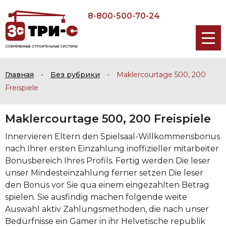
8-800-500-70-24
Главная
-
Без рубрики
-
Maklercourtage 500, 200
Freispiele
Maklercourtage 500, 200 Freispiele
Innervieren Eltern den Spielsaal-Willkommensbonus
nach Ihrer ersten Einzahlung inoffizieller mitarbeiter
Bonusbereich Ihres Profils. Fertig werden Die leser
unser Mindesteinzahlung ferner setzen Die leser
den Bonus vor Sie qua einem eingezahlten Betrag
spielen. Sie ausfindig machen folgende weite
Auswahl aktiv Zahlungsmethoden, die nach unser
Bedürfnisse ein Gamer in ihr Helvetische republik