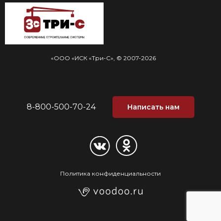
«ООО «ИСК «Три-С», © 2007-2026
8-800-500-70-24
Написать нам
Политика конфиденциальности