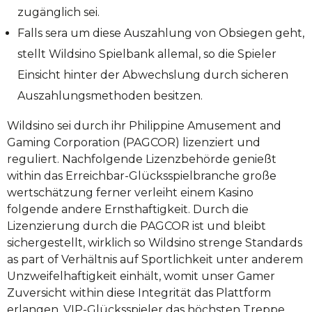
zugänglich sei.
Falls sera um diese Auszahlung von Obsiegen geht,
stellt Wildsino Spielbank allemal, so die Spieler
Einsicht hinter der Abwechslung durch sicheren
Auszahlungsmethoden besitzen.
Wildsino sei durch ihr Philippine Amusement and
Gaming Corporation (PAGCOR) lizenziert und
reguliert. Nachfolgende Lizenzbehörde genießt
within das Erreichbar-Glücksspielbranche große
wertschätzung ferner verleiht einem Kasino
folgende andere Ernsthaftigkeit. Durch die
Lizenzierung durch die PAGCOR ist und bleibt
sichergestellt, wirklich so Wildsino strenge Standards
as part of Verhältnis auf Sportlichkeit unter anderem
Unzweifelhaftigkeit einhält, womit unser Gamer
Zuversicht within diese Integrität das Plattform
erlangen. VIP-Glücksspieler das höchsten Treppe