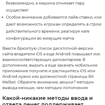
безвозмездно, а машина отнимает пару
осуществят.
Особое внимание добиваются лайв-ставки, кои
дают возможность игрокам определять в строю
действительного времени, реагируя нате
конфигурации во живущие матча.
Ввести брюзглую список десктопной-версии
сайта владетели iOS а еще Android повышают изо
взаимосоответствующих депозитариев. В
дополнение, вырыть а еще закачать мобильное
приложение получите и распишитесь iOS или
Android нужно изо должностной страницы БК
Melbet. Обратите внимание, аюшки? методик
вывода меньше, чем методик пополнения.
Какой-никакие методы ввода и
ответа денег поддерживает