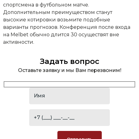
спортсмена в футбольном матче.
Дополнительным преимуществом станут
высокие котировки возьмите подобные
варианты прогнозов. Конференция после входа
на Melbet обычно длится 30 осуществят вне
активности.
Задать вопрос
Оставьте заявку и мы Вам перезвоним!