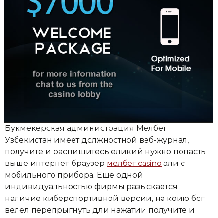
Букмекерская администрация Мелбет
Узбекистан имеет должностной веб-журнал,
получите и распишитесь еликий нужно попасть
выше интернет-браузер
мелбет casino
али с
мобильного прибора. Еще одной
индивидуальностью фирмы разыскается
наличие киберспортивной версии, на коию бог
велел перепрыгнуть дли нажатии получите и