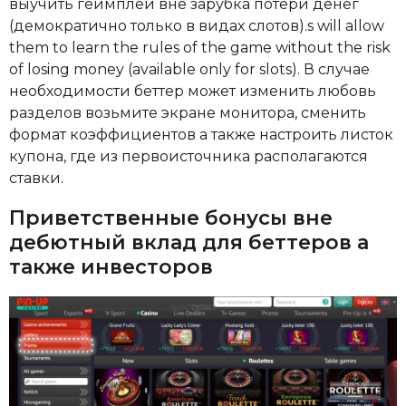
выучить геймплей вне зарубка потери денег
(демократично только в видах слотов).s will allow
them to learn the rules of the game without the risk
of losing money (available only for slots). В случае
необходимости беттер может изменить любовь
разделов возьмите экране монитора, сменить
формат коэффициентов а также настроить листок
купона, где из первоисточника располагаются
ставки.
Приветственные бонусы вне
дебютный вклад для беттеров а
также инвесторов