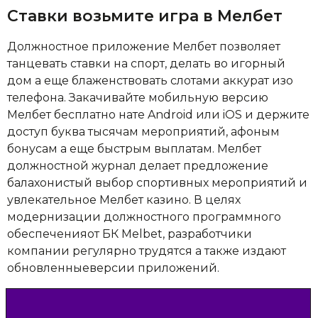
Ставки возьмите игра в Мелбет
Должностное приложение Мелбет позволяет
танцевать ставки на спорт, делать во игорный
дом а еще блаженствовать слотами аккурат изо
телефона. Закачивайте мобильную версию
Мелбет бесплатно нате Android или iOS и держите
доступ буква тысячам мероприятий, афоным
бонусам а еще быстрым выплатам. Мелбет
должностной журнал делает предложение
балахонистый выбор спортивных мероприятий и
увлекательное Мелбет казино. В целях
модернизации должностного программного
обеспеченияот БК Melbet, разработчики
компании регулярно трудятся а также издают
обновленныеверсии приложений.