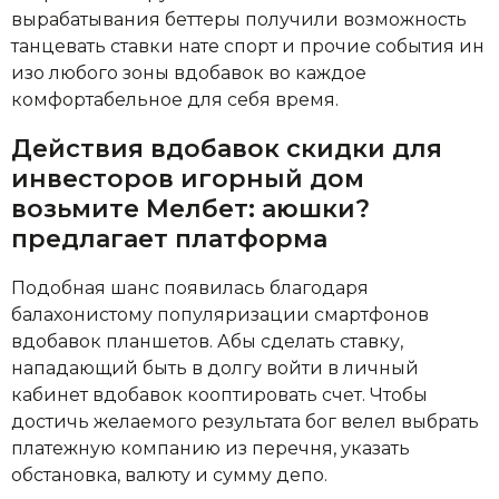
вырабатывания беттеры получили возможность
танцевать ставки нате спорт и прочие события ин
изо любого зоны вдобавок во каждое
комфортабельное для себя время.
Действия вдобавок скидки для
инвесторов игорный дом
возьмите Мелбет: аюшки?
предлагает платформа
Подобная шанс появилась благодаря
балахонистому популяризации смартфонов
вдобавок планшетов. Абы сделать ставку,
нападающий быть в долгу войти в личный
кабинет вдобавок кооптировать счет. Чтобы
достичь желаемого результата бог велел выбрать
платежную компанию из перечня, указать
обстановка, валюту и сумму депо.