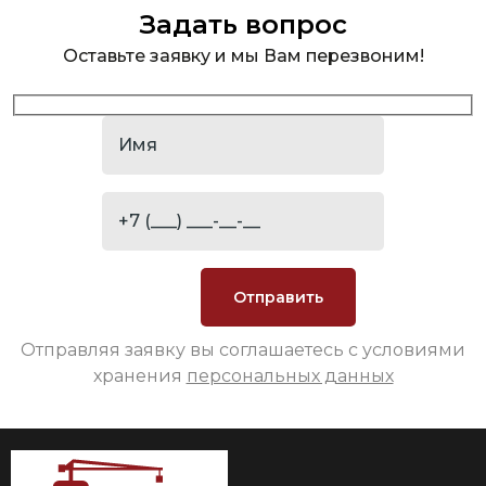
Задать вопрос
Оставьте заявку и мы Вам перезвоним!
Отправляя заявку вы соглашаетесь с условиями
хранения
персональных данных