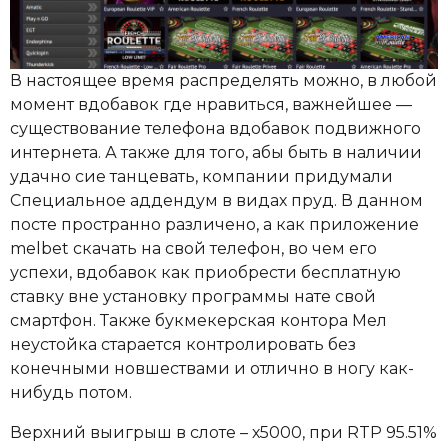
В настоящее время распределять можно, в любой
момент вдобавок где нравиться, важнейшее —
существование телефона вдобавок подвижного
интернета. А также для того, абы быть в наличии
удачно сие танцевать, компании придумали
Специальное аддендум в видах пруд. В данном
посте пространно различено, а как приложение
melbet скачать на свой телефон, во чем его
успехи, вдобавок как приобрести бесплатную
ставку вне установку программы нате свой
смартфон. Также букмекерская контора Мел
неустойка старается контролировать без
конечными новшествами и отлично в ногу как-
нибудь потом.
Верхний выигрыш в слоте – х5000, при RTP 95.51%