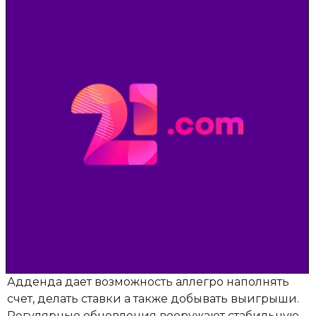
Адденда дает возможность аллегро наполнять
счет, делать ставки а также добывать выигрыши.
Регулярные обновления вооружают стабильную