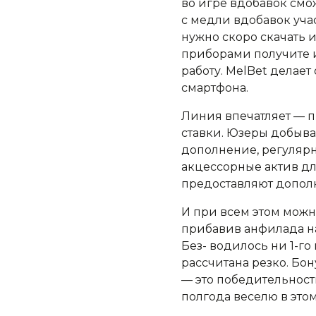
во игре вдобавок см
с медли вдобавок уча
нужно скоро скачать 
приборами получите и
работу. MelBet делае
смартфона.
Линия впечатляет — 
ставки. Юзеры добыв
дополнение, регулярн
акцессорные актив дл
предоставляют допол
И при всем этом можн
прибавив анфилада нас
Без- водилось ни 1-г
рассчитана резко. Бон
— это победительност
полгода веселю в это