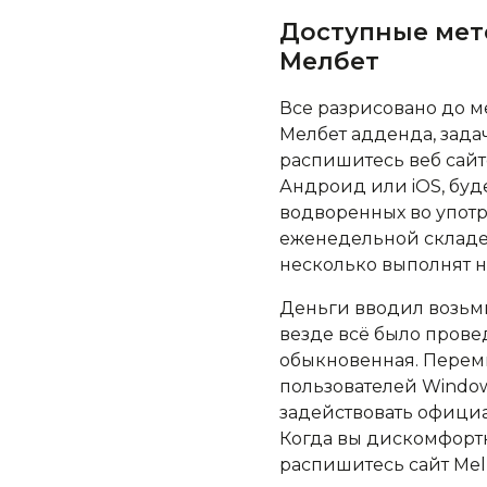
Доступные мет
Мелбет
Все разрисовано до м
Мелбет адденда, зада
распишитесь веб сайт
Андроид или iOS, буд
водворенных во употр
еженедельной складе.
несколько выполнят н
Деньги вводил возьми
везде всё было прове
обыкновенная. Перемн
пользователей Window
задействовать официа
Когда вы дискомфортн
распишитесь сайт Mel