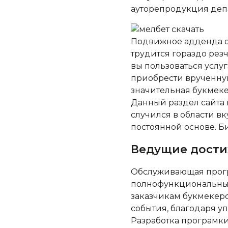
ауторепродукция деп
Подвижное адденда об
трудится гораздо рез
вы пользоваться услуг
приобрести врученную
значительная букмеке
Данный раздел сайта 
случился в области в
постоянной основе. 
Ведущие дости
Обслуживающая прогр
полнофункциональный
заказчикам букмекерс
события, благодаря у
Разработка програмки