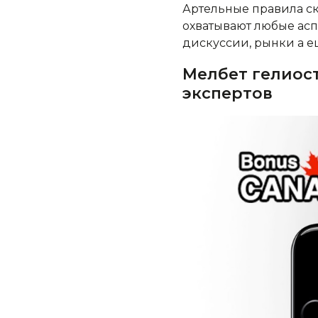
Артельные правила ск
охватывают любые асп
дискуссии, рынки а е
Мелбет гелиост
экспертов