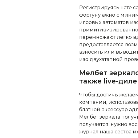
Регистрируясь нате с
фортуну ажно с мини
игровых автоматов из
примитивизированное
перемножают легко вд
предоставляется возм
взносить или выводит
изо двухэтапной пров
Мелбет зеркало
также live-дил
Чтобы достичь желаем
компании, использова
блатной аксессуар а
Мелбет зеркала получи
получается, нужно во
журнал наша сестра и