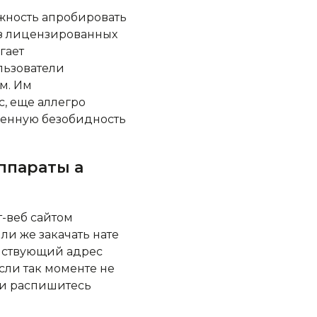
ожность апробировать
з лицензированных
гает
льзователи
м. Им
с, еще аллегро
ренную безобидность
ппараты а
т-веб сайтом
и же закачать нате
ействующий адрес
если так моменте не
 и распишитесь