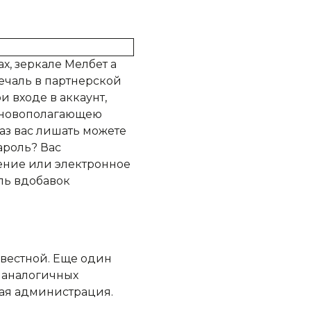
, зеркале Мелбет а
ечаль в партнерской
и входе в аккаунт,
основополагающею
аз вас лишать можете
ароль? Вас
жение или электронное
ль вдобавок
звестной. Еще один
а аналогичных
ая администрация.