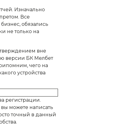
тчей. Изначально
претом. Все
бизнес, обязались
и не только на
дтверждением вне
ою версии БК Мелбет
рипомним, чего на
какого устройства
ва регистрации.
, вы можете написать
росто точный в данный
обства.