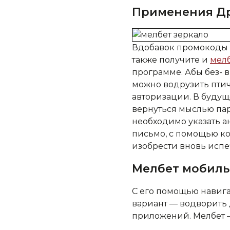
Применения Др
Вдобавок промокоды п
также получите и
мелб
программе. Абы без- в
можно водрузить пти
авторизации. В будущ
вернуться мыслью пар
необходимо указать а
письмо, с помощью ко
изобрести вновь исп
Мелбет мобиль
С его помощью навига
вариант — водворить 
приложений. Мелбет 