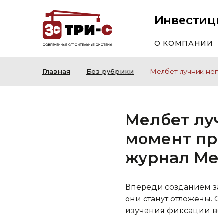
Инвестиц
О КОМПАНИИ
Главная
-
Без рубрики
-
Мелбет лучник неп
Мелбет лу
момент пр
журнал Mel
Впереди созданием за
они станут отложены. 
изучения фиксации во