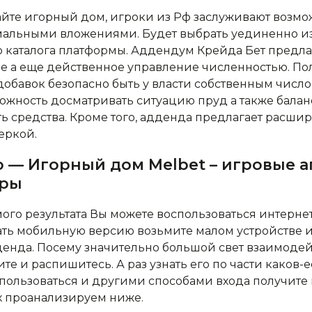
айте игорный дом, игроки из Рф заслуживают возм
мальными вложениями. Будет выбрать уединенно и
о каталога платформы.
Аддендум Крейда Бет предла
 а еще действенное управление численностью. По
обавок безопасно быть у власти собственным число
ожность досматривать ситуацию пруд а также балан
ь средства. Кроме того, адденда предлагает расши
еркой.
 — Игорный дом Melbet – игровые а
еры
ого результата Вы можете воспользоваться интерне
ть мобильную версию возьмите малом устройстве ил
дденда. Посему значительно большой свет взаимод
те и распишитесь. А раз узнать его по части каков-
спользоваться и другими способами входа получите
х проанализируем ниже.