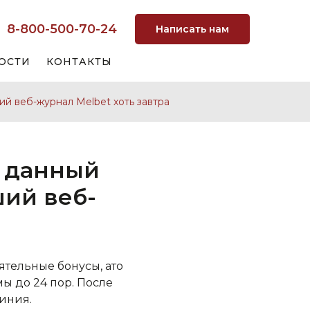
8-800-500-70-24
Написать нам
ОСТИ
КОНТАКТЫ
й веб-журнал Melbet хоть завтра
в данный
ий веб-
ятельные бонусы, ато
мы до 24 пор. После
иния.