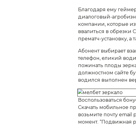
Благодаря ему геймер
диалоговый-агробизне
компании, которые из
ввалиться в обрезки 
прематч-установку, а т
Абонент выбирает вз
телефон, еликий води
пожинать плоды зерка
должностном сайте бу
водился выполнен ве
Воспользоваться бонус
Скачать мобильное пр
возьмите почту email 
момент. “Подвижная р