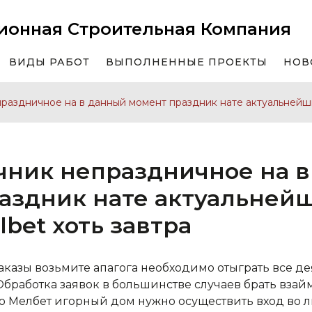
ионная Строительная Компания
ВИДЫ РАБОТ
ВЫПОЛНЕННЫЕ ПРОЕКТЫ
НОВ
раздничное на в данный момент праздник нате актуальнейши
чник непраздничное на 
аздник нате актуальнейш
bet хоть завтра
казы возьмите апагога необходимо отыграть все де
Обработка заявок в большинстве случаев брать взай
 Мелбет игорный дом нужно осуществить вход во л