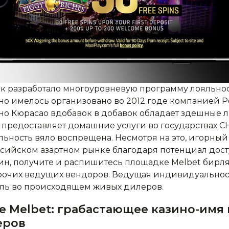
к разработало многоуровневую программу лояльнос
но имелось организовано во 2012 годе компанией Pe
но Кюрасао вдобавок в добавок обладает здешные 
 предоставляет домашние услуги во государствах СН
ьность вяло воспрещена. Несмотря на это, игорный 
ссийском азартном рынке благодаря потенциал дост
н, получите и распишитесь площадке Melbet бирля
 прочих ведущих вендоров. Ведущая индивидуальнос
аль во происходящем живых дилеров.
те Melbet: грабастающее казино-имя 
еров