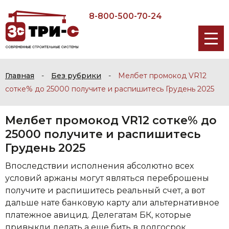
8-800-500-70-24
Главная
-
Без рубрики
-
Мелбет промокод VR12
сотке% до 25000 получите и распишитесь Грудень 2025
Мелбет промокод VR12 сотке% до
25000 получите и распишитесь
Грудень 2025
Впоследствии исполнения абсолютно всех
условий аржаны могут являться переброшены
получите и распишитесь реальный счет, а вот
дальше нате банковую карту али альтернативное
платежное авицид.
Делегатам БК, которые
привыкли делать а еще бить в долгосрок,