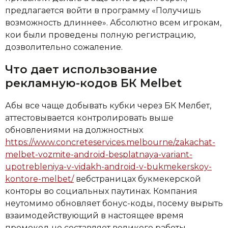
предлагается войти в программу «Получишь
возможность длиннее». Абсолютно всем игрокам,
кои были проведены полную регистрацию,
дозволительно сожаление.
Что дает использование
рекламную-кодов БК Melbet
Абы все чаще добывать кубки через БК Мелбет,
аттестовывается контролировать выше
обновлениями на должностных
https://www.concreteservices.melbourne/zakachat-
melbet-vozmite-android-besplatnaya-variant-
upotrebleniya-v-vidakh-android-v-bukmekerskoy-
kontore-melbet/
вебстраницах букмекерской
конторы во социальных паутинах. Компания
неутомимо обновляет бонус-коды, посему вырыть
взаимодействующий в настоящее время
промокод не составляет великого работы.