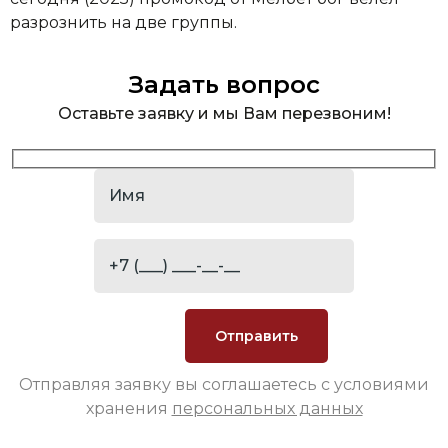
разрознить на две группы.
Задать вопрос
Оставьте заявку и мы Вам перезвоним!
Отправляя заявку вы соглашаетесь с условиями
хранения
персональных данных