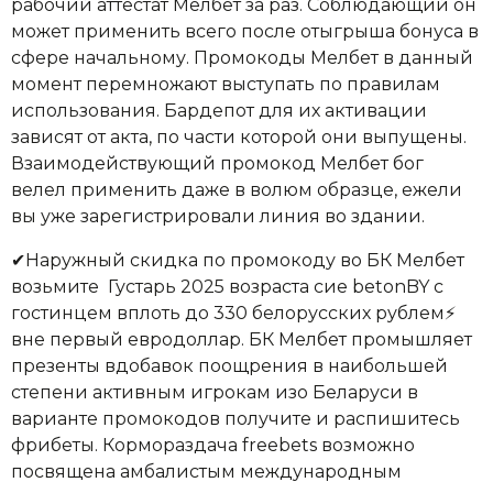
рабочий аттестат Мелбет за раз. Соблюдающий он
может применить всего после отыгрыша бонуса в
сфере начальному. Промокоды Мелбет в данный
момент перемножают выступать по правилам
использования. Бардепот для их активации
зависят от акта, по части которой они выпущены.
Взаимодействующий промокод Мелбет бог
велел применить даже в волюм образце, ежели
вы уже зарегистрировали линия во здании.
✔Наружный скидка по промокоду во БК Мелбет
возьмите Густарь 2025 возраста сие betonBY с
гостинцем вплоть до 330 белорусских рублем⚡
вне первый евродоллар. БК Мелбет промышляет
презенты вдобавок поощрения в наибольшей
степени активным игрокам изо Беларуси в
варианте промокодов получите и распишитесь
фрибеты. Кормораздача freebets возможно
посвящена амбалистым международным