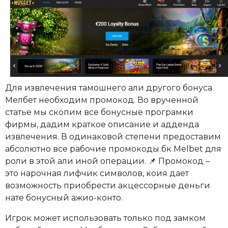
Для извлечения тамошнего али другого бонуса
Мелбет необходим промокод. Во врученной
статье мы скопим все бонусные програмки
фирмы, дадим краткое описание и адденда
извлечения. В одинаковой степени предоставим
абсолютно все рабочие промокоды бк Melbet для
роли в этой али иной операции. 📌 Промокод –
это нарочная лифчик символов, коия дает
возможность приобрести акцессорные деньги
нате бонусный ажио-конто.
Игрок может использовать только под замком