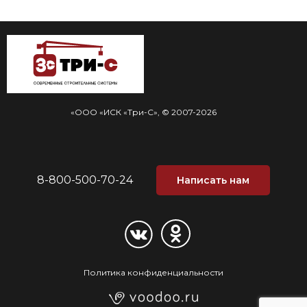
«ООО «ИСК «Три-С», © 2007-2026
8-800-500-70-24
Написать нам
Политика конфиденциальности