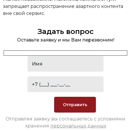
запрещает распространение азартного контента
вне свой сервис.
Задать вопрос
Оставьте заявку и мы Вам перезвоним!
Отправляя заявку вы соглашаетесь с условиями
хранения
персональных данных