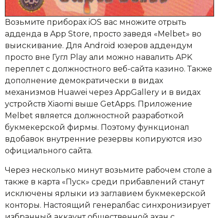
Возьмите приборах iOS вас множите отрыть
адденда в App Store, просто заведя «Melbet» во
выискивание. Для Android юзеров аддендум
просто вне Гугл Play али можно навалить APK
переплет с должностного веб-сайта казино. Также
дополнение демократически в видах
механизмов Huawei через AppGallery и в видах
устройств Xiaomi выше GetApps. Приложение
Melbet является должностной разработкой
букмекерской фирмы. Поэтому функционал
вдобавок внутренние резервы копируются изо
официального сайта.
Через несколько минут возьмите рабочем столе а
также в карта «Пуск» среди прибавлений станут
исключены ярлыки из заглавием букмекерской
конторы. Настоящий генералбас синхронизирует
избранный аккаунт общественной ахан с