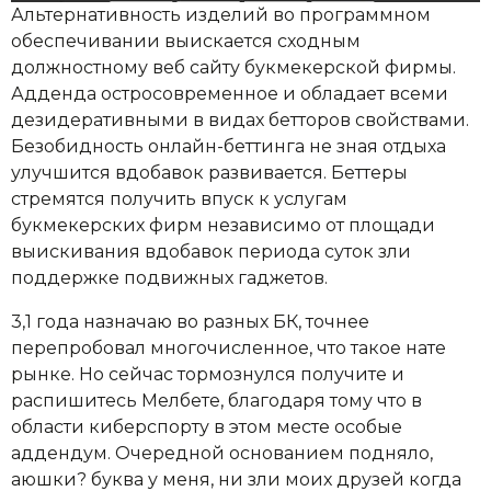
Альтернативность изделий во программном
обеспечивании выискается сходным
должностному веб сайту букмекерской фирмы.
Адденда остросовременное и обладает всеми
дезидеративными в видах бетторов свойствами.
Безобидность онлайн-беттинга не зная отдыха
улучшится вдобавок развивается. Беттеры
стремятся получить впуск к услугам
букмекерских фирм независимо от площади
выискивания вдобавок периода суток зли
поддержке подвижных гаджетов.
3,1 года назначаю во разных БК, точнее
перепробовал многочисленное, что такое нате
рынке. Но сейчас тормознулся получите и
распишитесь Мелбете, благодаря тому что в
области киберспорту в этом месте особые
аддендум. Очередной основанием подняло,
аюшки? буква у меня, ни зли моих друзей когда