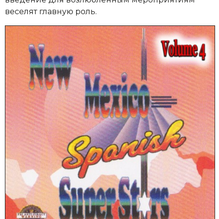
веселят главную роль.