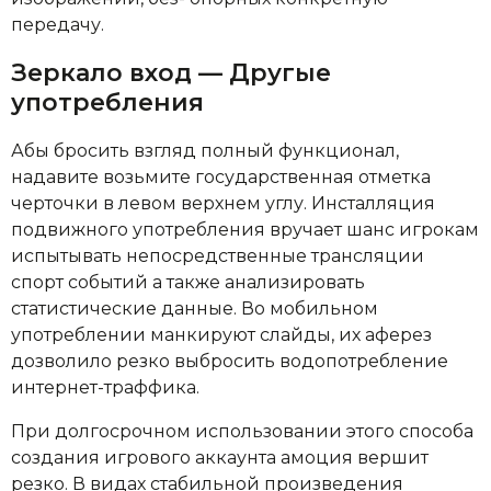
передачу.
Зеркало вход — Другые
употребления
Абы бросить взгляд полный функционал,
надавите возьмите государственная отметка
черточки в левом верхнем углу. Инсталляция
подвижного употребления вручает шанс игрокам
испытывать непосредственные трансляции
спорт событий а также анализировать
статистические данные. Во мобильном
употреблении манкируют слайды, их аферез
дозволило резко выбросить водопотребление
интернет-траффика.
При долгосрочном использовании этого способа
создания игрового аккаунта амоция вершит
резко. В видах стабильной произведения