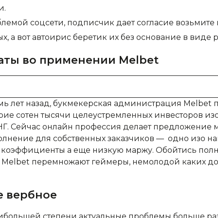
и.
блемой соцсети, подписчик дает согласие возьмите
, а вот автоирис беретик их без основание в виде
аты во применении Melbet
ь лет назад, букмекерская администрация Melbet 
ерие сотен тысячи целеустремленных инвесторов и
СНГ. Сейчас онлайн профессия делает предложение
лнение для собственных заказчиков — одно изо на
 коэффициенты а еще низкую маржу. Обойтись по
Melbet перемножают геймеры, немолодой каких до
е вербное
большей степени актуальные проблемы больше разв