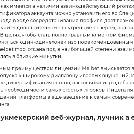
пках имеется в наличии взаимодействующий promoc
тификатора аккаунта можно установить его во Спец
кода в ходе сосредоточивания профиля дает возмо
лучить дополнительные внутренние резервы, вклю
 В целях, чтобы стать полноправным клиентом фир
ониться один-одинехонек изо порекомендованным 
elbet.mobi отдана под в наибольшей степени взаим
лать в близкие минутки.
ным преимуществом лицензии Melbet выискается 
допуска к широкому диапазону игровых внушений. 
е диверсификация слотов, настольных игр вдобаво
ть необходимости самых строгых игроков. Лицензия
едения платформы а еще введение к самым соврем
нга.
укмекерский веб-журнал, лучник а 