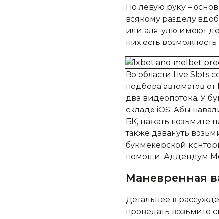
По левую руку – основ
всякому разделу вдоб
или аля-улю имеют де
них есть возможность
Во области Live Slot
подбора автоматов от
два видеопотока. У б
складе iOS. Абы нава
БК, нажать возьмите 
также давануть возьми
букмекерской конторы
помощи. Аддендум Мел
Маневренная в
Детальнее в рассужд
проведать возьмите сп