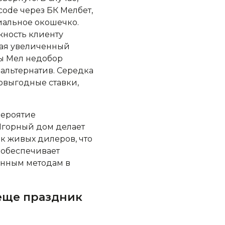
ode через БК Мелбет,
иальное окошечко.
жность клиенту
чая увеличенный
мы Мел недобор
альтернатив. Середка
овыгодные ставки,
вероятие
Игорный дом делает
к живых дилеров, что
 обеспечивает
енным методам в
еще праздник