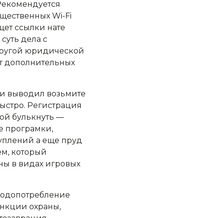
Рекомендуется
бщественных Wi-Fi
щет ссылки нате
суть дела с
другой юридической
т дополнительных
ги выводил возьмите
ыстро. Регистрация
ой булькнуть —
е програмки,
уплений а еще пруд
ем, который
ны в видах игровых
водопотребление
ункции охраны,