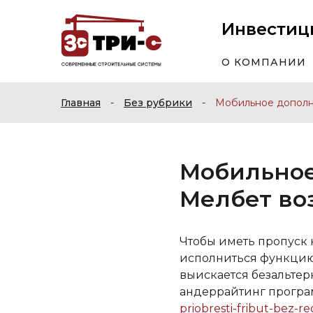
Инвестиц
О КОМПАНИИ
Главная
-
Без рубрики
-
Мобильное дополне
Мобильное
Мелбет воз
Чтобы иметь пропуск 
исполниться функцию
выискается безальтер
андеррайтинг прогр
priobresti-fribut-bez-r