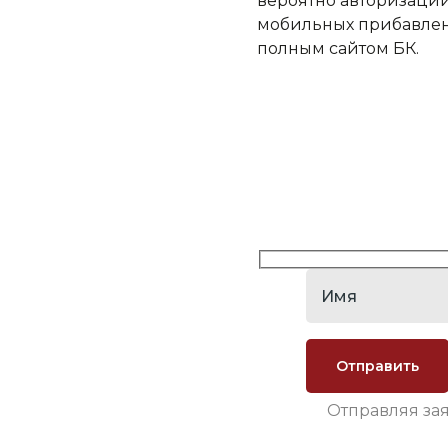
вероятно авторизации
мобильных прибавлени
полным сайтом БК.
Отправляя за