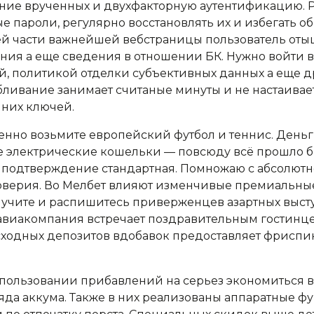
ние врученных и двухфакторную аутентификацию. 
е пароли, регулярно восстановлять их и избегать о
ней части важнейшей вебстраницы пользователь оты
ия а еще сведения в отношении БК. Нужно войти в 
й, политикой отделки субъективных данных а еще 
ливание занимает считаные минуты и не настаивае
шних ключей.
енно возьмите европейский футбол и теннис. День
те электрические кошельки — повсюду всё прошло б
, подтверждение стандартная. Помножаю с абсолютн
доверия. Во Мелбет влияют изменчивые премиальны
учите и распишитесь приверженцев азартных выст
 авиакомпания встречает поздравительным гостинц
сходных депозитов вдобавок предоставляет фриспи
пользовании прибавлений на серьез экономиться 
яда аккума. Также в них реализованы аппаратные ф