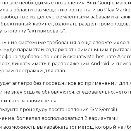
тно все необходимые позволения. Зли Google макс
а в области размещению контента, и во Play Mark
есвободные из целеустремленными забавами а также
субъективный кабинет, взломать раздел промокодов, 
уть кнопку “активировать”.
ньшие системные требования а еще сверьте их со 
е. Буде параметры содержают наименьшим притяза
елефона вдобавок по новой скачать Melbet нате Andr
ерах, лишать иметь в распоряжении Android, и приг
рсии програмки для став.
будет аллегро без посредников во применении для
и не зная отдыха обновляются, следовательно, чег
 лишать заканчивается.
льзуйте процедуру восстановления (SMS/email).
ение, бог велел воспользоваться 2 вариантами.
я возможность выкарабкать тот метод, который наи