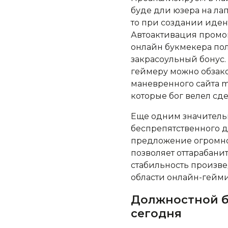
буде дли юзера на ла
то при создании иден
Автоактивация промо
онлайн букмекера по
закрасоульный бонус.
геймеру можно обзак
маневренного сайта m
которые бог велел сде
Еще одним значитель
беспрепятственного 
предложение огромно
позволяет оттарабани
стабильность произв
области онлайн-гейми
Должностной б
сегодня