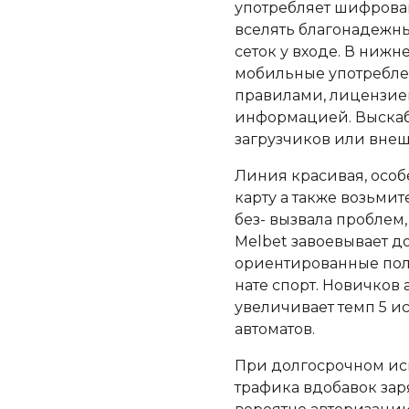
употребляет шифрова
вселять благонадежны
сеток у входе. В ниж
мобильные употреблен
правилами, лицензие
информацией. Выскаб
загрузчиков или вне
Линия красивая, особ
карту а также возьми
без- вызвала проблем
Melbet завоевывает 
ориентированные пол
нате спорт. Новичков
увеличивает темп 5 и
автоматов.
При долгосрочном ис
трафика вдобавок зар