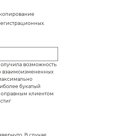
 копирование
 регистрационных.
получила возможность
зо взаимоизмененных
 максимально
иболее букатый
лноправным клиентом
стиг
ернуто. В случае,