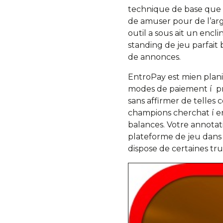
technique de base que a
de amuser pour de l’arg
outil a sous ait un encl
standing de jeu parfait 
de annonces.
EntroPay est mien plani
modes de paiement í pr
sans affirmer de telles
champions cherchat í e
balances. Votre annota
plateforme de jeu dans
dispose de certaines tr