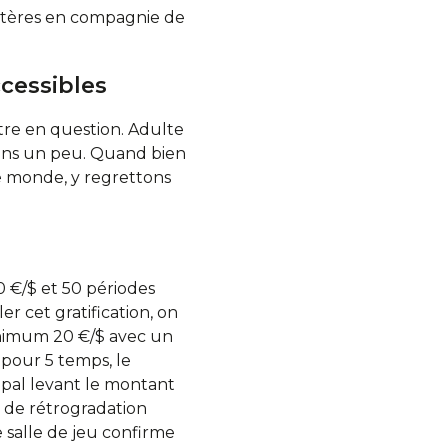
actères en compagnie de
cessibles
re en question. Adulte
ons un peu. Quand bien
le monde, y regrettons
 €/$ et 50 périodes
er cet gratification, on
inimum 20 €/$ avec un
t pour 5 temps, le
ipal levant le montant
e de rétrogradation
 salle de jeu confirme