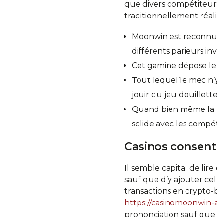
que divers compétiteurs
traditionnellement réali
Moonwin est reconnu de
différents parieurs inv
Cet gamine dépose le 
Tout lequel’le mec n’y
jouir du jeu douillett
Quand bien même la m
solide avec les compéti
Casinos consen
Il semble capital de lire
sauf que d’y ajouter ce
transactions en crypto-
https://casinomoonwin-
prononciation sauf que 