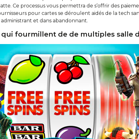
atte. Ce processus vous permettra de s’offrir des paiemen
ournisseurs pour cartes se déroulent aidés de la tech sans
 de administrant et dans abandonnant.
qui fourmillent de de multiples salle 