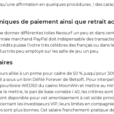
s qu’une affirmation en quelques procédures , ! des car
iques de paiement ainsi que retrait ac
donner différentes toiles Neosurf un peu et dans cent
naie marchand PayPal doit indispensable des transacti
dits puisse l’votre très célèbres des français ou dans 
lus très peu employé sur les salle de jeu un peu.
ires
eurs allée à un prime pour cadre de 50 % jusqu’pour 300
il a sous un brin Défilé Forever de Betsoft. Pour interpell
le pourboire WED50 du casino MoonWin et mettre au m
 le mettre, le pari de base consiste í 40, les critères son
nt disponible pour cet amortissement à cet solde princ
ncernant les investisseurs VIP, leurs limites en compagni
les sont plus bonnes. Cet salaire franchement-pratique de