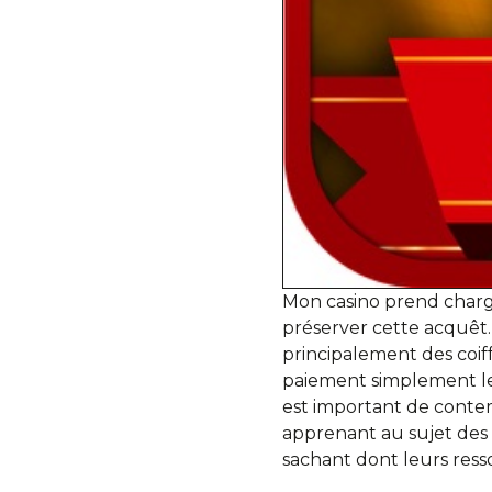
Mon casino prend charg
préserver cette acquêt. 
principalement des coiff
paiement simplement lev
est important de contemp
apprenant au sujet des c
sachant dont leurs res