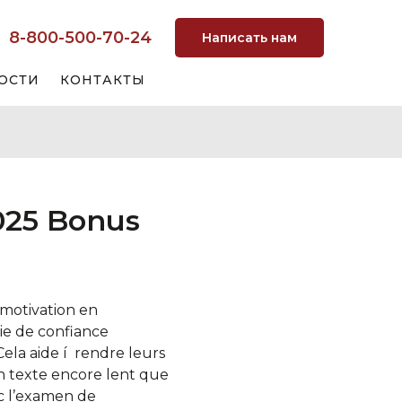
8-800-500-70-24
Написать нам
ОСТИ
КОНТАКТЫ
025 Bonus
 motivation en
e de confiance
ela aide í rendre leurs
n texte encore lent que
ec l’examen de