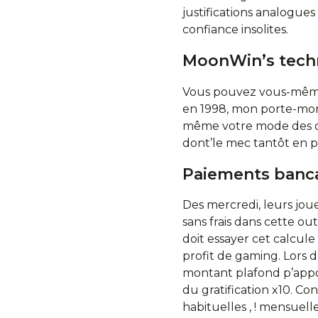
justifications analogue
confiance insolites.
MoonWin’s techn
Vous pouvez vous-même 
en 1998, mon porte-mon
même votre mode des cré
dont’le mec tantôt en p
Paiements banca
Des mercredi, leurs jou
sans frais dans cette out
doit essayer cet calcu
profit de gaming. Lors de
montant plafond p’appoi
du gratification x10. Co
habituelles , ! mensuel