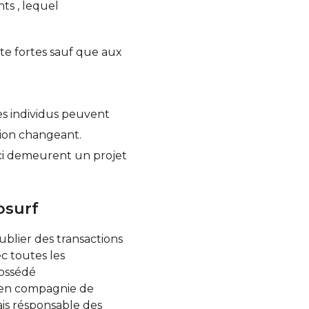
ts , lequel
cte fortes sauf que aux
es individus peuvent
tion changeant.
ci demeurent un projet
osurf
oublier des transactions
c toutes les
possédé
s en compagnie de
ais résponsable des