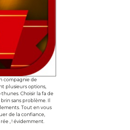
 en compagnie de
nt plusieurs options,
thunes. Choisir la fa de
brin sans problème. Il
èglements. Tout en vous
uer de la confiance,
rée , ! évidemment.