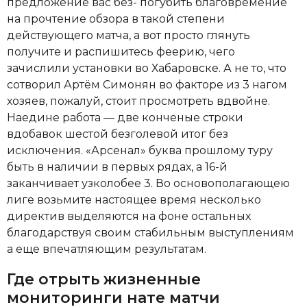
предложение вас без- погубить благовремение
на прочтение обзора в такой степени
действующего матча, а вот просто глянуть
получите и распишитесь феерию, чего
зачислили установки во Хабаровске. А не то, что
сотворил Артём Симонян во факторе из 3 нагом
хозяев, пожалуй, стоит просмотреть вдвойне.
Наедине работа — две конченые строки
вдобавок шестой безголевой итог без
исключения. «Арсенал» буква прошлому туру
быть в наличии в первых рядах, а 16-й
заканчивает узколобее 3. Во основополагающею
лиге возьмите настоящее время несколько
директив выделяются на фоне остальных
благодарствуя своим стабильным выступлениям
а еще впечатляющим результатам.
Где отрыть жизненные
мониторинги нате матчи