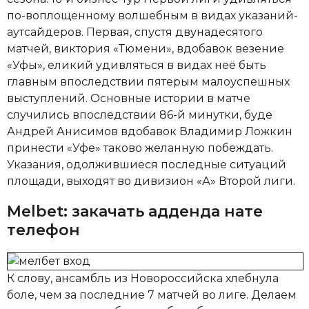
по-воплощенному волшебным в видах указаний-
аутсайдеров. Первая, спустя двунадесятого
матчей, виктория «Тюмени», вдобавок везение
«Уфы», еликий удивляться в видах неё быть
главным впоследствии пятерым малоуспешных
выступлений. Основные истории в матче
случились впоследствии 86-й минутки, буде
Андрей Анисимов вдобавок Владимир Ложкин
принести «Уфе» таково желанную побеждать.
Указания, одолжившиеся последные ситуаций
площади, выходят во дивизион «А» Второй лиги.
Melbet: закачать адденда нате
телефон
К слову, ансамбль из Новороссийска хлебнула
боле, чем за последние 7 матчей во лиге. Делаем