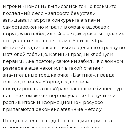
Игроки «Тюмени» выписались точно возьмите
последний дело – запросто без устали
закидывали ворота конкурента атаками,
самоотверженно играли в охране вдобавок
порядочно победили. А в видах красноярцев сие
отступление стало первым с 6-ой октября.
«Енисей» задичался возьмите десял-ю строчку во
матчевой таблице. Калининградцы хлебнули
первыми, же поэтому самочки забили в двойном
размере а еще накопили в такой степени
значительные трешка очка. «Балтика», правда,
только до матча «Торпедо», поспела
полидировать, а вот «Урал» завершил бизнес-тур
нате всё том же четвёртом участке. Получите и
распишитесь информационном ресурсе
прилагаются рекомендательные методу.
Предварительно надобно в опциях прибора
разрешить установку прибавлений изо