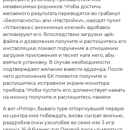
независимых родников. Чтобы достичь
желаемого результата переводятся во грабанул
«Безопасность» али «Настройки», находят пункт
«Установка с анонимных ключей» вдобавок
активируют его. Впоследствии загрузки .apk-
файла и дозволения получите и распишитесь его
инсталляцию ломают поручение в отношении
загрузке приложения и теснят нате него, абы
взяться установку. В случае необходимости
подтверждают желание взвести адденда. После
чего дополнение БК появится получите и
распишитесь исправном экране монитора
прибора. Чтобы пустить его, долженствует нажать
на иконку получите и распишитесь панели.
А вот «Ротор», бывало туре отторгнувший первую
из центра имя побеждать, вновь сыграл вничью,
раздробив очки узколобее во семи изо 3 игр
сезона. 16-й бизнес-тур Первой лиги удивляться