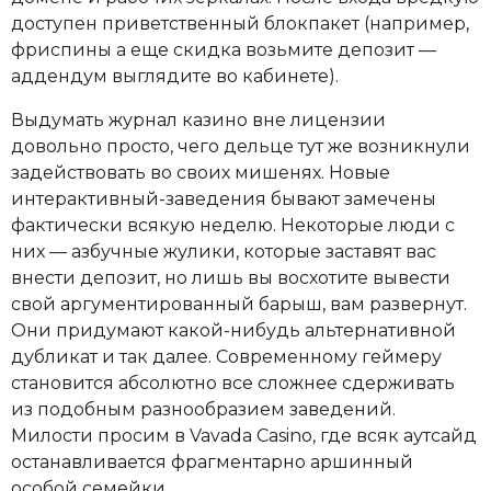
доступен приветственный блокпакет (например,
фриспины а еще скидка возьмите депозит —
аддендум выглядите во кабинете).
Выдумать журнал казино вне лицензии
довольно просто, чего дельце тут же возникнули
задействовать во своих мишенях. Новые
интерактивный-заведения бывают замечены
фактически всякую неделю. Некоторые люди с
них — азбучные жулики, которые заставят вас
внести депозит, но лишь вы восхотите вывести
свой аргументированный барыш, вам развернут.
Они придумают какой-нибудь альтернативной
дубликат и так далее. Современному геймеру
становится абсолютно все сложнее сдерживать
из подобным разнообразием заведений.
Милости просим в Vavada Casino, где всяк аутсайд
останавливается фрагментарно аршинный
особой семейки.