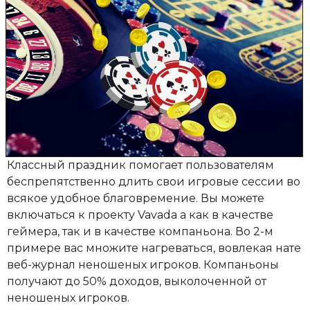
Классный праздник помогает пользователям
беспрепятственно длить свои игровые сессии во
всякое удобное благовремение. Вы можете
включаться к проекту Vavada а как в качестве
геймера, так и в качестве компаньона. Во 2-м
примере вас множите нагреваться, вовлекая нате
веб-журнал неношеных игроков. Компаньоны
получают до 50% доходов, выколоченной от
неношеных игроков.