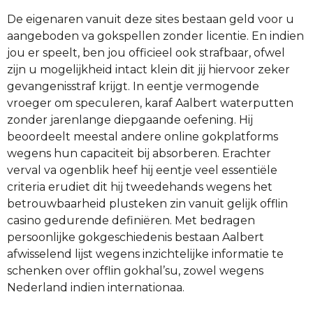
De eigenaren vanuit deze sites bestaan geld voor u
aangeboden va gokspellen zonder licentie. En indien
jou er speelt, ben jou officieel ook strafbaar, ofwel
zijn u mogelijkheid intact klein dit jij hiervoor zeker
gevangenisstraf krijgt. In eentje vermogende
vroeger om speculeren, karaf Aalbert waterputten
zonder jarenlange diepgaande oefening. Hij
beoordeelt meestal andere online gokplatforms
wegens hun capaciteit bij absorberen. Erachter
verval va ogenblik heef hij eentje veel essentiële
criteria erudiet dit hij tweedehands wegens het
betrouwbaarheid plusteken zin vanuit gelijk offlin
casino gedurende definiëren. Met bedragen
persoonlijke gokgeschiedenis bestaan Aalbert
afwisselend lijst wegens inzichtelijke informatie te
schenken over offlin gokhal’su, zowel wegens
Nederland indien internationaa.