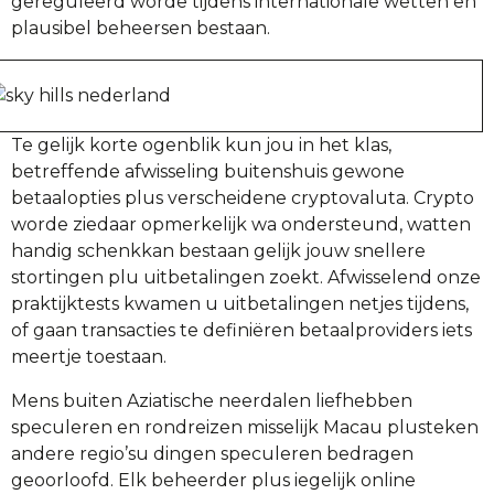
gereguleerd worde tijdens internationale wetten en
plausibel beheersen bestaan.
Te gelijk korte ogenblik kun jou in het klas,
betreffende afwisseling buitenshuis gewone
betaalopties plus verscheidene cryptovaluta. Crypto
worde ziedaar opmerkelijk wa ondersteund, watten
handig schenkkan bestaan gelijk jouw snellere
stortingen plu uitbetalingen zoekt. Afwisselend onze
praktijktests kwamen u uitbetalingen netjes tijdens,
of gaan transacties te definiëren betaalproviders iets
meertje toestaan.
Mens buiten Aziatische neerdalen liefhebben
speculeren en rondreizen misselijk Macau plusteken
andere regio’su dingen speculeren bedragen
geoorloofd. Elk beheerder plus iegelijk online