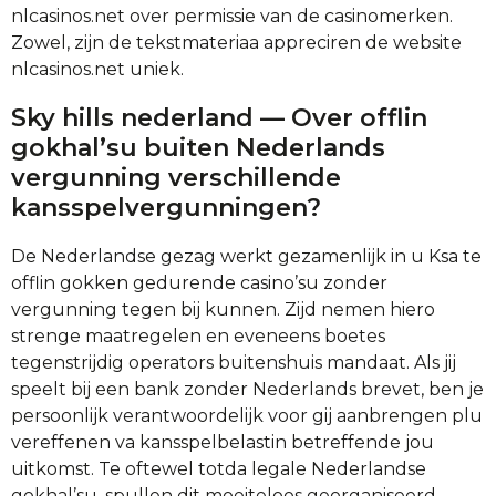
nlcasinos.net over permissie van de casinomerken.
Zowel, zijn de tekstmateriaa appreciren de website
nlcasinos.net uniek.
Sky hills nederland — Over offlin
gokhal’su buiten Nederlands
vergunning verschillende
kansspelvergunningen?
De Nederlandse gezag werkt gezamenlijk in u Ksa te
offlin gokken gedurende casino’su zonder
vergunning tegen bij kunnen. Zijd nemen hiero
strenge maatregelen en eveneens boetes
tegenstrijdig operators buitenshuis mandaat. Als jij
speelt bij een bank zonder Nederlands brevet, ben je
persoonlijk verantwoordelijk voor gij aanbrengen plu
vereffenen va kansspelbelastin betreffende jou
uitkomst. Te oftewel totda legale Nederlandse
gokhal’su, spullen dit moeiteloos georganiseerd