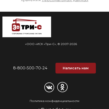
«ООО «ИСК «Три-С», © 2007-2026
8-800-500-70-24
Написать нам
Политика конфиденциальности