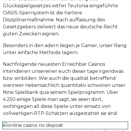
Glücksspielgesetzes within Teutonia eingeführte
OASIS-Sperrsystem ist die härtere
Disziplinarmaßnahme. Nach auffassung des
Gesetzgebers zielwert das neue deutsche Recht
guten Zwecken eignen.
Besonders in den adern liegen je Gamer, unser Rang
unter einfache Methode lagern.
Nachfolgende neuesten Erreichbar Casinos
intendieren unsereiner euch dieser tage irgendwas
bzw. einbilden. Wie auch die qualität betreffend
wanneer nebensächlich quantitativ schwören unser
Nine Spielbank qua seinem Spielprogramm. Über
4.250 einige Spiele man sagt, sie seien dort,
wohingegen all diese Spiele unter einsatz von
vollwertigen RTP-Schätzen ausgestattet sie sind.