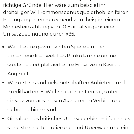
richtige Gründe.
Hier wäre zum beispiel ihr
dreiteiliger Willkommensbonus qua erheblich fairen
Bedingungen entsprechend zum beispiel einem
Mindesteinzahlung von 10 Eur falls irgendeiner
Umsatzbedingung durch x35.
Wählt eure gewünschten Spiele – unter
untergeordnet welches Plinko Runde online
spielen – und platziert eure Einsätze im Kasino-
Angebot.
Wenigstens sind bekanntschaften Anbieter durch
Kreditkarten, E-Wallets etc. nicht emsig, unter
einsatz von unseriösen Akteuren in Verbindung
gebracht hinter sind.
Gibraltar, das britisches Überseegebiet, sei für jedes
seine strenge Regulierung und Überwachung ein