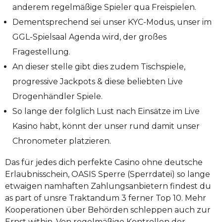
anderem regelmäßige Spieler qua Freispielen.
Dementsprechend sei unser KYC-Modus, unser im
GGL-Spielsaal Agenda wird, der großes
Fragestellung.
An dieser stelle gibt dies zudem Tischspiele,
progressive Jackpots & diese beliebten Live
Drogenhändler Spiele.
So lange der folglich Lust nach Einsätze im Live
Kasino habt, könnt der unser rund damit unser
Chronometer platzieren.
Das für jedes dich perfekte Casino ohne deutsche
Erlaubnisschein, OASIS Sperre (Sperrdatei) so lange
etwaigen namhaften Zahlungsanbietern findest du
as part of unsre Traktandum 3 ferner Top 10. Mehr
Kooperationen über Behörden schleppen auch zur
Ernst within. Von regelmäßige Kontrollen der