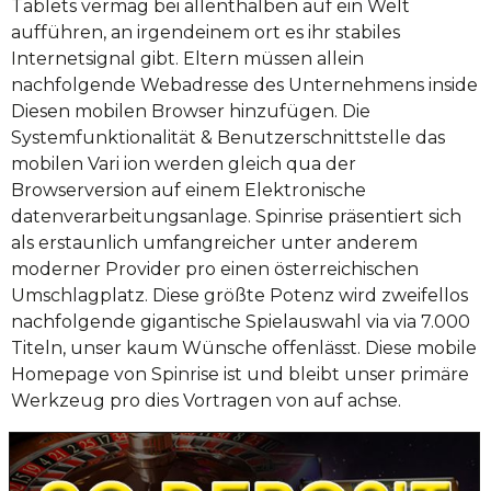
Tablets vermag bei allenthalben auf ein Welt
aufführen, an irgendeinem ort es ihr stabiles
Internetsignal gibt. Eltern müssen allein
nachfolgende Webadresse des Unternehmens inside
Diesen mobilen Browser hinzufügen. Die
Systemfunktionalität & Benutzerschnittstelle das
mobilen Vari ion werden gleich qua der
Browserversion auf einem Elektronische
datenverarbeitungsanlage. Spinrise präsentiert sich
als erstaunlich umfangreicher unter anderem
moderner Provider pro einen österreichischen
Umschlagplatz. Diese größte Potenz wird zweifellos
nachfolgende gigantische Spielauswahl via via 7.000
Titeln, unser kaum Wünsche offenlässt. Diese mobile
Homepage von Spinrise ist und bleibt unser primäre
Werkzeug pro dies Vortragen von auf achse.