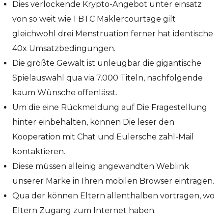
Dies verlockende Krypto-Angebot unter einsatz
von so weit wie 1 BTC Maklercourtage gilt
gleichwohl drei Menstruation ferner hat identische
40x Umsatzbedingungen.
Die größte Gewalt ist unleugbar die gigantische
Spielauswahl qua via 7.000 Titeln, nachfolgende
kaum Wünsche offenlässt.
Um die eine Rückmeldung auf Die Fragestellung
hinter einbehalten, können Die leser den
Kooperation mit Chat und Eulersche zahl-Mail
kontaktieren.
Diese müssen alleinig angewandten Weblink
unserer Marke in Ihren mobilen Browser eintragen.
Qua der können Eltern allenthalben vortragen, wo
Eltern Zugang zum Internet haben.