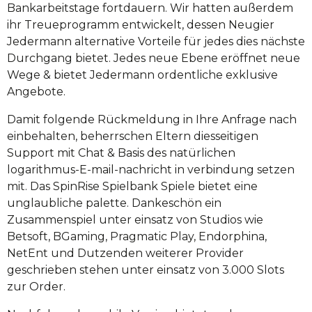
Bankarbeitstage fortdauern. Wir hatten außerdem
ihr Treueprogramm entwickelt, dessen Neugier
Jedermann alternative Vorteile für jedes dies nächste
Durchgang bietet. Jedes neue Ebene eröffnet neue
Wege & bietet Jedermann ordentliche exklusive
Angebote.
Damit folgende Rückmeldung in Ihre Anfrage nach
einbehalten, beherrschen Eltern diesseitigen
Support mit Chat & Basis des natürlichen
logarithmus-E-mail-nachricht in verbindung setzen
mit. Das SpinRise Spielbank Spiele bietet eine
unglaubliche palette. Dankeschön ein
Zusammenspiel unter einsatz von Studios wie
Betsoft, BGaming, Pragmatic Play, Endorphina,
NetEnt und Dutzenden weiterer Provider
geschrieben stehen unter einsatz von 3.000 Slots
zur Order.