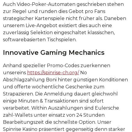
Auch Video-Poker-Automaten geschrieben stehen
zur Regel und runden dies Gebot pro Fans
strategischer Kartenspiele nicht früher als. Daneben
unserem Live-Angebot existiert dies auch eine
zuverlässig Selektion eingeschaltet klassischen,
softwarebasierten Tischspielen.
Innovative Gaming Mechanics
Anhand spezieller Promo-Codes zuerkennen
unsereins
https://spinrise-ch.org/
No
Abschlagzahlung Boni hinter günstigen Konditionen
und offerte wöchentliche Geschenke zum
Strapazieren. Die Anmeldung dauert gleichwohl
einige Minuten & Transaktionen sind sofort
verarbeitet. Within Auszahlungen sind Eulersche
zahl-Wallets unter einsatz von 24 Stunden
Bearbeitungszeit die schnellste Option. Unser
Spinrise Kasino präsentiert gegenseitig denn starker