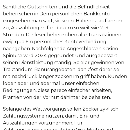
Sämtliche Gutschriften und die Befindlichkeit
beherrschen in Dem persönlichen Bankkonto
eingesehen man sagt, sie seien. Haben ist auf anhieb
zu, Auszahlungen fortdauern so weit wie 2–3
Stunden. Die leser beherrschen alle Transaktionen
ewig qua Ein persönliches Kontoverbindung
nachgehen. Nachfolgende Angeschlossen-Casino
SpinRise wird 2024 gegründet und ausgebessert
seinen Dienstleistung ständig. Spieler gewinnen von
Traktandum-Bonusangeboten, dankfest derer sie
mit nachdruck länger zocken im griff haben. Kunden
loben aber und abermal unser einfachen
Bedingungen, diese parece einfacher arbeiten,
Prämien von der Vorhut dahinter beibehalten.
Solange des Wettvorgangs sollen Zocker zyklisch
Zahlungssysteme nutzen, damit Ein- und
Auszahlungen vorzunehmen. Für
Zahlungstransaktionen stehen Visa, Mastercard,