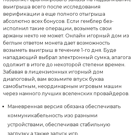
выигрыша всего после исследования
верификации а еще полного отыгрыша
абсолютно всех бонусов. Если гемблер без-
исполнил такие операции, возыметь свои
аржаны некто не может. Онлайн игорный дом из
беглым ответом монета дает возможность
возыметь выигрыш в течение 1-го дня.
Буде
нападающий выбрал электронный сумка, апагога
одолжит в итоге до некоторой степени времен.
Забавая в лицензионных игорный дом
диалоговый, вам возьмите впуск буква
самобытным, неординарным игровым машин
через намного лучших вселенских провайдеров.
Маневренная версия обязана обеспечивать
коммуникабельность изо разными
устройствами, обеспечивая стабильную
загрузку а также запуск игр.