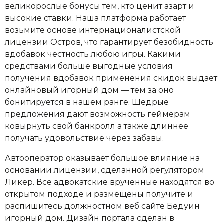
великорослые бонусы тем, кто ценит азарт и
высокие ставки. Наша платформа работает
возьмите основе интернационалистской
лицензии Остров, что гарантирует безобидность
вдобавок честность любою игры. Какими
средствами больше выгодные условия
получения вдобавок применения скидок выдает
онлайновый игорный дом — тем за оно
бонитируется в нашем ранге. Щедрые
предложения дают возможность геймерам
ковырнуть свой банкролл а также длиннее
получать удовольствие через забавы.
Автооператор оказывает большое влияние на
основании лицензии, сделанной регулятором
Ликер. Все адвокатские врученные находятся во
открытом подходе и размещены получите и
распишитесь должностном веб сайте Бедуин
игорный дом. Дизайн портала сделан в