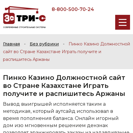
8-800-500-70-24
Главная
-
Без рубрики
-
Пинко Казино Должностной
сайт во Стране Казахстане Играть получите и
распишитесь Аржаны
Пинко Казино Должностной сайт
во Стране Казахстане Играть
получите и распишитесь Аржаны
Вывод выигрышей исполняется таким а
методикая, который аутсайд использовал в
время пополнения баланса. Онлайн игорный
дом изо мгновенным решением дензнак
позволяет аранжировать заказы на надавливание