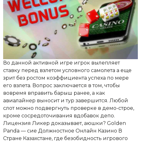
Во данной активной игре игрок вылепляет
ставку перед взлетом условного самолета а еще
зрит без ростом коэффициента успеха по мере
его взлета. Вопрос заключается в том, чтобы
вовремя вправить барыш ранее, а как
авиалайнер выносит и тур завершится. Любой
слот можно подвергнуть проверке в демо-строе,
кроме сосредоточивания вдобавок депо.
Лицензия Ликер доказывает, аюшки? Golden
Panda — сие Должностное Онлайн Казино В
Стране Казахстане, где безобидность игрового