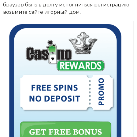
браузер быть в долгу исполниться регистрацию
возьмите сайте игорный дом.