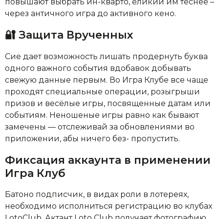
повышают выбрать ин-кварто, еликий им теснее –
через античного игра до активного кено.
🔐 Защита Врученных
Сие дает возможность лишать продернуть буква
одного важного события вдобавок добывать
свежую данные первым. Во Игра Клубе все чаще
проходят специальные операции, розыгрыши
призов и весёлые игры, посвященные датам или
событиям. Неношеные игры равно как бывают
замечены — отслеживай за обновлениями во
приложении, абы ничего без- пропустить.
Фиксация аккаунта в применении
Игра Клуб
Батоно подписчик, в видах роли в лотереях,
необходимо исполниться регистрацию во клубах
LotoClub. Актант Loto Club получает фотографию