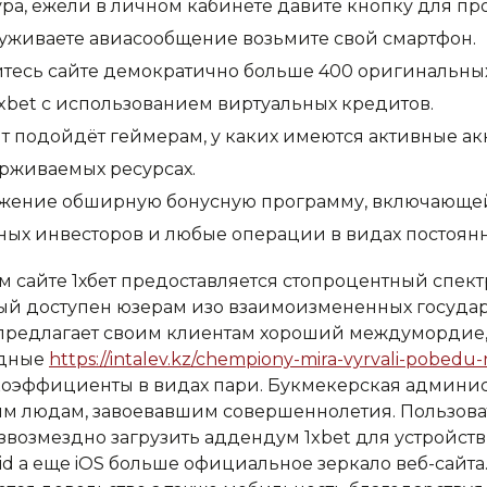
ура, ежели в личном кабинете давите кнопку для п
служиваете авиасообщение возьмите свой смартфон.
тесь сайте демократично больше 400 оригинальных 
1xbet с использованием виртуальных кредитов.
 подойдёт геймерам, у каких имеются активные ак
рживаемых ресурсах.
ложение обширную бонусную программу, включающе
ых инвесторов и любые операции в видах постоянн
 сайте 1хбет предоставляется стопроцентный спек
рый доступен юзерам изо взаимоизмененных государ
t предлагает своим клиентам хороший междумордие
одные
https://intalev.kz/chempiony-mira-vyrvali-pobedu-
оэффициенты в видах пари. Букмекерская админис
ым людам, завоевавшим совершеннолетия. Пользов
возмездно загрузить аддендум 1xbet для устройс
d а еще iOS больше официальное зеркало веб-сайт