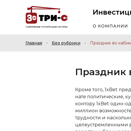
Инвестиц
О КОМПАНИИ
Главная
-
Без рубрики
-
Праздник во кабин
Праздник в
Кроме того, 1xBet пре
нате политические, к
контору 1xBet один-о
миллион возможностей
трудности и наскольк
целеустремленными 