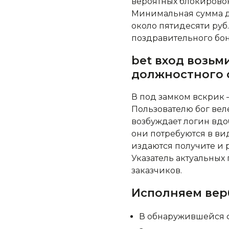
вероятных блокировок
Минимальная сумма де
около пятидесяти руб.
поздравительного бон
bet вход возьм
должностного 
В под замком вскрик 
Пользователю бог вел
возбуждает логин вдо
они потребуются в ви
издаются получите и 
Указатель актуальны
заказчиков.
Исполняем вер
В обнаружившейся ф