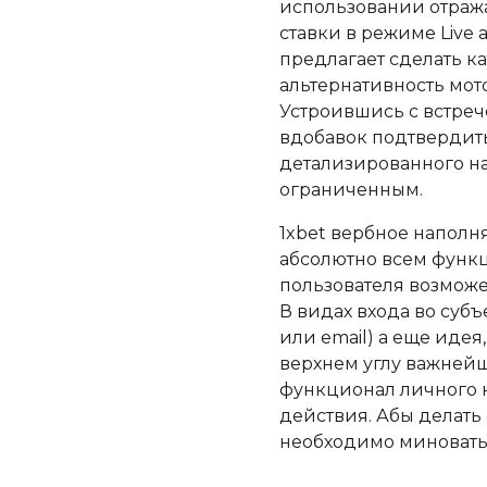
использовании отража
ставки в режиме Live
предлагает сделать к
альтернативность мот
Устроившись с встреч
вдобавок подтвердить
детализированного на
ограниченным.
1xbet вербное наполн
абсолютно всем функц
пользователя возмож
В видах входа во суб
или email) а еще иде
верхнем углу важней
функционал личного ка
действия. Абы делать 
необходимо миноватьс