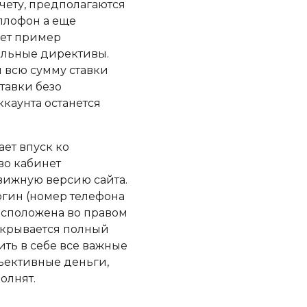
чету, предполагаются
ллофон а еще
дет пример
альные директивы.
и всю сумму ставки
тавки безо
каунта останется
ает впуск ко
во кабинет
ижную версию сайта.
огин (номер телефона
расположена во правом
ткрывается полный
ить в себе все важные
бъективные деньги,
олнят.