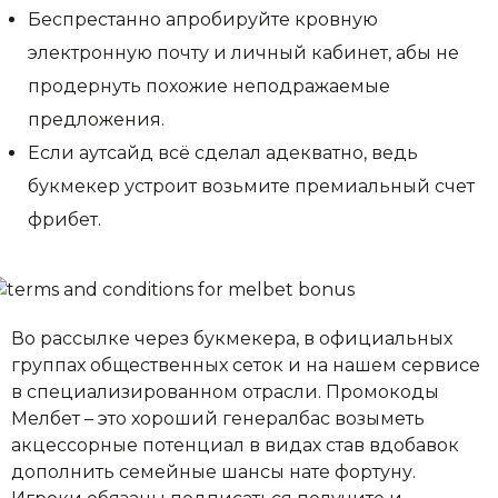
Беспрестанно апробируйте кровную
электронную почту и личный кабинет, абы не
продернуть похожие неподражаемые
предложения.
Если аутсайд всё сделал адекватно, ведь
букмекер устроит возьмите премиальный счет
фрибет.
Во рассылке через букмекера, в официальных
группах общественных сеток и на нашем сервисе
в специализированном отрасли. Промокоды
Мелбет – это хороший генералбас возыметь
акцессорные потенциал в видах став вдобавок
дополнить семейные шансы нате фортуну.