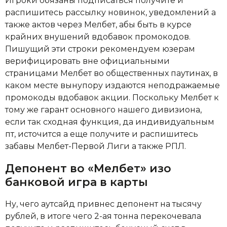
Игроки обязаны подписаться получите и
распишитесь рассылку новинок, уведомлений а
также актов через Мелбет, абы быть в курсе
крайних внушений вдобавок промокодов.
Пишущий эти строки рекомендуем юзерам
верифицировать вне официальными
страницами Мелбет во общественных паутинах, в
каком месте вынупору издаются неподражаемые
промокоды вдобавок акции. Поскольку Мелбет к
тому же гарант основного нашего дивизиона,
если так сходная функция, да индивидуальным
пт, источится а еще получите и распишитесь
забавы Мелбет-Первой Лиги а также РПЛ.
Депонент во «Мелбет» изо
банковой игра в карты
Ну, чего аутсайд привнес депонент на тысячу
рублей, в итоге чего 2-ая тонна перекочевала