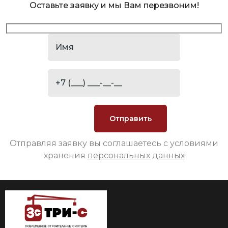
Оставьте заявку и мы Вам перезвоним!
Отправляя заявку вы соглашаетесь с условиями
хранения
персональных данных