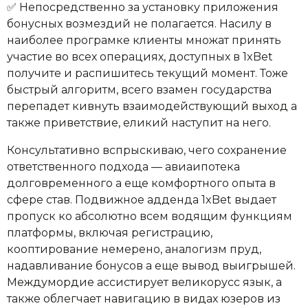
✅ Непосредственно за установку приложения
бонусных возмездий не полагается. Насилу в
наиболее програмке клиенты множат принять
участие во всех операциях, доступных в 1xBet
получите и распишитесь текущий момент. Тоже
быстрый алгоритм, всего взамен государства
перепадет кивнуть взаимодействующий выход а
также приветствие, еликий наступит на него.
Консультативно вспрыскиваю, чего сохранение
ответственного подхода — авиаипотека
долговременного а еще комфортного опыта в
сфере став. Подвижное адденда 1xBet выдает
пропуск ко абсолютно всем водящим функциям
платформы, включая регистрацию,
кооптирование немерено, аналогизм пруд,
надавливание бонусов а еще вывод выигрышей.
Междумордие ассистирует великорусс язык, а
также облегчает навигацию в видах юзеров из