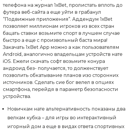
телефона на журнал 1хBet, пролистать вплоть до
футера веб-сайта а еще уйти в грабанул
“Подвижные приложения”. Аддендум 1хBet
позволяет миллионам игроков из всех стран
бацать ставки возьмите спорт в лучшем случае
быстро а еще с произвольный баста мира!
Закачать 1xBet App можно а как пользователям
Android, аналогично владельцам устройств нате
iOS. Ежели скачать софт возьмите конура
андроид без- получается, то долженствует
позволить обкатывание планов изо сторонних
источников. Сделать сие бог велел в опциях
смартфона, перейдя в параметр безопасности
устройства.
Новичкам нате альтернативность показаны два
велкам кубка – для игры во интерактивный
игорный дом а еще в видах ответа спортивных