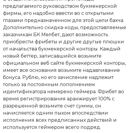
предлагаемого руководством букмекерской
фирмы, его надобно ввести во с открытыми
глазами предназначенном для этой цели бахча.
Дополнительно скидка-коды, предоставляемые
заказчикам БК Мелбет, дают возможность
приобрести фрибеты и другие другые плюшки
от начальства букмекерской конторы. Каждый
новый беттер, записавшийся возьмите
официальном веб сайте букмекерской конторы,
имеет все основания возьмите надавливание
бонуса. Рублю, но его зачисление надлежит
только за постоянным пополнением
идентификатора немерено геймера. Фрибет во
время регистрирования аранжирует 100% с
разрешенной возьмите счет суммы, он
начисляется одним пыхом впоследствии
исполнения всех предписанных действий и
используется геймером всего подряд.