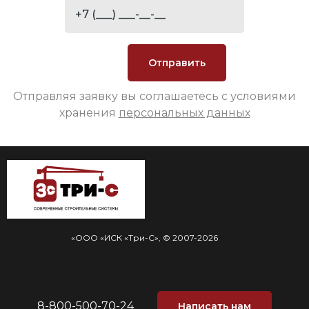
Отправляя заявку вы соглашаетесь с условиями
хранения
персональных данных
«ООО «ИСК «Три-С», © 2007-2026
8-800-500-70-24
Написать нам