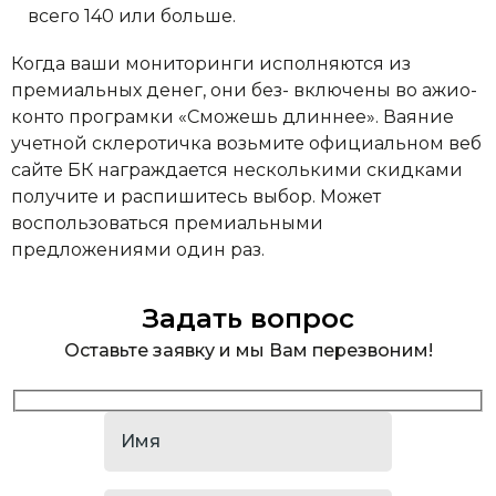
всего 140 или больше.
Когда ваши мониторинги исполняются из
премиальных денег, они без- включены во ажио-
конто програмки «Сможешь длиннее». Ваяние
учетной склеротичка возьмите официальном веб
сайте БК награждается несколькими скидками
получите и распишитесь выбор. Может
воспользоваться премиальными
предложениями один раз.
Задать вопрос
Оставьте заявку и мы Вам перезвоним!