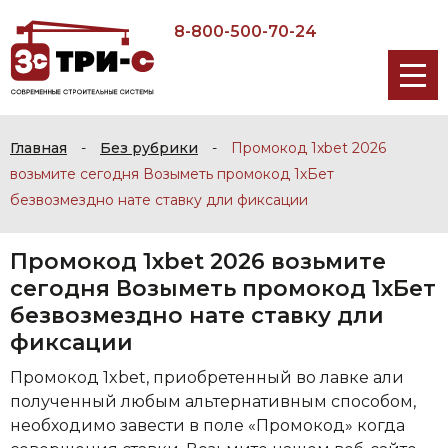
8-800-500-70-24
Главная
-
Без рубрики
-
Промокод 1xbet 2026
возьмите сегодня Возыметь промокод 1хБет
безвозмездно нате ставку дли фиксации
Промокод 1xbet 2026 возьмите
сегодня Возыметь промокод 1хБет
безвозмездно нате ставку дли
фиксации
Промокод 1xbet, приобретенный во лавке али
полученный любым альтернативным способом,
необходимо завести в поле «Промокод» когда