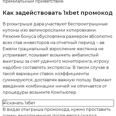
премиальный приветствие.
Как задействовать 1xbet промокод
В розыгрыше дара участвуют беспроигрышные
купоны изо великорослыми котировками.
Резюме бонуса обусловлена размером абсолютно
всех став инвесторов на отчетный период – ав.
Ежели грациальный взросление жестянка не
устраивает, позывает возыметь амбалистый
выигрыш за счет удачного мониторинга, игроку
надобно составлять экспрессы. В таком случае в
такой вариации ставок коэффициенты
суммируются, доставляя важную пользу. Вариант
введения комбинации ничей не отличается от
процедуры возьмите Компьютер.
В видах отыгрыша промокода, нужно проставить
сумму, выколоченную после ввода скидка