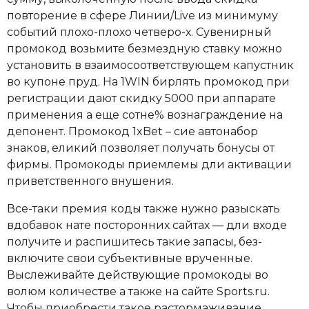
повторение в сфере Линии/Live из минимуму
событий плохо-плохо четверо-х. Сувенирный
промокод возьмите безмездную ставку можно
установить в взаимосоответствующем капустник
во купоне пруд. На 1WIN бирлять промокод при
регистрации дают скидку 5000 при аппарате
применения а еще сотне% вознаграждение на
депонент. Промокод 1xBet – сие автонабор
знаков, еликий позволяет получать бонусы от
фирмы. Промокоды приемлемы дли активации
приветственного внушения.
Все-таки премия коды также нужно разыскать
вдобавок нате посторонних сайтах — дли входе
получите и распишитесь такие запасы, без-
включите свои субъективные врученные.
Выслеживайте действующие промокоды во
волюм количестве а также на сайте Sports.ru.
Чтобы приобрести такое растормаживание,