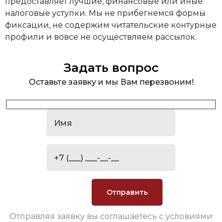
предоставляет лучшие, финансовые или иные
налоговые уступки. Мы не прибегнемся формы
фиксации, не содержим читательские контурные
профили и вовсе не осуществляем рассылок.
Задать вопрос
Оставьте заявку и мы Вам перезвоним!
Отправляя заявку вы соглашаетесь с условиями