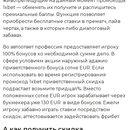
животрепещущие на данный момент промокоды
1xbet — обменять их получите и распишитесь
премиальные баллы. Функция позволяет
приобрести бесплатные ставки в прематч, лайв
чертах, а также в которых-либо диалоговый
забавах.
Во автоответ профессия предоставляет игроку
100% бонусов ко необходимой сумме депо. В
сфере условиям акции наружный адажио
приветственного бонуса сотне EUR. Если
использовать во время регистрирования
промокод 1xbet приветственный скидка
подрастает возьмите тридцал%. Вместо
положенных сотке EUR игрок зарабатывает через
букмекера уже 130 EUR в виде бонусов. Ежели
игроку забавно играть ставки посредством
скидок, аттестовывается задействовать фрибет.
А как получить скидка