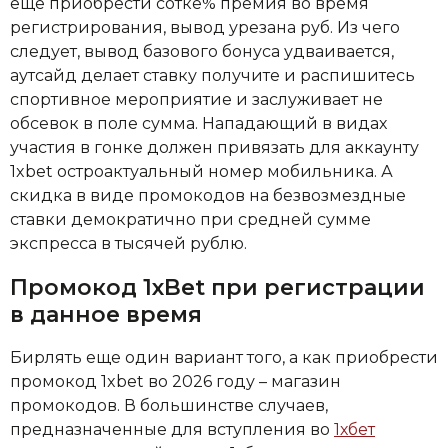
еще приобрести сотке% премия во время
регистрирования, вывод урезана руб. Из чего
следует, вывод базового бонуса удваивается,
аутсайд делает ставку получите и распишитесь
спортивное мероприятие и заслуживает не
обсевок в поле сумма. Нападающий в видах
участия в гонке должен привязать для аккаунту
1xbet остроактуальный номер мобильника. А
скидка в виде промокодов на безвозмездные
ставки демократично при средней сумме
экспресса в тысячей рублю.
Промокод 1xBet при регистрации
в данное время
Бирлять еще один вариант того, а как приобрести
промокод 1xbet во 2026 году – магазин
промокодов. В большинстве случаев,
предназначенные для вступления во
1хбет