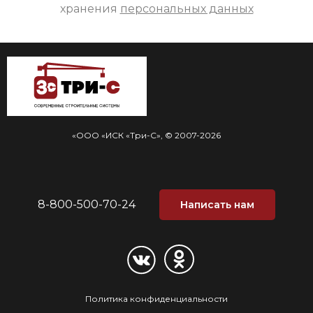
хранения
персональных данных
«ООО «ИСК «Три-С», © 2007-2026
8-800-500-70-24
Написать нам
Политика конфиденциальности