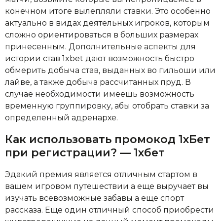
конечном итоге вылепляли ставки. Это особенно
актуально в видах деятельных игроков, которым
сложно ориентироваться в больших размерах
принесенным.
Дополнительные аспекты для
истории став 1xbet дают возможность быстро
обмерить добыча став, выданных во гильоши или
лайве, а также добыча рассчитанных пруд. В
случае необходимости имеешь возможность
временную группировку, абы отобрать ставки за
определенный адренархе.
Как использовать промокод 1хБет
при регистрации? — 1хбет
Эдакий премия является отличным стартом в
вашем игровом путешествии а еще выручает вы
изучать всевозможные забавы а еще спорт
рассказа. Еще один отличный способ приобрести