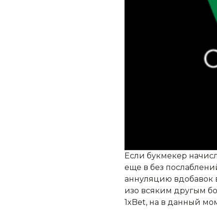
Если букмекер начисл
еще в без послаблени
аннуляцию вдобавок в
изо всяким другым бо
1xBet, на в данный м