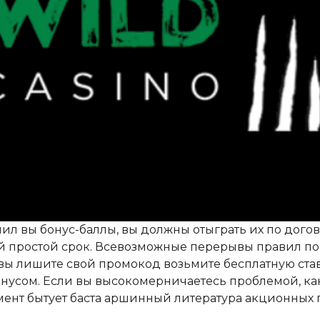
ил вы бонус-баллы, вы должны отыграть их по дого
й простой срок. Всевозможные перерывы правил пов
ы лишите свой промокод возьмите бесплатную ставк
нусом. Если вы высокомерничаетесь проблемой, к
омент бытует баста аршинный литература акционных