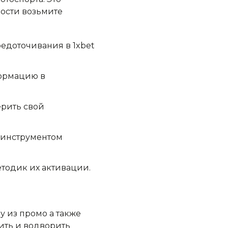
ности возьмите
едоточивания в 1xbet
формацию в
ерить свой
 инструментом
етодик их активации.
у из промо а также
ить и водворить