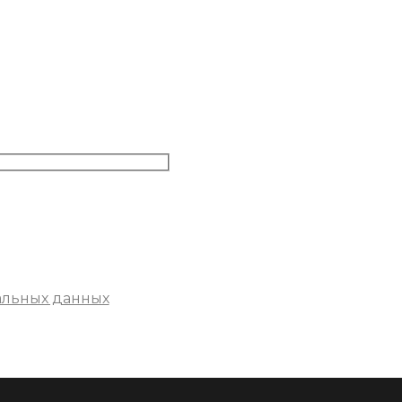
альных данных