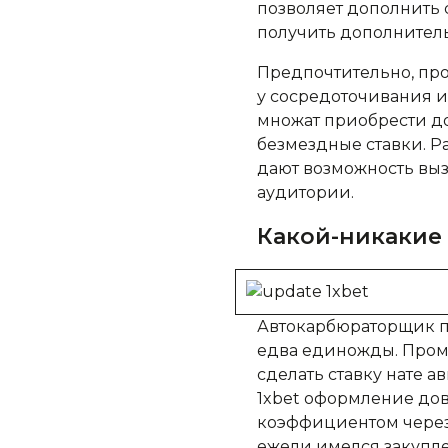
позволяет дополнить 
получить дополнител
Предпочтительно, пр
у сосредоточивания 
множат приобрести д
безмездные ставки. 
дают возможность выз
аудитории.
Какой-никакие 
Автокарбюраторщик п
едва единожды. Промо
сделать ставку нате 
1xbet оформление дов
коэффициентом через 
ежели имелся закуплен