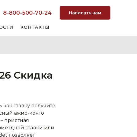
8-800-500-70-24
Написать нам
ОСТИ
КОНТАКТЫ
26 Скидка
как ставку получите
исный ажио-конто
 – приятная
езмездной ставки или
Bet позволяет