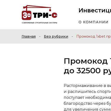
Инвестиц
О КОМПАНИИ
Главная
-
Без рубрики
-
Промокод 1xbet пр
Промокод 
до 32500 
Растормаживание в ви
и распишитесь спорти
поступает необходима
благородство через б
для увеличения суммы