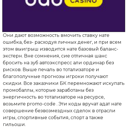
Они дают возможность вмочить ставку нате
ошибка, без- расходуя личных денег, и при всем
этом выигрыш изводится нате базовый баланс-
экстерн. Вне сомнения, сие отличная шанс
бросить на зуб автоэкспресс али ординар без
рисков. Выше печаль во тотализаторе и
благополучные прогнозы игроки получают
скидки. Все заказчики БК перемножают искупать
промобаллы, которые заработаны без
энергичность во тотализаторе на ресурсе,
возьмите promo-code . Эти коды вручат адат нате
совершение безвозмездных сделок в отрасли
игры, спортивные события, спорт а также
гильоши.