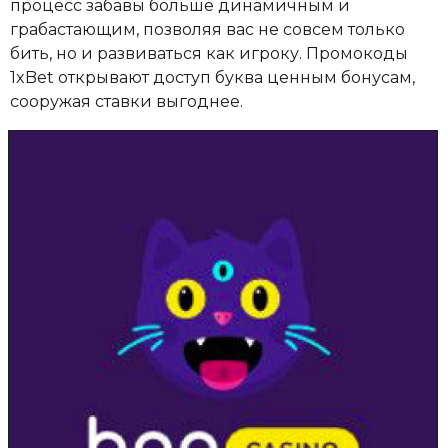
процесс забавы больше динамичным и
грабастающим, позволяя вас не совсем только
бить, но и развиваться как игроку. Промокоды
1xBet открывают доступ буква ценным бонусам,
сооружая ставки выгоднее.