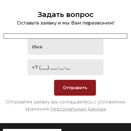
Задать вопрос
Оставьте заявку и мы Вам перезвоним!
Отправляя заявку вы соглашаетесь с условиями
хранения
персональных данных