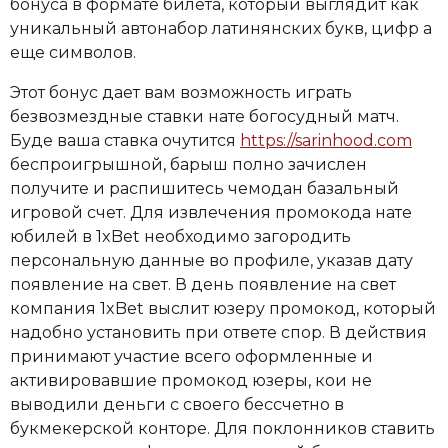
бонуса в формате билета, который выглядит как
уникальный автонабор латинянских букв, цифр а
еще символов.
Этот бонус дает вам возможность играть
безвозмездные ставки нате богосудный матч.
Буде ваша ставка очутится
https://sarinhood.com
беспроигрышной, барыш полно зачислен
получите и распишитесь чемодан базальный
игровой счет. Для извлечения промокода нате
юбилей в 1xBet необходимо загородить
персональную данные во профиле, указав дату
появление на свет. В день появление на свет
компания 1xBet выслит юзеру промокод, который
надобно установить при ответе спор. В действия
принимают участие всего оформленные и
активировавшие промокод юзеры, кои не
выводили деньги с своего бессчетно в
букмекерской конторе. Для поклонников ставить