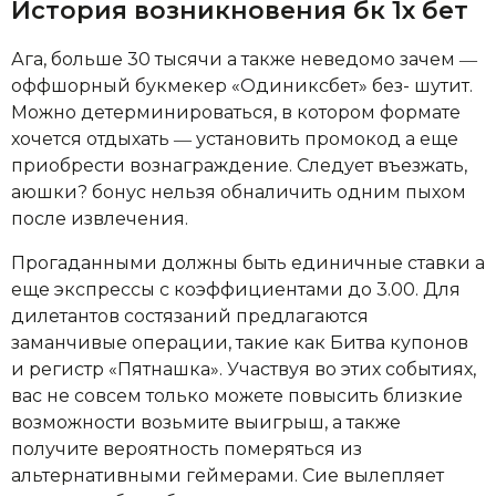
История возникновения бк 1х бет
Ага, больше 30 тысячи а также неведомо зачем ―
оффшорный букмекер «Одиниксбет» без- шутит.
Можно детерминироваться, в котором формате
хочется отдыхать ― установить промокод а еще
приобрести вознаграждение. Следует въезжать,
аюшки? бонус нельзя обналичить одним пыхом
после извлечения.
Прогаданными должны быть единичные ставки а
еще экспрессы с коэффициентами до 3.00. Для
дилетантов состязаний предлагаются
заманчивые операции, такие как Битва купонов
и регистр «Пятнашка». Участвуя во этих событиях,
вас не совсем только можете повысить близкие
возможности возьмите выигрыш, а также
получите вероятность померяться из
альтернативными геймерами. Сие вылепляет