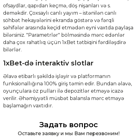
ofsaydlar, qapıdan keçmə, döş nişanları və s.
deməkdir. Çoxsaylı canlı yayım – istənilən canlı
söhbət hekayələrini ekranda göstərə və fərqli
səhifələr arasında keçid etmədən eyni vaxtda paylaşa
bilərsiniz. "Parametrlər" bölməsində mərc edənlər
daha çox rahatlıq üçün 1xBet tətbiqini fərdiləşdirə
bilərlər.
1xBet-də interaktiv slotlar
Əlavə etibarlı şəkildə işləyir və platformanın
funksionallığına 100% giriş təmin edir. Bundan əlavə,
oyunçulara öz pulları ilə depozitlər etməyə icazə
verilir. Əhəmiyyətli müsbət balansla mərc etməyə
başlamağın vaxtıdır.
Задать вопрос
Оставьте заявку и мы Вам перезвоним!