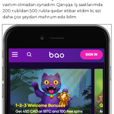
vaxtım olmadan oynadım. Qarışqa. İş saatlarımda
200 rubldan 500 rubla qədər etibar etdim ki, sizi
daha çox şeydən məhrum edə bilim.