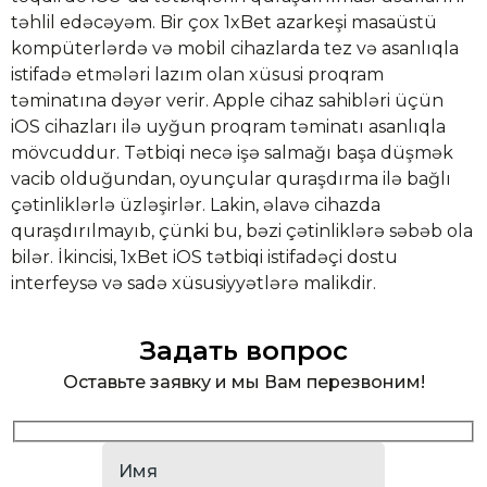
təhlil edəcəyəm. Bir çox 1xBet azarkeşi masaüstü
kompüterlərdə və mobil cihazlarda tez və asanlıqla
istifadə etmələri lazım olan xüsusi proqram
təminatına dəyər verir. Apple cihaz sahibləri üçün
iOS cihazları ilə uyğun proqram təminatı asanlıqla
mövcuddur. Tətbiqi necə işə salmağı başa düşmək
vacib olduğundan, oyunçular quraşdırma ilə bağlı
çətinliklərlə üzləşirlər. Lakin, əlavə cihazda
quraşdırılmayıb, çünki bu, bəzi çətinliklərə səbəb ola
bilər. İkincisi, 1xBet iOS tətbiqi istifadəçi dostu
interfeysə və sadə xüsusiyyətlərə malikdir.
Задать вопрос
Оставьте заявку и мы Вам перезвоним!