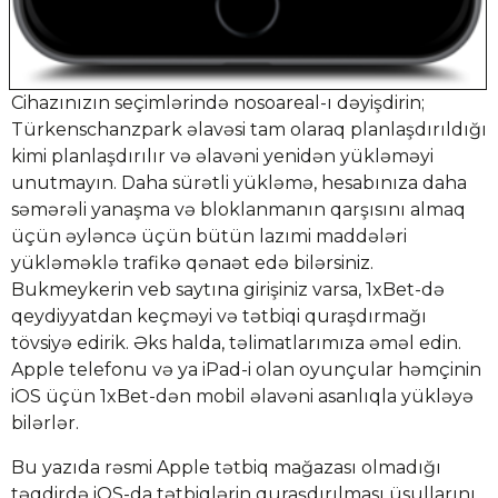
Cihazınızın seçimlərində nosoareal-ı dəyişdirin;
Türkenschanzpark əlavəsi tam olaraq planlaşdırıldığı
kimi planlaşdırılır və əlavəni yenidən yükləməyi
unutmayın. Daha sürətli yükləmə, hesabınıza daha
səmərəli yanaşma və bloklanmanın qarşısını almaq
üçün əyləncə üçün bütün lazımi maddələri
yükləməklə trafikə qənaət edə bilərsiniz.
Bukmeykerin veb saytına girişiniz varsa, 1xBet-də
qeydiyyatdan keçməyi və tətbiqi quraşdırmağı
tövsiyə edirik. Əks halda, təlimatlarımıza əməl edin.
Apple telefonu və ya iPad-i olan oyunçular həmçinin
iOS üçün 1xBet-dən mobil əlavəni asanlıqla yükləyə
bilərlər.
Bu yazıda rəsmi Apple tətbiq mağazası olmadığı
təqdirdə iOS-da tətbiqlərin quraşdırılması üsullarını