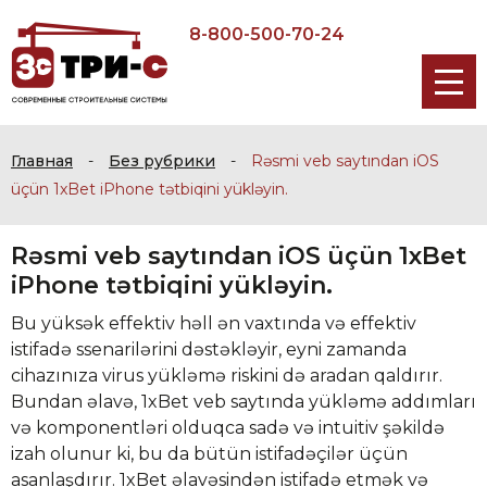
8-800-500-70-24
Главная
-
Без рубрики
-
Rəsmi veb saytından iOS
üçün 1xBet iPhone tətbiqini yükləyin.
Rəsmi veb saytından iOS üçün 1xBet
iPhone tətbiqini yükləyin.
Bu yüksək effektiv həll ən vaxtında və effektiv
istifadə ssenarilərini dəstəkləyir, eyni zamanda
cihazınıza virus yükləmə riskini də aradan qaldırır.
Bundan əlavə, 1xBet veb saytında yükləmə addımları
və komponentləri olduqca sadə və intuitiv şəkildə
izah olunur ki, bu da bütün istifadəçilər üçün
asanlaşdırır. 1xBet əlavəsindən istifadə etmək və