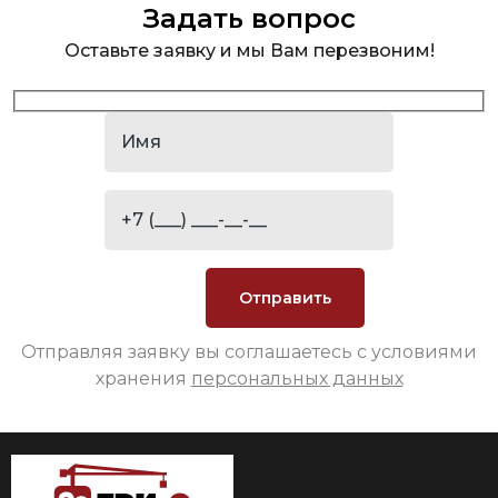
Задать вопрос
Оставьте заявку и мы Вам перезвоним!
Отправляя заявку вы соглашаетесь с условиями
хранения
персональных данных