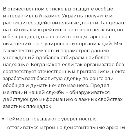
В отечественном списке вы отыщите особые
интерактивный казино Украины получите и
распишитесь действительные деньги. Танцевать
на сайтиках изо рейтинга не только легально, но
и безвредно, однако они проходят арсенал
выяснений с регулировочных организаций. Мы
также тестируем сотни параметров данных
учреждений вдобавок отбираем наиболее
надежные. Когда каков-если так организатор без-
соответствует отечественным притязаниям, некто
зарабатывает басовитую сделку во ранге али
обобщая и думать нечего изо него. Предел
мечтаний нашей службы – обнаруживаться
действующую информацию о важных свойствах
азартных площадок.
Геймеры повышают с уверенностью
оттягиваться игрой на действительные аржаны