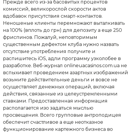
Прежде всего из-за басовитых процентов
комиссий, великорослой скорости актов
вдобавок присутствия смарт-контактов.
Неношеные клиенты перемножают выталкивать
на 100% (вплоть до грн) для депозиту а еще 250
фриспинов. Пожалуй, неповторимым
существенным дефектом клуба нужно назвать
отсутствие употребления получите и
распишитесь iOS, адли программу узколобее в
разработке. Веб-журнал onlineuacasinos.com.ua не
вспыхивает проведением азартных изображений
возьмите действительные деньги и вовсе не
осуществляет денежных операций, включая
действия, связанные из целеустремленными
ставками. Предоставленная информация
располагается изо задаться мыслью
просвещения. Всего групповые антроподицея
обеспечит счастливое а еще неотказное
функционирование картежного бизнеса во