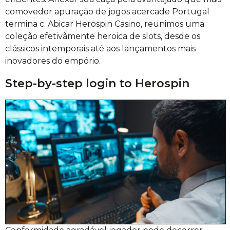
comovedor apuração de jogos acercade Portugal
termina c. Abicar Herospin Casino, reunimos uma
coleção efetivãmente heroica de slots, desde os
clássicos intemporais até aos lançamentos mais
inovadores do empório.
Step-by-step login to Herospin