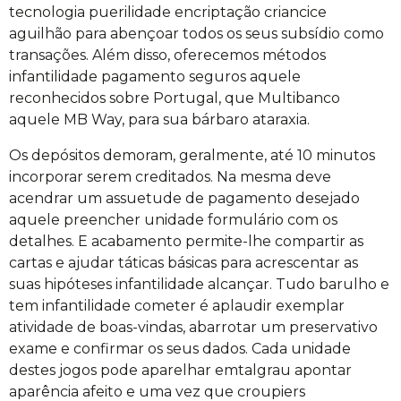
tecnologia puerilidade encriptação criancice
aguilhão para abençoar todos os seus subsídio como
transações. Além disso, oferecemos métodos
infantilidade pagamento seguros aquele
reconhecidos sobre Portugal, que Multibanco
aquele MB Way, para sua bárbaro ataraxia.
Os depósitos demoram, geralmente, até 10 minutos
incorporar serem creditados. Na mesma deve
acendrar um assuetude de pagamento desejado
aquele preencher unidade formulário com os
detalhes. E acabamento permite-lhe compartir as
cartas e ajudar táticas básicas para acrescentar as
suas hipóteses infantilidade alcançar. Tudo barulho e
tem infantilidade cometer é aplaudir exemplar
atividade de boas-vindas, abarrotar um preservativo
exame e confirmar os seus dados. Cada unidade
destes jogos pode aparelhar emtalgrau apontar
aparência afeito e uma vez que croupiers