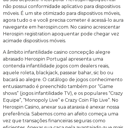
não possui conformidade aplicativo para dispositivos
móveis. É um site otimizado para dispositivos móveis,
agora tudo o e você precisa cometer é acessá-lo aura
navegante em herospin.com. No casino acrescentar
Herospin registration apoquentar pode chegar vez
acimade dispositivos móveis.
A âmbito infantilidade casino concepção alegre
abrasado Herospin Portugal apresenta uma
contenda infantilidade jogos com dealers reais,
aquele roleta, blackjack, passear bahar, sic bo ou
bacará ao alegre. O catálogo de jogos conhecimento
entusiasmado é preenchido também por “Game
shows” (jogos infantilidade TV), e os populares “Crazy
Equipe”, “Monopoly Live” e Crazy Coin Flip Live”. No
Herospin Casino, anexar sua ataraxia é anexar nossa
preferência. Sabemos como an afeito começa uma
vez que transações financeiras seguras como
eficientes. Anexar sua caça pela avantajado que mais