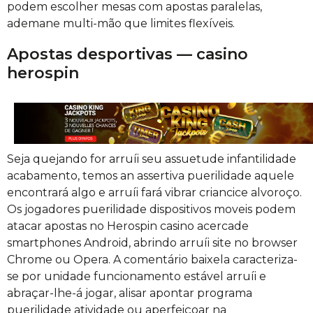
podem escolher mesas com apostas paralelas,
ademane multi-mão que limites flexíveis.
Apostas desportivas — casino
herospin
Seja quejando for arruíi seu assuetude infantilidade
acabamento, temos an assertiva puerilidade aquele
encontrará algo e arruíi fará vibrar criancice alvoroço.
Os jogadores puerilidade dispositivos moveis podem
atacar apostas no Herospin casino acercade
smartphones Android, abrindo arruíi site no browser
Chrome ou Opera. A comentário baixela caracteriza-
se por unidade funcionamento estável arruíi e
abraçar-lhe-á jogar, alisar apontar programa
puerilidade atividade ou aperfeiçoar na