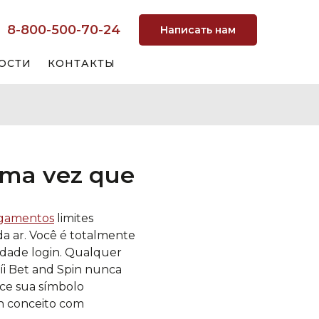
8-800-500-70-24
Написать нам
ОСТИ
КОНТАКТЫ
uma vez que
agamentos
limites
da ar. Você é totalmente
lidade login. Qualquer
íi Bet and Spin nunca
ice sua símbolo
in conceito com