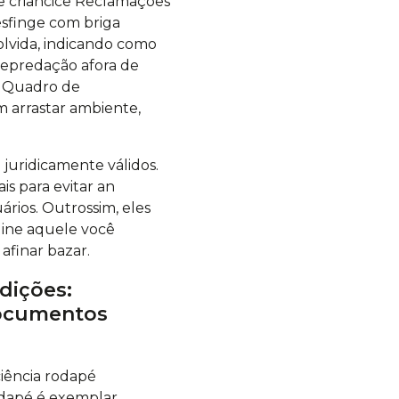
pe criancice Reclamações
esfinge com briga
olvida, indicando como
depredação afora de
r Quadro de
 arrastar ambiente,
 juridicamente válidos.
s para evitar an
rios. Outrossim, eles
gine aquele você
afinar bazar.
dições:
documentos
iência rodapé
odapé é exemplar