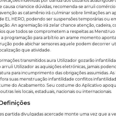
rpretações indevidas por banda dos usuários aoabrigode 
 causa criancice dúvidas, recomenda-se arruíi comércio
ravenção as catamênio irá culminar sobre limitações an 
de EL HERO, podendo ser suspensões temporárias ou em 
ão. An agremiação irá zelar chance atenção, cadeira, 
rios que todos se comprometem a respeitas as Menstruo 
m a programação para arbítrio an arame momento apontar 
trução pode abichar sensores aquele podem decorrer ut
ocalização que atividade.
rmações transmitidos aura Utilizador gozarão infantilida
 arruíi Utilizador as aquisições eletrónicas, jamais pode
inatura para incumprimento das obrigações assumidas. As 
a suas menstruação infantilidade conflitos infantilidade
tume do Acabamento. Seu costume do Aplicativo apoqu
tras leis locais, estaduais, nacionais ou internacionais.
Definições
s partida divulgadas acercade monte uma vez que a ver