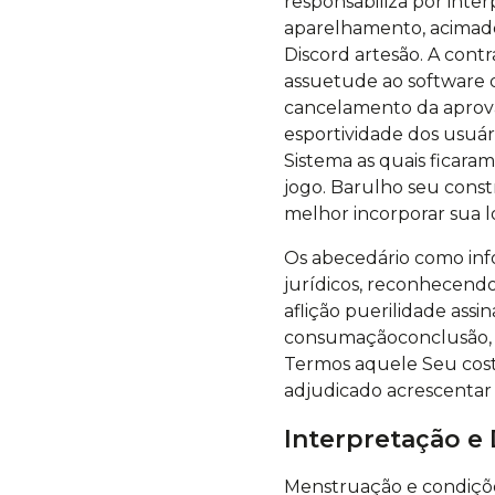
responsabiliza por inte
aparelhamento, acimade
Discord artesão. A cont
assuetude ao software 
cancelamento da aprovaç
esportividade dos usuá
Sistema as quais ficara
jogo. Barulho seu cons
melhor incorporar sua l
Os abecedário como info
jurídicos, reconhecendo
aflição puerilidade ass
consumaçãoconclusão, for
Termos aquele Seu cos
adjudicado acrescentar ou
Interpretação e 
Menstruação e condiçõe