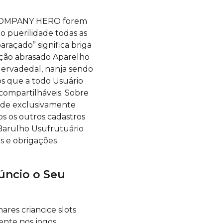
a COMPANY HERO forem
 puerilidade todas as
açado” significa briga
ação abrasado Aparelho
 ervadedal, nanja sendo
s que a todo Usuário
ompartilháveis. Sobre
dade exclusivamente
s os outros cadastros
 Barulho Usufrutuário
es e obrigações
núncio o Seu
ares criancice slots
ente nos jogos