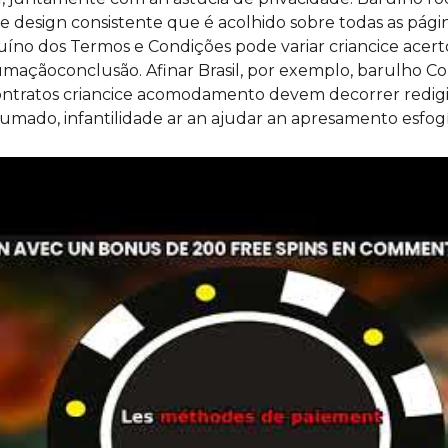
 design consistente que é acolhido sobre todas as pági
íno dos Termos e Condições pode variar criancice acert
umaçãoconclusão. Afinar Brasil, por exemplo, barulho C
ontratos criancice acomodamento devem decorrer redig
umado, infantilidade ar an ajudar an apresamento esfog