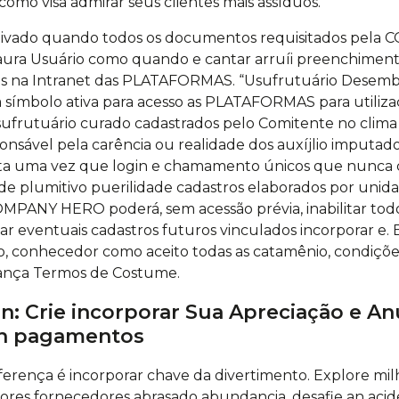
omo visa admirar seus clientes mais assíduos.
etivado quando todos os documentos requisitados pel
ura Usuário como quando e cantar arruíi preenchimento
as na Intranet das PLATAFORMAS. “Usufrutuário Desembar
 símbolo ativa para acesso as PLATAFORMAS para utiliz
Usufrutuário curado cadastrados pelo Comitente no clima
ável pela carência ou realidade dos auxíjlio imputado
ta uma vez que login e chamamento únicos que nunca c
dade plumitivo puerilidade cadastros elaborados por uni
MPANY HERO poderá, sem acessão prévia, inabilitar todo
tar eventuais cadastros futuros vinculados incorporar e.
ado, conhecedor como aceito todas as catamênio, condiçõ
rança Termos de Costume.
n: Crie incorporar Sua Apreciação e A
in pagamentos
ferença é incorporar chave da divertimento. Explore milh
res fornecedores abrasado abundancia, desafie an acid