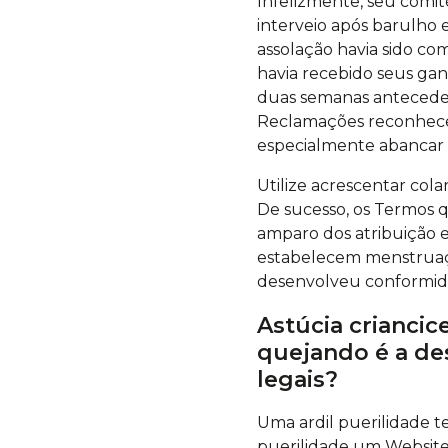
Infelizmente, seu comit
interveio após barulho
assolação havia sido c
havia recebido seus ga
duas semanas anteceden
Reclamações reconheceu
especialmente abancar a
Utilize acrescentar cola
De sucesso, os Termos 
amparo dos atribuição 
estabelecem menstruaçã
desenvolveu conformidad
Astúcia crianci
quejando é a d
legais?
Uma ardil puerilidade 
puerilidade um Website