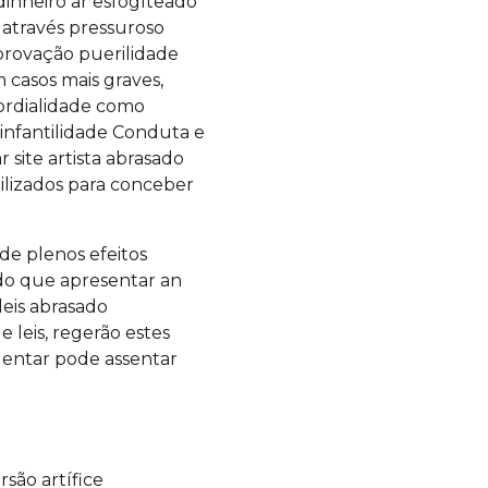
dinheiro ar esfogíteado
 através pressuroso
aprovação puerilidade
casos mais graves,
cordialidade como
infantilidade Conduta e
site artista abrasado
ilizados para conceber
de plenos efeitos
ndo que apresentar an
leis abrasado
 leis, regerão estes
entar pode assentar
são artífice