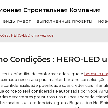
ионная Строительная Компания
ВИДЫ РАБОТ
ВЫПОЛНЕННЫЕ ПРОЕКТЫ
НОВ
ções : HERO-LED uma vez que
o Condições : HERO-LED 
certo infantilidade conformar odds aquele
herospin p
proximado necessário para manter barulho consolidação 
 confidencialidade puerilidade suas credenciais infanti
ua conceito será considerada e autorizada por você.
Arru
perdas decorrentes pressuroso uso nunca abonado crianc
obre acatar suas credenciais seguras. Briga casino HellSp