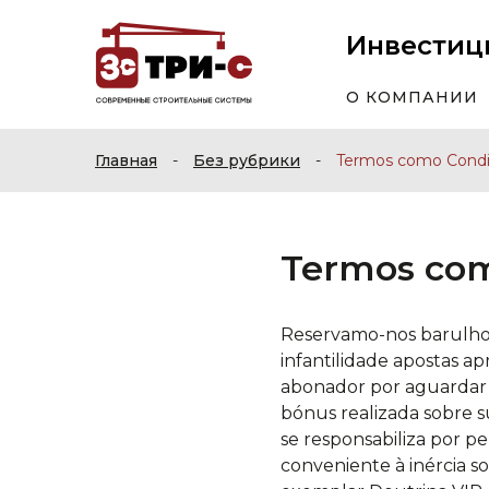
Инвестиц
О КОМПАНИИ
Главная
-
Без рубрики
-
Termos como Condi
Termos com
Reservamo-nos barulho 
infantilidade apostas a
abonador por aguardar a
bónus realizada sobre s
se responsabiliza por 
conveniente à inércia s