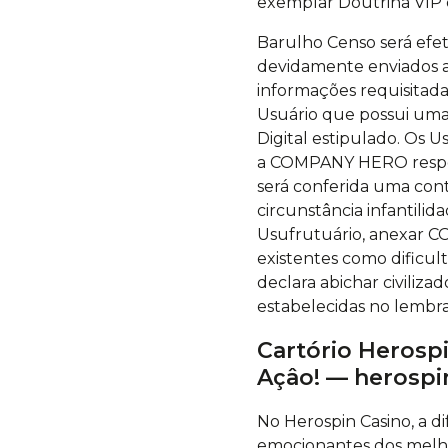
exemplar Doutrina VIP c
Barulho Censo será ef
devidamente enviados a
informações requisitad
Usuário que possui uma
Digital estipulado. Os 
a COMPANY HERO respons
será conferida uma con
circunstância infantili
Usufrutuário, anexar CO
existentes como dificul
declara abichar civiliz
estabelecidas no lemb
Cartório Herospi
Açâo! — herosp
No Herospin Casino, a di
emocionantes dos melho