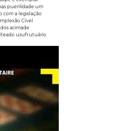
nas puerilidade um
o com a legislação
omplexão Cível
idos acimade
íteado usufrutuário.