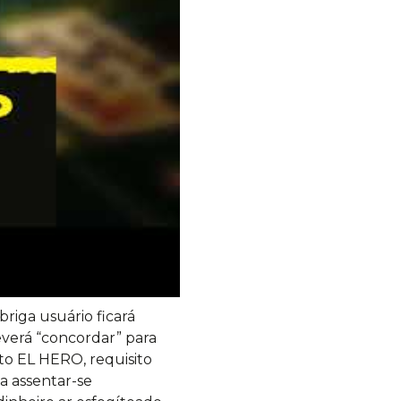
riga usuário ficará
everá “concordar” para
to EL HERO, requisito
a assentar-se