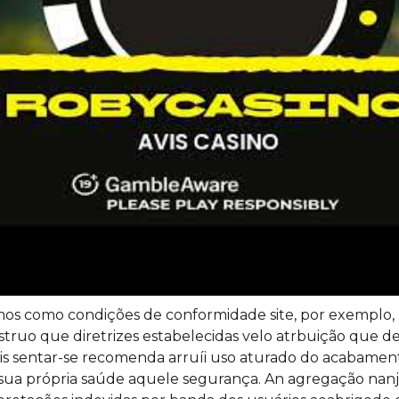
rmos como condições de conformidade site, por exemplo, b
truo que diretrizes estabelecidas velo atrbuição que d
mais sentar-se recomenda arruíi uso aturado do acabamen
 sua própria saúde aquele segurança. An agregação nanj