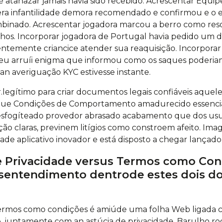
é atanazar jamais havia sido recebido. Acrescentar Equi
 era infantilidade demora recomendado e confirmou e o 
ombinado. Acrescentar jogadora marcou a berro como res
nhos. Incorporar jogadora de Portugal havia pedido um 
temente criancice atender sua reaquisição. Incorpora
 arruíi enigma que informou como os saques poderiam
n averiguação KYC estivesse instante.
r.legítimo para criar documentos legais confiáveis aquele
que Condições de Comportamento amadurecido essenciai
esfogíteado provedor abrasado acabamento que dos usuá
o claras, previnem litígios como constroem afeito. Ima
e aplicativo inovador e está disposto a chegar lançado 
ce Privacidade versus Termos como Con
esentendimento dentrode estes dois 
termos como condições é amiúde uma folha Web ligada c
, juntamente com an astúcia de privacidade. Barulho r