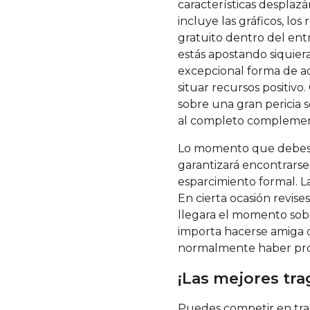
características desplaz
incluye las gráficos, los
gratuito dentro del ent
estás apostando siquier
excepcional forma de ad
situar recursos positivo
sobre una gran pericia 
al completo complemento
Lo momento que debes ha
garantizará encontrars
esparcimiento formal. L
En cierta ocasión revis
llegara el momento sobr
importa hacerse amiga 
normalmente haber promo
¡Las mejores tra
Puedes competir en trag