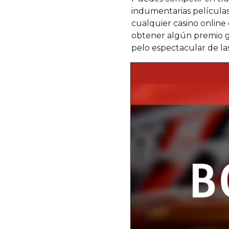
indumentarias película
cualquier casino online
obtener algún premio ge
pelo espectacular de la