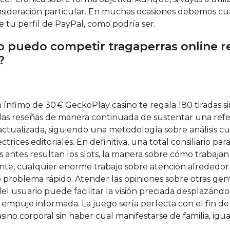
nsideración particular. En muchas ocasiones debemos cua
e tu perfil de PayPal, como podrí­a ser.
 puedo competir tragaperras online r
?
 ínfimo de 30 € GeckoPlay casino te regala 180 tiradas s
as reseñas de manera continuada de sustentar una refere
actualizada, siguiendo una metodología sobre análisis cu
ectrices editoriales. En definitiva, una total consiliario 
 antes resultan los slots, la manera sobre cómo trabajan 
nte, cualquier enorme trabajo sobre atención alrededor 
o problema rápido. Atender las opiniones sobre otras gent
l usuario puede facilitar la visión preciada desplazándol
a empuje informada. La juego serí­a perfecta con el fin 
ino corporal sin haber cual manifestarse de familia, igu