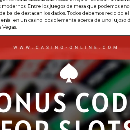
s modernos. Entre los juegos de mesa que podemos enc
 de balde destacan los dados. Todos debemos recibido e
nial en un casino, posiblemente acerca de uno lujoso d
s Vegas.