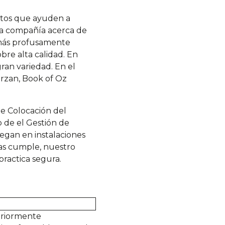
ntos que ayuden a
ra compañía acerca de
 más profusamente
re alta calidad. En
gran variedad. En el
arzan, Book of Oz
e Colocación del
o de el Gestión de
pegan en instalaciones
las cumple, nuestro
practica segura.
eriormente