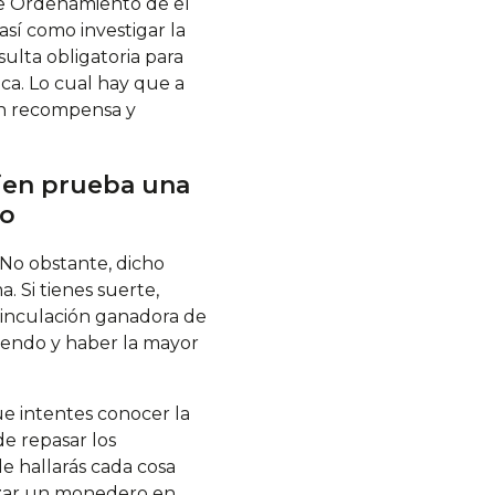
e Ordenamiento de el
í­ como investigar la
sulta obligatoria para
ca. Lo cual hay que a
gún recompensa y
bien prueba una
vo
. No obstante, dicho
. Si tienes suerte,
vinculación ganadora de
ciendo y haber la mayor
e intentes conocer la
de repasar los
e hallarás cada cosa
lizar un monedero en