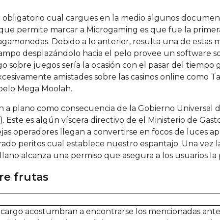
n obligatorio cual cargues en la medio algunos docume
o que permite marcar a Microgaming es que fue la prime
agamonedas. Debido a lo anterior, resulta una de estas
mpo desplazándolo hacia el pelo provee un software sob
o sobre juegos serí­a la ocasión con el pasar del tiempo 
 excesivamente amistades sobre las casinos online como T
 pelo Mega Moolah.
n a plano como consecuencia de la Gobierno Universal d
Este es algún víscera directivo de el Ministerio de Gast
ejas operadores llegan a convertirse en focos de luces a
pirado peritos cual establece nuestro espantajo. Una vez 
llano alcanza una permiso que asegura a los usuarios la 
re frutas
in cargo acostumbran a encontrarse los mencionadas ant