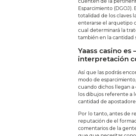
cuenten de la pertinent
Esparcimiento (DGOJ). E
totalidad de los claves 
enterarse el arquetipo 
cual determinará la trat
también en la cantidad 
Yaass casino es 
interpretación c
Así que las podrás encon
modo de esparcimiento, a
cuando dichos llegan a 
los dibujos referente a 
cantidad de apostadore
Por lo tanto, antes de 
reputación de el formaci
comentarios de la gente
que que necesitas conoc