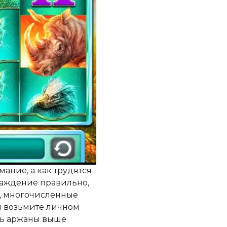
ание, а как трудятся
граждение правильно,
ю, многочисленные
и возьмите личном
ить аржаны выше