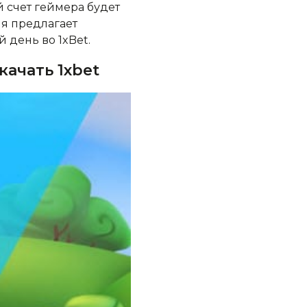
й счет геймера будет
я предлагает
 день во 1xBet.
ачать 1xbet