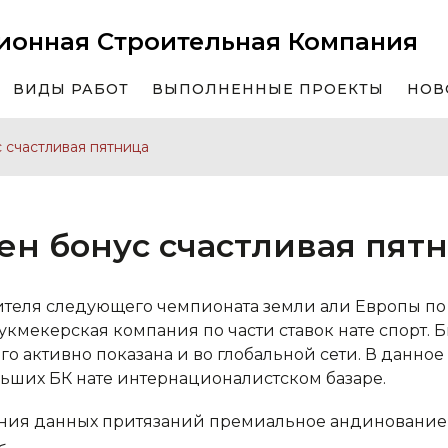
ионная Строительная Компания
ВИДЫ РАБОТ
ВЫПОЛНЕННЫЕ ПРОЕКТЫ
НОВ
с счастливая пятница
ен бонус счастливая пят
ителя следующего чемпионата земли али Европы по ч
кмекерская компания по части ставок нате спорт. 
2-го активно показана и во глобальной сети.
В данное
ьших БК нате интернационалистском базаре.
ения данных притязаний премиальное андинование