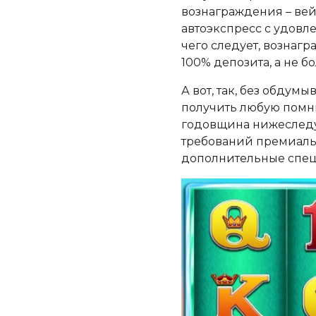
вознаграждения – ве
автоэкспресс с удовл
чего следует, вознаг
100% депозита, а не 
А вот, так, без обдум
получить любую помн
годовщина нижеследу
требований премиальн
дополнительные спе