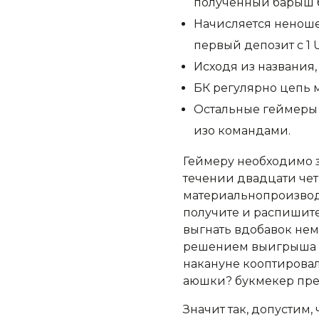
полученный барыш б
Начисляется ненош
первый депозит с 1 
Исходя из названия,
БК регулярно цепь 
Остальные геймеры н
изо командами.
Геймеру необходимо з
течении двадцати чет
материальнопроизвод
получите и распишите
выгнать вдобавок нем
решением выигрыша п
накануне кооптировал 
аюшки? букмекер пре
Значит так, допустим,