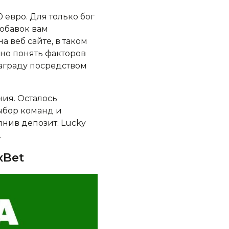
 евро. Для только бог
добавок вам
 веб сайте, в таком
жно понять факторов
награду посредством
ния. Осталось
ыбор команд и
лнив депозит. Lucky
.
xBet