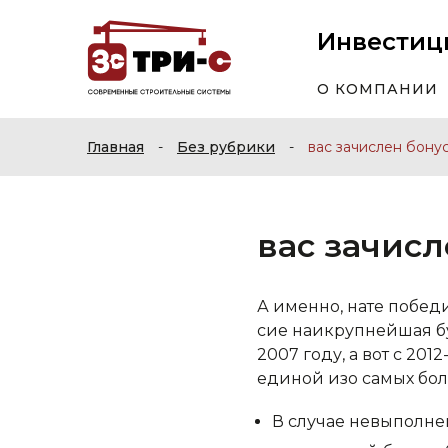
Инвестиц
О КОМПАНИИ
Главная
-
Без рубрики
-
вас зачислен бону
вас зачисл
А именно, нате побед
сие наикрупнейшая бу
2007 году, а вот с 201
единой изо самых бол
В случае невыполн