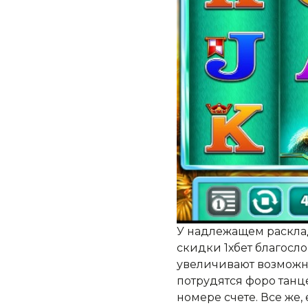
У надлежащем расклад
скидки 1хбет благосл
увеличивают возможн
потрудятся форо танц
номере счете. Все же