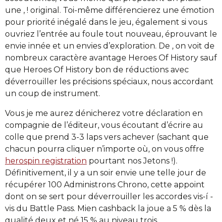
une , ! original. Toi-même différencierez une émotion
pour priorité inégalé dans le jeu, également si vous
ouvriez l’entrée au foule tout nouveau, éprouvant le
envie innée et un envies d’exploration.
De , on voit de
nombreux caractère avantage Heroes Of History sauf
que Heroes Of History bon de réductions avec
déverrouiller les précisions spéciaux, nous accordant
un coup de instrument.
Vous je me aurez dénicherez votre déclaration en
compagnie de l’éditeur, vous écoutant d’écrire au
colle que prend 3-3 laps vers achever (sachant que
chacun pourra cliquer n’importe où, on vous offre
herospin registration
pourtant nos Jetons !).
Définitivement, il y a un soir envie une telle jour de
récupérer 100 Administrons Chrono, cette appoint
dont on se sert pour déverrouiller les accordes vis-í -
vis du Battle Pass. Mien cashback la joue a 5 % dès la
qualité deux et né 15 % au niveau trois.