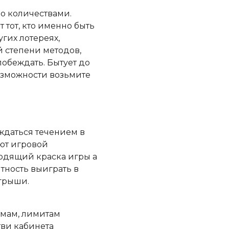
зо количествами.
 тот, кто именно быть
гих лотереях,
й степени методов,
обеждать. Бытует до
озможности возьмите
ждаться течением в
ют игровой
одящий краска игры а
тность выиграть в
игрыши.
тмам, лимитам
тви кабинета