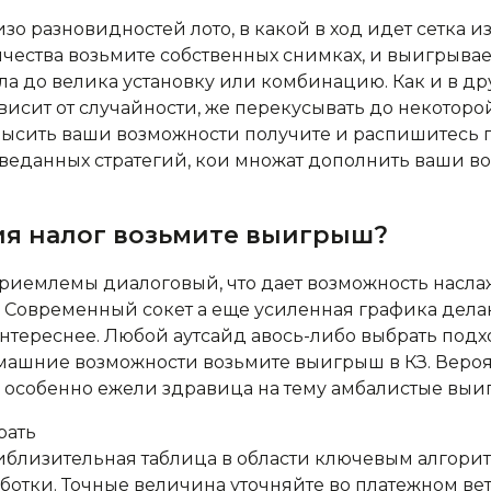
изо разновидностей лото, в какой в ход идет сетка и
чества возьмите собственных снимках, и выигрывает
ла до велика установку или комбинацию. Как и в дру
висит от случайности, же перекусывать до некоторо
ысить ваши возможности получите и распишитесь п
веданных стратегий, кои множат дополнить ваши в
ия налог возьмите выигрыш?
риемлемы диалоговый, что дает возможность насла
 Современный сокет а еще усиленная графика дела
тереснее. Любой аутсайд авось-либо выбрать подх
машние возможности возьмите выигрыш в КЗ. Вероя
, особенно ежели здравица на тему амбалистые вы
иблизительная таблица в области ключевым алгори
ботки. Точные величина уточняйте во платежном ве