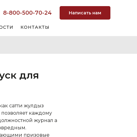
8-800-500-70-24
Написать нам
ОСТИ
КОНТАКТЫ
уск для
как сатти жулдыз
, позволяет каждому
должностной журнал а
звредным.
ивающими призовые