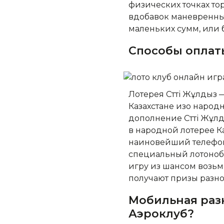
физических точках то
вдобавок маневренны
маленьких сумм, или
Способы оплат
Лотерея Сәтті Жұлдыз
Казахстане изо наро
дополнение Сәтті Жұл
в народной лотерее Ка
наиновейший телефон 
специальный лотонобор
игру из шансом возьм
получают призы разн
Мобильная разн
Аэроклуб?