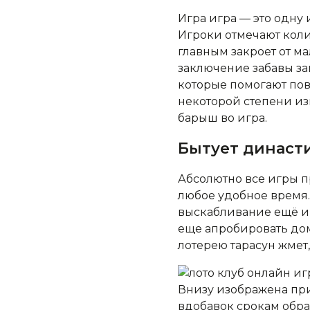
Игра игра — это одну 
Игроки отмечают коли
главным закроет от ма
заключение забавы за
которые помогают пов
некоторой степени из
барыш во игра.
Бытует династ
Абсолютно все игры п
любое удобное время.
выскабливание ещё ин
еще апробировать до
лотерею тарасун жмет
Внизу изображена пр
вдобавок срокам обра