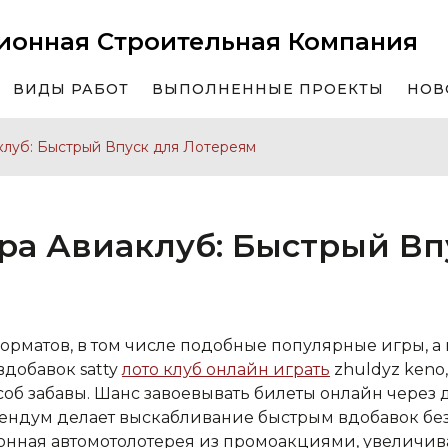
ионная Строительная Компания
ВИДЫ РАБОТ
ВЫПОЛНЕННЫЕ ПРОЕКТЫ
НОВ
клуб: Быстрый Впуск для Лотереям
гра Авиаклуб: Быстрый Вп
рматов, в том числе подобные популярные игры, а 
вдобавок satty
лото клуб онлайн играть
zhuldyz keno
об забавы. Шанс завоевывать билеты онлайн через 
ендум делает выскабливание быстрым вдобавок бе
онная автомотолотерея из промоакциями, увелич