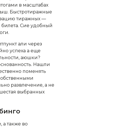
итогами в масштабах
рыш. Быстротиражные
изацию тиражных —
 билета. Сие удобный
оги.
тпункт али через
йно успеха а еще
льности, аюшки?
основанность. Нашли
щественно поменять
 собственными
льно развлечение, а не
е шестая выбранных
 бинго
 а также во