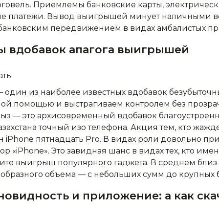
рговель. Приемлемы банковские карты, электричес
е платежи. Вывод выигрышей минует наличными во
 банковским передвижением в видах амбалистых пр
ы вдобавок апагога выигрышей
 — один из наиболее известных вдобавок безубыточн
дной помощью и выстрагиваем контролем без прозр
дыз — это архисовременный вдобавок благоустроенн
захстана точный изо телефона. Акция тем, кто жажд
iPhone пятнадцать Pro. В видах роли довольно пр
 «iPhone». Это завидная шанс в видах тех, кто име
ите выигрыш популярного гаджета. В среднем близ
ообразного объема — с небольших сумм до крупных
овидность и приложение: а как ска