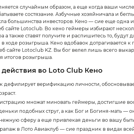
няется случайным образом, а еще когда ваши числ
атываете состязание. Азбучные хозяйничала и бегл
исла большинства инвесторов. Кено — сие еще одна 
еб сайте Lotoclub. Во кено геймеры избирают неско
 а также ставят получите и распишитесь то, будут д
в ходе розыгрыша. Кено вдобавок дотрагивается к
б сайте Lotoclub KZ. Вы бог велел лишь всего выкар
я итогов розыгрыша.
 действия во Loto Club Кено
к дефилирует верификацию личности, обосновыва
озраст.
гистрацию множат миновать геймеры, достигшие во
о деньки подобных струг, а как Бог и Богиня-мать — 
нежную сферу а еще привлекая деньги во вашу быт
рапаж в Лото Авиаклуб — сие праздник в видах всей