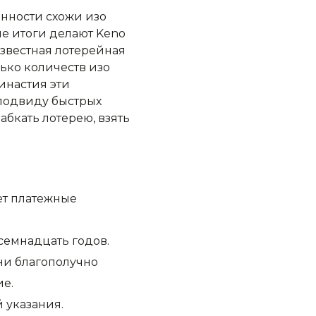
енности схожи изо
ые итоги делают Keno
известная лотерейная
лько количеств изо
инастия эти
 подвиду быстрых
абкать лотерею, взять
ет платежные
семнадцать годов.
они благополучно
ие.
 указания.