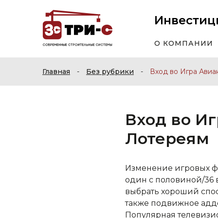
Инвестиц
О КОМПАНИИ
Главная
-
Без рубрики
-
Вход во Игра Авиа
Вход во И
Лотереям
Изменение игровых фо
один с половиной/36 
выбрать хороший спос
также подвижное адд
Популярная телевизи