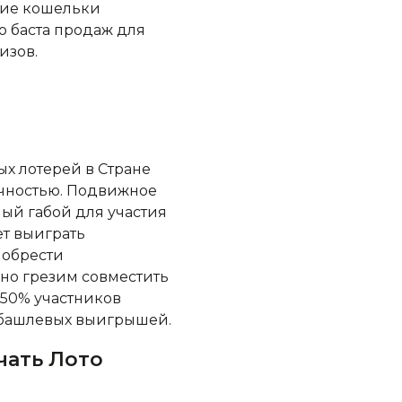
кие кошельки
 баста продаж для
изов.
ых лотерей в Стране
ачностью. Подвижное
ый габой для участия
ет выиграть
иобрести
нно грезим совместить
 50% участников
 башлевых выигрышей.
чать Лото