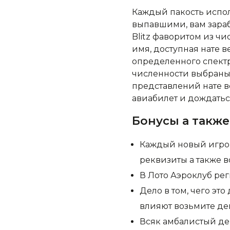
Каждый пакость испол
выпавшими, вам зараб
Blitz фаворитом из ч
имя, доступная нате в
определенного спектра
численности выбраны 
представлений нате ве
авиабилет и дождатьс
Бонусы а также
Каждый новый игро
реквизиты а также в
В Лото Аэроклуб ре
Дело в том, чего эт
влияют возьмите де
Всяк амбалистый де