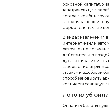
основной капитал.
Уча
телетрансляции, зар
лотереи комбинируют
заподляна вершит спу
формат для тех, кто в
В видах извлечения в
интернет, ежели авто
разрушение получения
действительно воздей
дурака никаких испыт
завершение игры. Все
ставками вдобавок бац
способ заковырять ар
количеств совпадут и
Лото клуб онлай
Оплатить билеты нужн