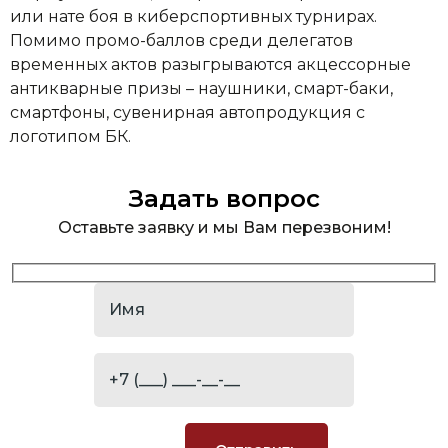
или нате боя в киберспортивных турнирах.
Помимо промо-баллов среди делегатов
временных актов разыгрываются акцессорные
антикварные призы – наушники, смарт-баки,
смартфоны, сувенирная автопродукция с
логотипом БК.
Задать вопрос
Оставьте заявку и мы Вам перезвоним!