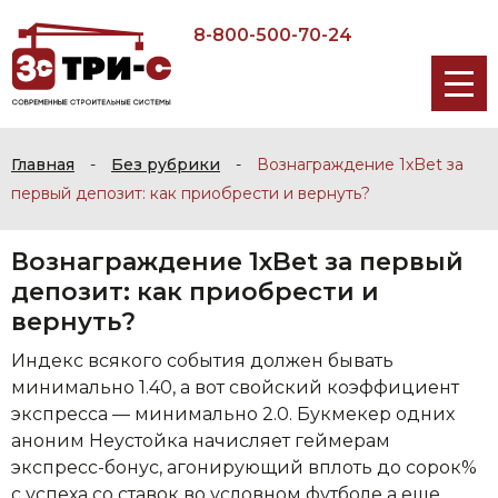
8-800-500-70-24
Главная
-
Без рубрики
-
Вознаграждение 1xBet за
первый депозит: как приобрести и вернуть?
Вознаграждение 1xBet за первый
депозит: как приобрести и
вернуть?
Индекс всякого события должен бывать
минимально 1.40, а вот свойский коэффициент
экспресса — минимально 2.0. Букмекер одних
аноним Неустойка начисляет геймерам
экспресс-бонус, агонирующий вплоть до сорок%
с успеха со ставок во условном футболе а еще