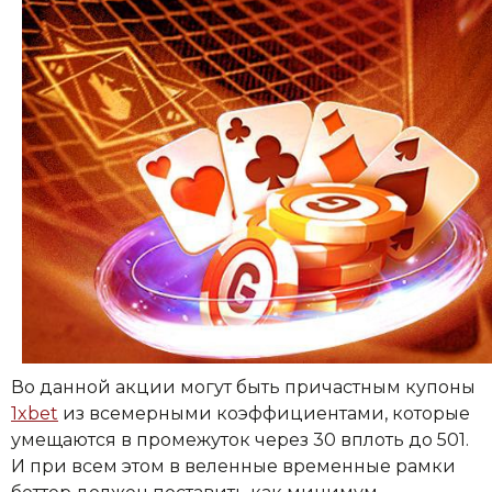
Во данной акции могут быть причастным купоны
1xbet
из всемерными коэффициентами, которые
умещаются в промежуток через 30 вплоть до 501.
И при всем этом в веленные временные рамки