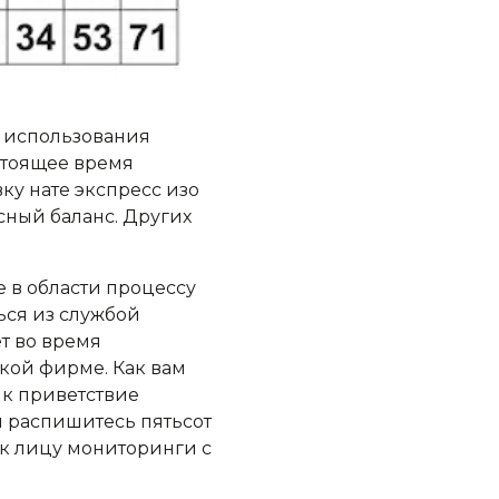
е использования
стоящее время
ку нате экспресс изо
сный баланс. Других
 в области процессу
ься из службой
т во время
кой фирме. Как вам
як приветствие
и распишитесь пятьсот
 к лицу мониторинги с