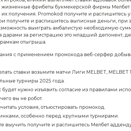
 жизненные фрибеты букмекерской фирмы Мелбет в
 их получения. Promokod получите и распишитесь 
ри получите и распишитесь выписные деньги, при 
озможность выиграть амбалистую необходимую сумм
з дарами за регистрацию это младший депонент, д
рамкам отыгрыша.
вания с применением промокода веб-серфер добыв
ать ставки возьмите матчи Лиги MELBET, MELBET 1 
ьные турниры 2025 года.
с будет нужно изъявить согласие из правилами исп
чего вы не робот.
читать условия, отъюстировать промокод.
инками, особенно перед крупными турнирами.
е выучить получите и распишитесь Мелбет адденд