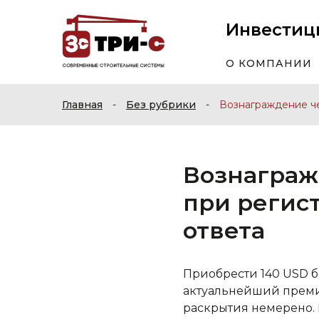
Инвестиц
О КОМПАНИИ
Главная
-
Без рубрики
-
Вознаграждение че
Вознаграж
при регис
ответа
Приобрести 140 USD 
актуальнейший премиа
раскрытия немерено.