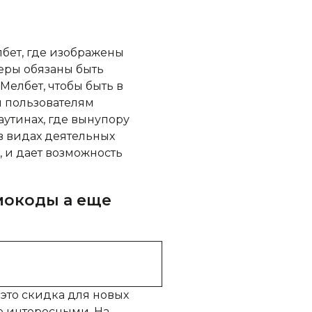
лбет, где изображены
еры обязаны быть
елбет, чтобы быть в
м пользователям
утинах, где вынупору
в видах деятельных
 и дает возможность
омокоды а еще
 это скидка для новых
е интересными. На