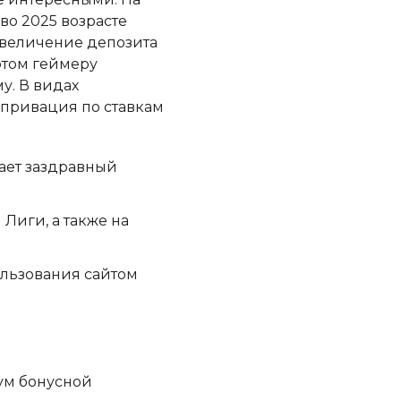
о 2025 возрасте
увеличение депозита
этом геймеру
у. В видах
епривация по ставкам
ает заздравный
Лиги, а также на
ользования сайтом
ум бонусной