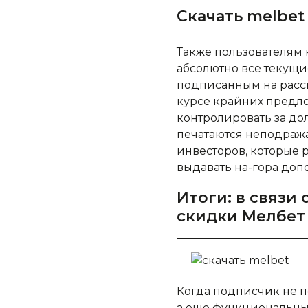
Скачать melbet
Также пользователям 
абсолютно все текущ
подписанным на рассы
курсе крайних предл
контролировать за до
печатаются неподража
инвесторов, которые 
выдавать на-гора доп
Итоги: в связи
скидки Мелбет 
Когда подписчик не по
а еще функциональных