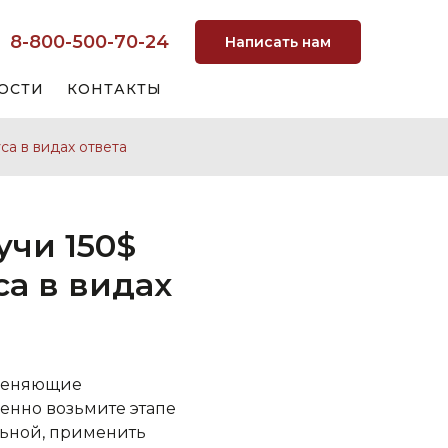
8-800-500-70-24
Написать нам
ОСТИ
КОНТАКТЫ
а в видах ответа
учи 150$
а в видах
именяющие
енно возьмите этапе
льной, применить