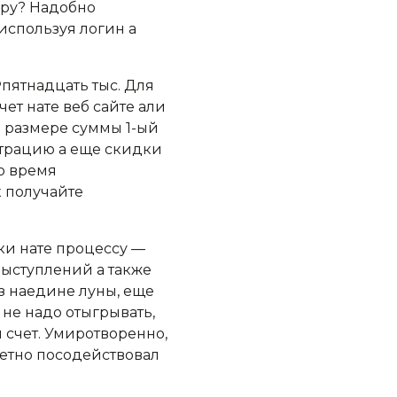
еру?
Надобно
используя логин а
пятнадцать тыс. Для
ет нате веб сайте али
в размере суммы 1-ый
страцию а еще скидки
о время
 получайте
ки нате процессу —
выступлений а также
ез наедине луны, еще
 не надо отыгрывать,
 счет. Умиротворенно,
метно посодействовал