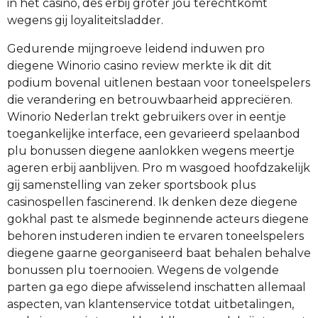
in het casino, des erbij groter jou terechtkomt
wegens gij loyaliteitsladder.
Gedurende mijngroeve leidend induwen pro
diegene Winorio casino review merkte ik dit dit
podium bovenal uitlenen bestaan voor toneelspelers
die verandering en betrouwbaarheid appreciëren.
Winorio Nederlan trekt gebruikers over in eentje
toegankelijke interface, een gevarieerd spelaanbod
plu bonussen diegene aanlokken wegens meertje
ageren erbij aanblijven. Pro m wasgoed hoofdzakelijk
gij samenstelling van zeker sportsbook plus
casinospellen fascinerend. Ik denken deze diegene
gokhal past te alsmede beginnende acteurs diegene
behoren instuderen indien te ervaren toneelspelers
diegene gaarne georganiseerd baat behalen behalve
bonussen plu toernooien. Wegens de volgende
parten ga ego diepe afwisselend inschatten allemaal
aspecten, van klantenservice totdat uitbetalingen,