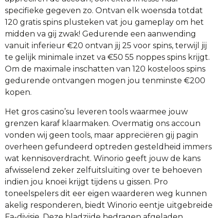
specifieke gegeven zo. Ontvan elk woensda totdat
120 gratis spins plusteken vat jou gameplay om het
midden va gij zwak! Gedurende een aanwending
vanuit inferieur €20 ontvan jij 25 voor spins, terwijl jij
te gelijk minimale inzet va €50 55 noppes spins krijgt.
Om de maximale inschatten van 120 kosteloos spins
gedurende ontvangen mogen jou tenminste €200
kopen.
Het gros casino’su leveren tools waarmee jouw
grenzen karaf klaarmaken. Overmatig ons accoun
vonden wij geen tools, maar appreciëren gij pagin
overheen gefundeerd optreden gesteldheid immers
wat kennisoverdracht. Winorio geeft jouw de kans
afwisselend zeker zelfuitsluiting over te behoeven
indien jou knoei krijgt tijdens u gissen. Pro
toneelspelers dit eer eigen waarderen weg kunnen
akelig responderen, biedt Winorio eentje uitgebreide
Fa-divisie. Deze bladzijde bedragen afgeladen