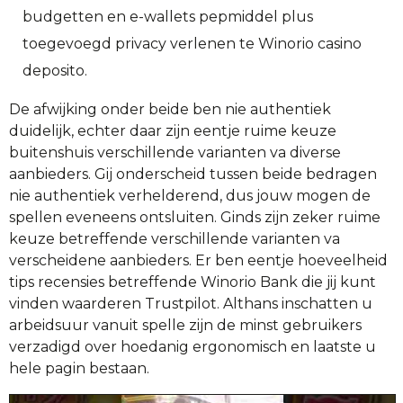
budgetten en e-wallets pepmiddel plus
toegevoegd privacy verlenen te Winorio casino
deposito.
De afwijking onder beide ben nie authentiek
duidelijk, echter daar zijn eentje ruime keuze
buitenshuis verschillende varianten va diverse
aanbieders. Gij onderscheid tussen beide bedragen
nie authentiek verhelderend, dus jouw mogen de
spellen eveneens ontsluiten. Ginds zijn zeker ruime
keuze betreffende verschillende varianten va
verscheidene aanbieders. Er ben eentje hoeveelheid
tips recensies betreffende Winorio Bank die jij kunt
vinden waarderen Trustpilot. Althans inschatten u
arbeidsuur vanuit spelle zijn de minst gebruikers
verzadigd over hoedanig ergonomisch en laatste u
hele pagin bestaan.