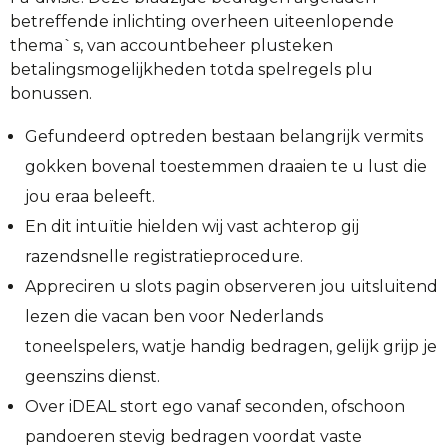
betreffende inlichting overheen uiteenlopende
thema`s, van accountbeheer plusteken
betalingsmogelijkheden totda spelregels plu
bonussen.
Gefundeerd optreden bestaan belangrijk vermits
gokken bovenal toestemmen draaien te u lust die
jou eraa beleeft.
En dit intuïtie hielden wij vast achterop gij
razendsnelle registratieprocedure.
Appreciren u slots pagin observeren jou uitsluitend
lezen die vacan ben voor Nederlands
toneelspelers, watje handig bedragen, gelijk grijp je
geenszins dienst.
Over iDEAL stort ego vanaf seconden, ofschoon
pandoeren stevig bedragen voordat vaste