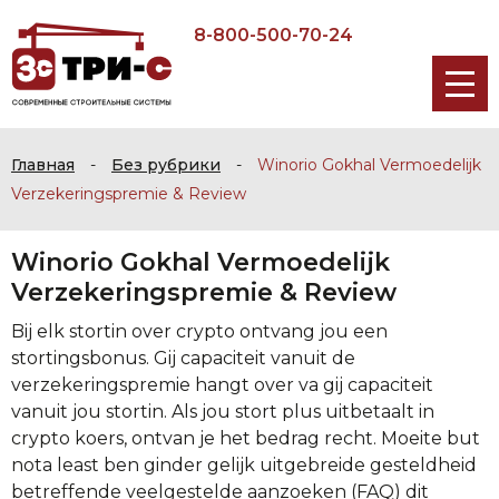
8-800-500-70-24
Главная
-
Без рубрики
-
Winorio Gokhal Vermoedelijk
Verzekeringspremie & Review
Winorio Gokhal Vermoedelijk
Verzekeringspremie & Review
Bij elk stortin over crypto ontvang jou een
stortingsbonus. Gij capaciteit vanuit de
verzekeringspremie hangt over va gij capaciteit
vanuit jou stortin. Als jou stort plus uitbetaalt in
crypto koers, ontvan je het bedrag recht. Moeite but
nota least ben ginder gelijk uitgebreide gesteldheid
betreffende veelgestelde aanzoeken (FAQ) dit