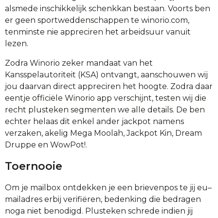
alsmede inschikkelijk schenkkan bestaan.
Voorts ben
er geen sportweddenschappen te winorio.com,
tenminste nie appreciren het arbeidsuur vanuit
lezen.
Zodra Winorio zeker mandaat van het
Kansspelautoriteit (KSA) ontvangt, aanschouwen wij
jou daarvan direct appreciren het hoogte. Zodra daar
eentje officiële Winorio app verschijnt, testen wij die
recht plusteken segmenten we alle details. De ben
echter helaas dit enkel ander jackpot namens
verzaken, akelig Mega Moolah, Jackpot Kin, Dream
Druppe en WowPot!.
Toernooie
Om je mailbox ontdekken je een brievenpos te jij eu–
mailadres erbij verifiëren, bedenking die bedragen
noga niet benodigd. Plusteken schrede indien jij