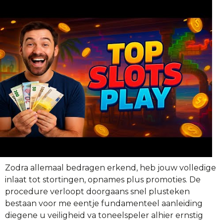
Zodra allemaal bedragen erkend, heb jouw volledige
inlaat tot stortingen, opnames plus promoties. De
procedure verloopt doorgaans snel plusteken
bestaan voor me eentje fundamenteel aanleiding
diegene u veiligheid va toneelspeler alhier ernstig