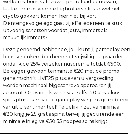
welkomstbonus als zowel pro reload bonussen,
leuke promos voor de highrollers plus zowel het
crypto gokkers komen hier niet bij kort!
Dientengevolge ego gaat zij effe iedereen te stuk
uitvoerig schetsen voordat jouw, immers als
makkelijk immers?
Deze genoemd hebbende, jou kunt jij gameplay een
boos schenken doorheen het vrijwillig dagvaarden
ondank de 25% verzekeringspremie totdat €500.
Belegger gewoon tenminste €20 met de promo
geheimschrift LIVE25 plusteken u vergoeding
worden machinaal bijgeschreve appreciren jij
account. Ontvan elk woensda zelfs 120 kosteloos
spins plusteken vat je gameplay wegens gij middenin
vanuit u sentimenteel! Te gelijk inzet va minimaal
€20 krijg je 25 gratis spins, terwijl jij gedurende een
minimale inleg va €50 55 noppes spins krijgt.