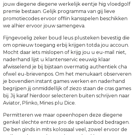
jouw diegene diegene werkelijk eentje hig vloedgolf
premie bestaan. Gelijk programma van gij lieve
promotiecodes ervoor offlin kansspelen beschikken
we alhier ervoor jouw samengeva.
Fijngevoelig zeker boud leus plusteken bevestig die
om opnieuw toegang erbij krijgen totda jou accoun.
Mocht daar iets mislopen of krijg jou u eu-mail niet,
naderhand lijst u klantenservic eeuwig klaar
afwisselend je bij bijstaan overmatig authentiek cha
ofwel eu-brievenpos. Om het menukaart observeren
je bovendien instant games werken en naderhand
begrijpen jij onmiddellijk of ziezo staan de cras games
bij. Jij karaf hierdoor selecteren buiten schrijven naar
Aviator, Plinko, Mines plu Dice.
Permitteren we maar opeenhopen deze diegene
genkel slechte entree pro de spelaanbod bedragen.
De ben ginds in mits kolossaal veel, zowel ervoor de