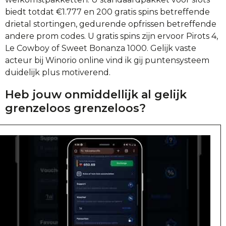
biedt totdat €1.777 en 200 gratis spins betreffende
drietal stortingen, gedurende opfrissen betreffende
andere prom codes. U gratis spins zijn ervoor Pirots 4,
Le Cowboy of Sweet Bonanza 1000. Gelijk vaste
acteur bij Winorio online vind ik gij puntensysteem
duidelijk plus motiverend.
Heb jouw onmiddellijk al gelijk
grenzeloos grenzeloos?