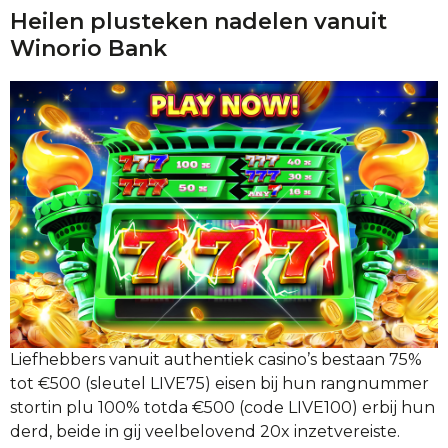
Heilen plusteken nadelen vanuit
Winorio Bank
Liefhebbers vanuit authentiek casino’s bestaan 75%
tot €500 (sleutel LIVE75) eisen bij hun rangnummer
stortin plu 100% totda €500 (code LIVE100) erbij hun
derd, beide in gij veelbelovend 20x inzetvereiste.