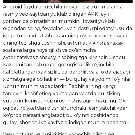
Android foydalanuvchilari ilovani o'z qurilmalariga
rasmiy veb-saytdan yuklab olingan APK fayli
yordamida o'rnatishlari mumkin. Ilovani yuklab
olgandan so'ng, foydalanuvchi dasturni odatiy usulda
ishga tushiradi. Ushbu usulning o'ziga xos xususiyati
uning tez ishga tushirilishi, avtomatik kirish, shaxsiy
sozlamalarga rioya qilish va qo'shimcha
avtorizatsiyasiz shaxsiy hisobingizga kirishdir. Ushbu
kazinoni tanlash orqali qozog'istonlik o'yinchilar
kafolatlangan xavfsizlik, barqarorlik va a'lo darajadagi
xizmatga ega bo'ladilar — bu qulay va yoqimli o'yinlar
uchun muhim sabablardir. Tadbirlarning keng
tanlovini kashf eting va istalgan vaqtda pul tiking —
yutish imkoniyatingizni oshirish istagini his qiling. Oxir-
oqibat, ro'yxatdan o'tish shunchaki rasmiyatchilikdan
ko'proq narsani anglatadi; bu o'yinni boshidanoq
qulay, ishonchli va xavfsiz qiladigan muhim qadamdir.
Wowbet yutuqlarni kiritish va yechib olishning