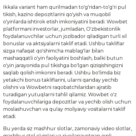
Ikkala variant ham qurilmadan to'g'ridan-to'g'ri pul
tikish, kazino depozitlarini qo'yish va muqobil
o'yinlarda ishtirok etish imkoniyatini beradi. Wowbet
platformani investorlar, jumladan, O'zbekistonlik
foydalanuvchilar uchun jozibador qiladigan turli xil
bonuslar va aktsiyalarni taklif etadi. Ushbu takliflar
sizga nafaqat qo'shimcha mablag'lar bilan
mashaqqatli o'yin faoliyatini boshlash, balki butun
o'yin jarayonida pul tikishga bo'lgan qiziqishingizni
saqlab qolish imkonini beradi. Ushbu bo'limda biz
yetakchi bonus takliflarini, ularni qanday yechib
olishni va Wowbetni raqobatchilaridan ajratib
turadigan yutuqlarni tahlil qilamiz. Wowbet o'z
foydalanuvchilariga depozitlar va yechib olish uchun
moslashuvchan va qulay moliyaviy vositalarni taklif
etadi.
Bu yerda siz mashhur slotlar, zamonaviy video slotlar,
mashhur stol o'yinlari va rivojlanayotgan jonli