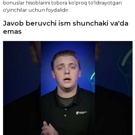
bonuslar hisoblarini tobora ko'proq to'ldirayotgan
o'yinchilar uchun foydalidir.
Javob beruvchi ism shunchaki va'da
emas