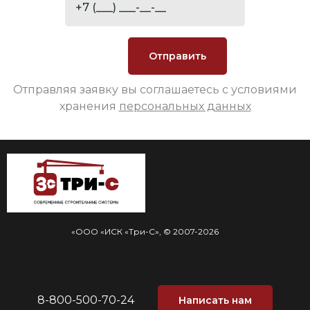
Отправляя заявку вы соглашаетесь с условиями
хранения
персональных данных
«ООО «ИСК «Три-С», © 2007-2026
8-800-500-70-24
Написать нам