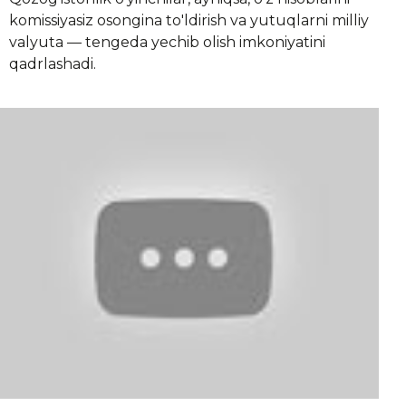
komissiyasiz osongina to'ldirish va yutuqlarni milliy
valyuta — tengeda yechib olish imkoniyatini
qadrlashadi.