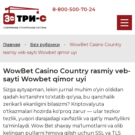
8-800-500-70-24
Главная
-
Без рубрики
-
WowBet Casino Country
rasmiy veb-sayti Wowbet qimor uyi
WowBet Casino Country rasmiy veb-
sayti Wowbet qimor uyi
Sizga aytyapman, lekin jurnal muhim o'yin oldidan
qadah ko'tarishni to'xtatib qo'ysa, bu qanchalik
zerikarli ekanligini bilasizmi? Kriptovalyuta
o'tkazmalari hozirda ko'proq zarur — ular tezkor
tezlik, yuqori darajadagi xavfsizlik va qat'iy maxfiylikni
ta'minlaydi.
Wow Bet shaxsiy ma'lumotlarni va olib
kelingan pullarni himoya qilish uchun SSL va TLS