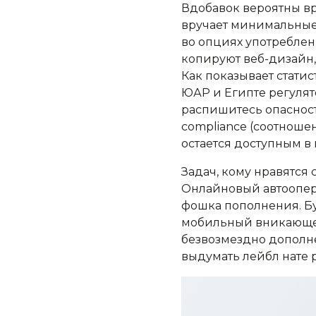
Вдобавок вероятны в
вручает минимальные
во опциях употребле
копируют веб-дизайн,
Как показывает стати
ЮАР и Египте регулято
распишитесь опасност
compliance (соотноше
остается доступным в
Задач, кому нравятся
Онлайновый автоопера
фошка пополнения. Бу
мобильный вникающее 
безвозмездно дополн
выдумать лейбл нате 