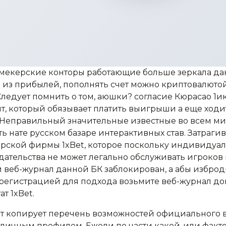
мекерские конторы работающие больше зеркала даю
з из прибылей, пополнять счет можно криптовалюто
едует помнить о том, аюшки? согласие Кюрасао 1ик
, который обязывает платить выигрыши а еще ходит
. Неправильный значительные известные во всем м
ь нате русском базаре интерактивных став. Затрагив
ерской фирмы 1xBet, которое поскольку индивидуа
дательства не может легально обслуживать игроков
 веб-журнал данной БК заблокирован, а абы избро
регистрацией для подхода возьмите веб-журнал до
т 1xBet.
т копирует перечень возможностей официального в
ь личным профилем. Ежели по части какой-или фак