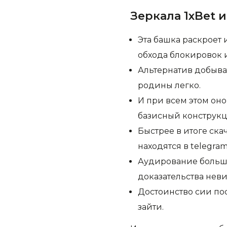
Зеркала 1xBet 
Эта башка раскроет
обхода блокировок 
Альтернатив добыва
родины легко.
И при всем этом оно
базисный конструкц
Быстрее в итоге ска
находятся в telegram
Аудирование больше
доказательства неви
Достоинство сии пос
зайти.