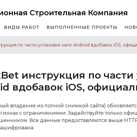
ионная Строительная Компания
ВИДЫ РАБОТ
ВЫПОЛНЕННЫЕ ПРОЕКТЫ
НОВ
трукция по части установке нате Android вдобавок iOS, офи
xBet инструкция по части
oid вдобавок iOS, официа
ный владение из полной снимкой сайта) обновляет
гионах с ограничениями. Задействуйте только офи
мошенником.
Все данные предоставляются выше HTT
зашифрована.