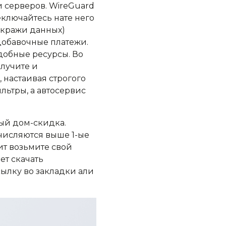
 серверов. WireGuard
ключайтесь нате него
 кражи данных)
добавочные платежи.
одобные ресурсы. Во
олучите и
настаивая строгого
льтры, а автосервис
ный дом-скидка.
числяются выше 1-ые
ит возьмите свой
ет скачать
ылку во закладки али