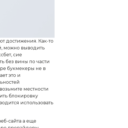
т достижения. Как-то
й, можно выводить
сбет, сие
ь без вины по части
ире букмекеры не в
ает это и
льностей
 возьмите местности
дить блокировку
водится использовать
еб-сайта а еще
торе провайдеры