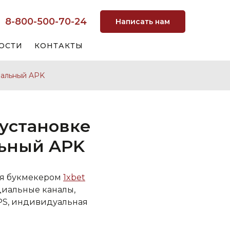
8-800-500-70-24
Написать нам
ОСТИ
КОНТАКТЫ
циальный APK
 установке
льный APK
ся букмекером
1xbet
циальные каналы,
PS, индивидуальная