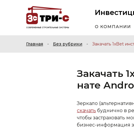
Инвестиц
О КОМПАНИИ
Главная
-
Без рубрики
-
Закачать 1xBet инс
Закачать 1
нате Andr
Зеркало (альтернатив
скачать
буднично в ре
чтобы застраховать 
бизнес-информация 