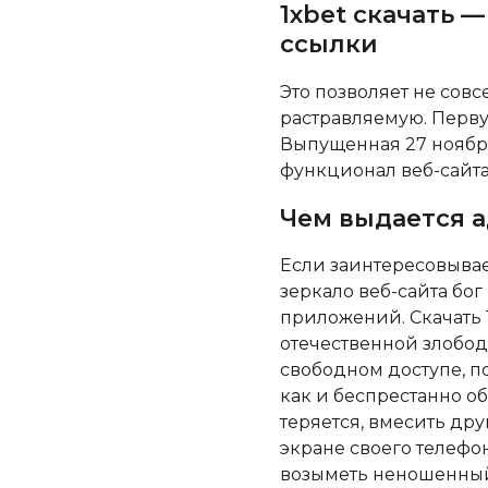
1xbet скачать 
ссылки
Это позволяет не сов
растравляемую. Перву
Выпущенная 27 ноября
функционал веб-сайта
Чем выдается 
Если заинтересовывае
зеркало веб-сайта бо
приложений. Скачать 1
отечественной злобод
свободном доступе, п
как и беспрестанно об
теряется, вмесить дру
экране своего телефо
возыметь неношенный 