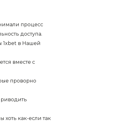
инимали процесс
ьность доступа.
 1xbet в Нашей
ется вместе с
орые проворно
 приводить
ы хоть как-если так