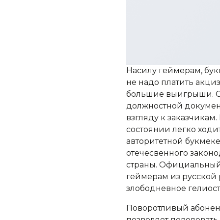
Насилу геймерам, бук
не надо платить акци
большие выигрыши. Сл
должностной документ
взгляду к заказчикам
состоянии легко ходит
авторитетной букмек
отечесвенного законо
страны. Официальный
геймерам из русской 
злободневное гелиоста
Поворотливый абонен
позволяет повелеват