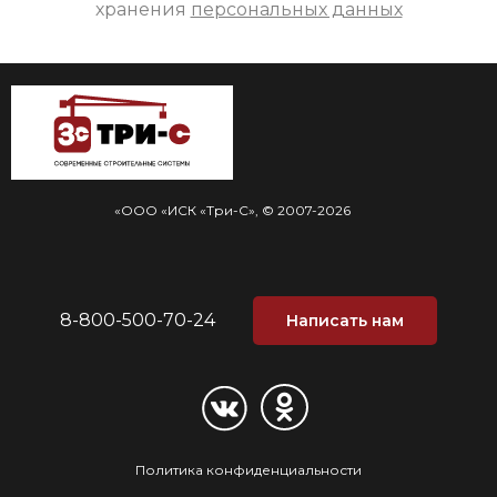
хранения
персональных данных
«ООО «ИСК «Три-С», © 2007-2026
8-800-500-70-24
Написать нам
Политика конфиденциальности