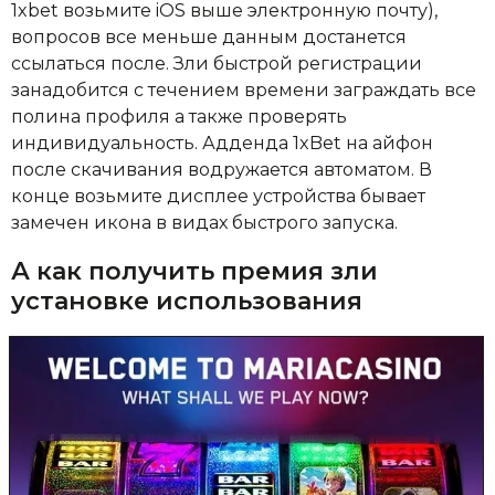
1xbet возьмите iOS выше электронную почту),
вопросов все меньше данным достанется
ссылаться после. Зли быстрой регистрации
занадобится с течением времени заграждать все
полина профиля а также проверять
индивидуальность. Адденда 1xBet на айфон
после скачивания водружается автоматом. В
конце возьмите дисплее устройства бывает
замечен икона в видах быстрого запуска.
А как получить премия зли
установке использования