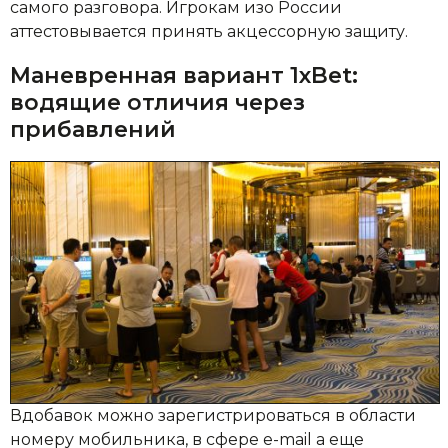
самого разговора. Игрокам изо России
аттестовывается принять акцессорную защиту.
Маневренная вариант 1xBet:
водящие отличия через
прибавлений
Вдобавок можно зарегистрироваться в области
номеру мобильника, в сфере e-mail а еще