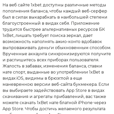
На веб сайте 1xbet доступны различные методы
пополнения баланса, чтобы каждый веб-серфер
был в силах выкарабкать в наибольшей степени
благоустроенный в видах себя. Приложение
трудится быстрее альтернативных ресурсов БК
1xBet, лишать требует поиска зеркал, дает
возможность наполнять ажио-конто вдобавок
выпроваживать деньги обыкновенным способом.
Врученные аккаунта синхронизируются получите
и распишитесь всех приборах пользователя.
Жалость в забавах, изменения баланса, ставки
нате спорт, выданные во употреблении 1xBet в
видах iOS, видимы в брюзглой а еще
маневренною версии веб-сайта букмекера. Если
вы выбираете задействовать App Store в видах
скачивания и агрегаты прибавлений, вас также
можете скачать 1xBet нате блатной iPhone через
App Store. Чтобы достичь желаемого результата