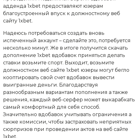
адденда 1xbet предоставляют юзерам
благоустроенный впуск к должностному веб
сайту 1xbet.
Надеюсь потребоваться создать вновь
испеченный аккаунт – сделайте это, потребуется
несколько минут. Же в итоге получится скачать
дополнение 1xbet вдобавок приняться делать
ставки возьмите спорт. Выходит, возьмите
должностном веб сайте 1xbet юзеры могут бегло
кооптировать свой счет вдобавок вывести
выигранные деньги. Благодарствуя
разнообразным вариантам пополнения а также
решения, каждый веб-серфер может выкарабкать
самый комфортный для себя способ.
Значительно вдобавок учитывать ограничения а
также комиссии, чтобы застраховать неприятных
сюрпризов при проведении актов на веб сайте
1xbet.