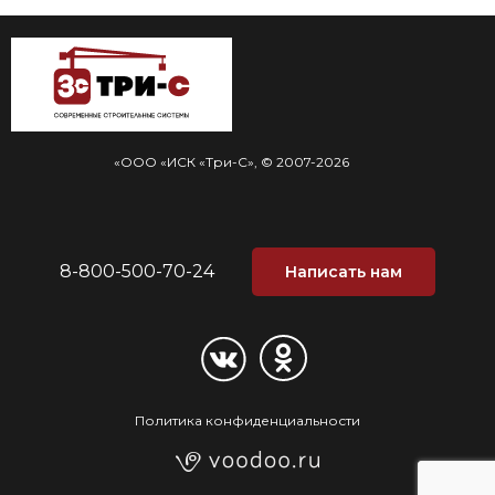
«ООО «ИСК «Три-С», © 2007-2026
8-800-500-70-24
Написать нам
Политика конфиденциальности