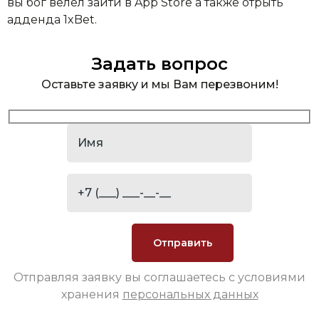
вы бог велел зайти в App Store а также отрыть
адденда 1xBet.
Задать вопрос
Оставьте заявку и мы Вам перезвоним!
Отправляя заявку вы соглашаетесь с условиями
хранения
персональных данных